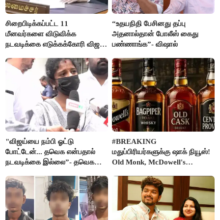
சிறைபிடிக்கப்பட்ட 11
“உதயநிதி பேசினது தப்பு
மீனவர்களை விடுவிக்க
அதனால்தான் போலீஸ் கைது
நடவடிக்கை எடுக்கக்கோரி விஜய்
பண்ணாங்க”- விஷால்
கடிதம்
"விஜய்யை நம்பி ஓட்டு
#BREAKING
போட்டேன்... தவெக என்பதால்
மதுப்பிரியர்களுக்கு ஷாக் நியூஸ்!
நடவடிக்கை இல்லை”- தவெக
Old Monk, McDowell's
நிர்வாகியால் பாதிக்கப்பட்ட பெண்
மதுபானங்களை விற்பனை செய்ய
கதறல்
FSSAI தடை