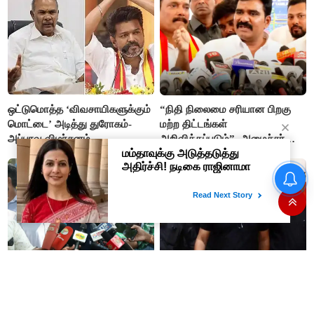
ஒட்டுமொத்த ‘விவசாயிகளுக்கும்
“நிதி நிலைமை சரியான பிறகு
மொட்டை’ அடித்து துரோகம்-
மற்ற திட்டங்கள்
அப்பாவு விமர்சனம்
அறிவிக்கப்படும்”- அமைச்சர்
நிர்மல்குமார் விளக்கம்
அரசியல் பழிவாங்கும் நோக்கோடு
"முடிஞ்சா, தைரியம் இருந்தா
பி.ஆர். சுந்தரைக்
முதலமைச்சர் வாயை திறந்து
கைதுசெய்வதா?- சீமான்
பதில் சொல்லட்டும்" - உதயநிதி