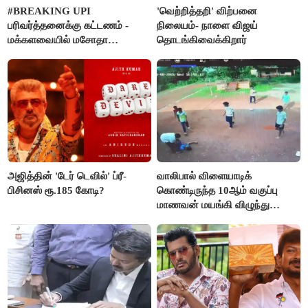
#BREAKING UPI
'வெற்றித்தறி' விற்பனை
பரிவர்த்தனைக்கு கட்டணம் -
நிலையம்- நாளை விஜய்
மக்களவையில் மசோதா
தொடங்கிவைக்கிறார்
நிறைவேற்றம்!
அஜித்தின் 'டேர் டெவில்' ப்ரீ-
வாலிபால் விளையாடிக்
பிசினஸ் ரூ.185 கோடி?
கொண்டிருந்த 10ஆம் வகுப்பு
மாணவன் மயங்கி விழுந்து
உயிரிழப்பு