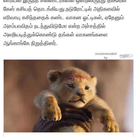
லாரியில் இருந்த சிலிண்டர்களில் ஒன்றிலிருந்து திடீரென
கேஸ் கசியத் தொடங்கியது.நடுரோட்டில் அதிகளவில்
எரிவாயு கசிந்ததைக் கண்ட வாகன ஓட்டிகள், ஏதேனும்
அசம்பாவிதம் நடந்துவிடுமோ என்ற அச்சத்தில்
அலறியடித்துக்கொண்டு தங்கள் வாகனங்களை
ஆங்காங்கே நிறுத்தினர்.