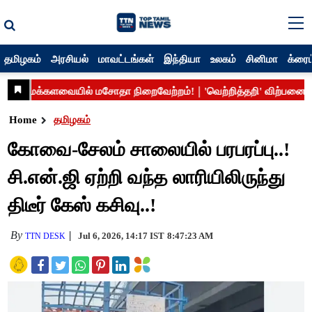
தமிழகம்
அரசியல்
மாவட்டங்கள்
இந்தியா
உலகம்
சினிமா
க்ரைம
Home
தமிழகம்
கோவை-சேலம் சாலையில் பரபரப்பு..!
சி.என்.ஜி ஏற்றி வந்த லாரியிலிருந்து
திடீர் கேஸ் கசிவு..!
By
Jul 6, 2026, 14:17 IST
8:47:23 AM
TTN DESK