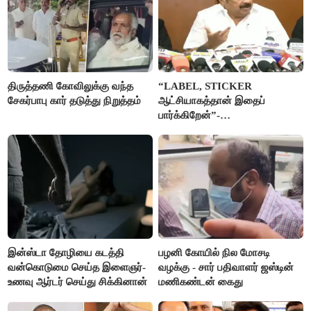
திருத்தணி கோவிலுக்கு வந்த
“LABEL, STICKER
சேகர்பாபு கார் தடுத்து நிறுத்தம்
ஆட்சியாகத்தான் இதைப்
பார்க்கிறேன்”-
எம்.ஆர்.கே.பன்னீர்செல்வம்
இன்ஸ்டா தோழியை கடத்தி
பழனி கோயில் நில மோசடி
வன்கொடுமை செய்த இளைஞர்-
வழக்கு - சார் பதிவாளர் ஜஸ்டின்
உணவு ஆர்டர் செய்து சிக்கினான்
மணிகண்டன் கைது