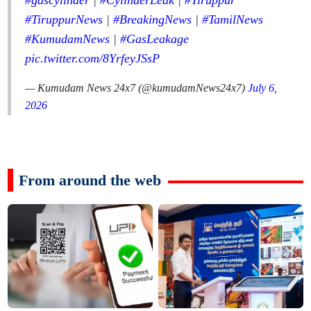
#gascylinder
|
#CylinderLeak
|
#Tiruppur
#TiruppurNews
|
#BreakingNews
|
#TamilNews
#KumudamNews
|
#GasLeakage
pic.twitter.com/8YrfeyJSsP
— Kumudam News 24x7 (@kumudamNews24x7)
July 6,
2026
From around the web