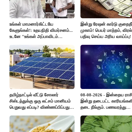
உங்கள் மாமனார்கிட்டயே
இன்று ரேஷன் கார்டு குறைதீர்
கேளுங்கள்!: உதயநிதி விமர்சனம்...
முகாம்! பெயர் மாற்றம், விர
உடனே "உங்கள் அப்பாவிடம்
பதிவு செய்ய அரிய வாய்ப்பு!
கேளுங்கள்" என ஆதவ் அர்ஜுனா
பதிலடி!
தமிழ்நாட்டில் வீட்டு சோலார்
08-08-2026 - இன்றைய ராச
சிஸ்டத்துக்கு ஒரு லட்சம் மானியம்
இன்று தடைபட்ட காரியங்களி
பெறுவது எப்படி? விண்ணப்பிப்பது
தடை நீங்கும். பணவரத்து
எப்படி?
எதிர்பார்த்தபடி இருக்கும். 
எண்ணம் அதிகரிக்கும்..!