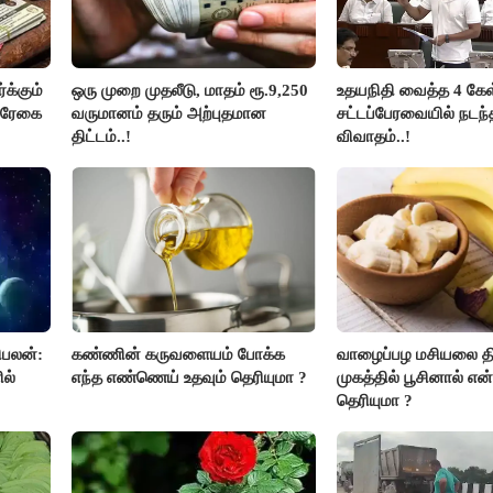
க்கும்
ஒரு முறை முதலீடு, மாதம் ரூ.9,250
உதயநிதி வைத்த 4 கேள்
ல்ரேகை
வருமானம் தரும் அற்புதமான
சட்டப்பேரவையில் நடந
திட்டம்..!
விவாதம்..!
ிபலன்:
கண்ணின் கருவளையம் போக்க
வாழைப்பழ மசியலை த
ல்
எந்த எண்ணெய் உதவும் தெரியுமா ?
முகத்தில் பூசினால் என
தெரியுமா ?
ஆன்மீக