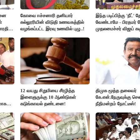
சனை
கோவை ஈச்சனாரி தனியார்
இந்த படிப்பிற்கு 'நீட்' த
்
கல்லூரியின் விடுதி உணவகத்தில்
வேண்டாமே - பிரதமர் ம
ாரதி
வழங்கப்பட்ட இரவு உணவில் புழு..!
முதலமைச்சர் விஜய் கடி
12 வயது சிறுமியை சீரழித்த
திமுக மூத்த தலைவர்
இளைஞருக்கு 10 ஆண்டுகள்
கே.என்.நேருவுக்கு செ
மாக
கடுங்காவல் தண்டனை!
நீதிமன்றம் நோட்டீஸ்!
லதா