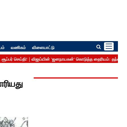
பம்
வணிகம்
விளையாட்டு
ோரியது