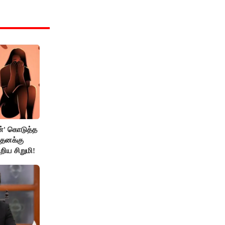
்' கொடுத்த
 தனக்கு
றிய சிறுமி!