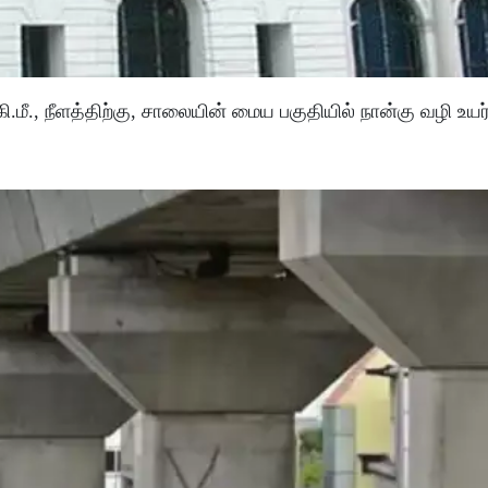
ி.மீ., நீளத்திற்கு, சாலையின் மைய பகுதியில் நான்கு வழி உய