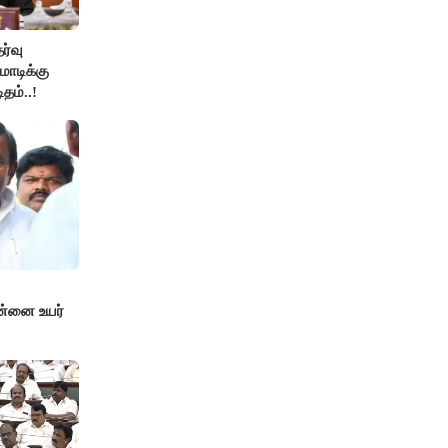
ேர்வு
ோடிக்கு
தம்..!
ன்னை உயர்