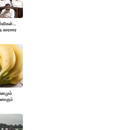
விகள்...
்த காரசார
ினமும்
்னாகும்