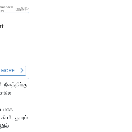
 நீளத்திற்கு
மாநில
மிடமாக
.மீ., துாரம்
ரில்