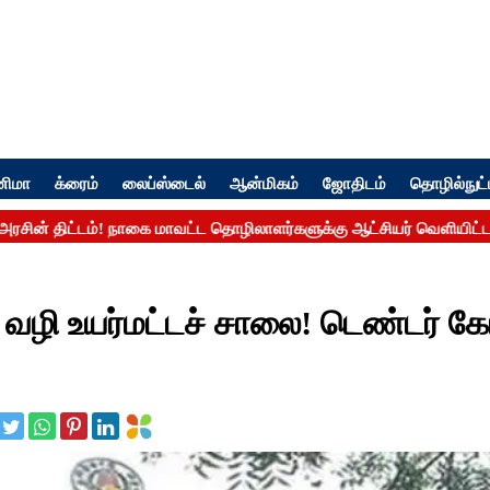
னிமா
க்ரைம்
லைப்ஸ்டைல்
ஆன்மிகம்
ஜோதிடம்
தொழில்நுட்
4 வழி உயர்மட்டச் சாலை! டெண்டர் க