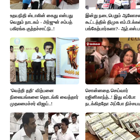
உதயநிதி ஸ்டாலின் கைது என்பது
இன்று நடைபெறும் ஆலோ
வெறும் நாடகம் - அர்ஜுன் சம்பத்
கூட்டத்தில் திமுக எம்.பி.க்கள
பகிரங்க குற்றச்சாட்டு..!
பங்கேற்பார்களா?- ஆர்.எஸ்.ப
விளக்கம்..!
'வெற்றி தறி' விற்பனை
சொன்னதை செய்வார்
நிலையங்களை தொடங்கி வைத்தார்
ரஜினிகாந்த்..! இது எப்போ
முதலமைச்சர் விஜய்..!
நடக்கிறதோ அப்போ நிச்சய
ரஜினி ₹1 கோடி தருவார் - 
ரஜினிகாந்த்..!