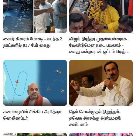
சைபர் கிரைம் மோசடி - கடந்த 2
விஜய் நிரந்தர முதலமைச்சராக
நாட்களில் 837 பேர் கைது
வேண்டுமென நடை பயணம் -
கைது என்றவுடன் ஓட்டம் பிடித்த
தவெகவினர்
கனமழையில் சிக்கிய அமித்ஷா
நெல் கொள்முதல் நிறுத்தம்-
ஹெலிகாப்டர்
தவெக அரசுக்கு அன்புமணி
கண்டனம்