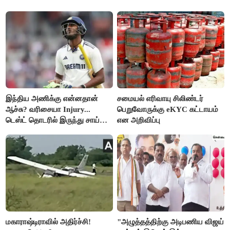
இந்திய அணிக்கு என்னதான்
சமையல் எரிவாயு சிலிண்டர்
ஆச்சு? வரிசையா Injury...
பெறுவோருக்கு eKYC கட்டாயம்
டெஸ்ட் தொடரில் இருந்து சாய்
என அறிவிப்பு
சுதர்சனும் விலகல்
மகாராஷ்டிராவில் அதிர்ச்சி!
"அழுத்தத்திற்கு அடிபணிய விஜய்