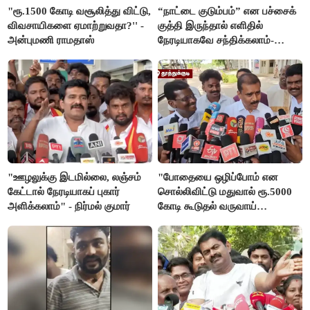
"ரூ.1500 கோடி வசூலித்து விட்டு,
“நாட்டை குடும்பம்” என பச்சைக்
விவசாயிகளை ஏமாற்றுவதா?'' -
குத்தி இருந்தால் எளிதில்
அன்புமணி ராமதாஸ்
நேரடியாகவே சந்திக்கலாம்-
சரத்குமார்
"ஊழலுக்கு இடமில்லை, லஞ்சம்
"போதையை ஒழிப்போம் என
கேட்டால் நேரடியாகப் புகார்
சொல்லிவிட்டு மதுவால் ரூ.5000
அளிக்கலாம்" - நிர்மல் குமார்
கோடி கூடுதல் வருவாய்
கிடைக்கும்னு சொல்றாங்க”-
மார்க்கண்டேயன்