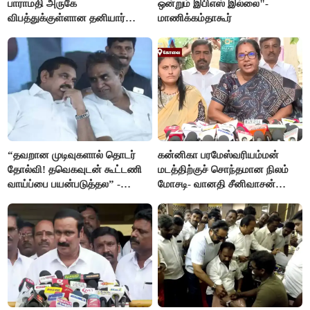
பாராமதி அருகே
ஒன்றும் இபிஎஸ் இல்லை"-
விபத்துக்குள்ளான தனியார்
மாணிக்கம்தாகூர்
பயிற்சி விமானம்
“தவறான முடிவுகளால் தொடர்
கன்னிகா பரமேஸ்வரியம்மன்
தோல்வி! தவெகவுடன் கூட்டணி
மடத்திற்குச் சொந்தமான நிலம்
வாய்ப்பை பயன்படுத்தல” -
மோசடி- வானதி சீனிவாசன்
இபிஎஸ் மீது சரமாரி குற்றச்சாட்டு
கண்டனம்