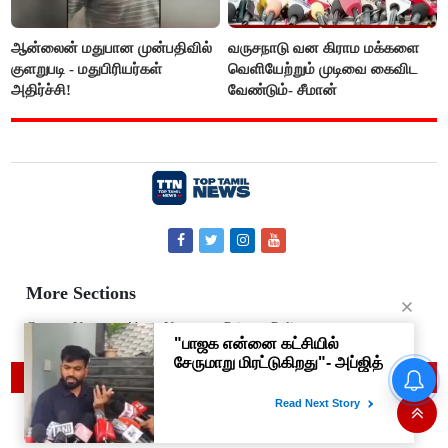
ஆன்லைன் மதுபான முன்பதிவில்
வருசநாடு வன கிராம மக்களை
குளறுபடி - மதுபிரியர்கள்
வெளியேற்றும் முடிவை கைவிட
அதிர்ச்சி!
வேண்டும்- சீமான்
More Sections
Contact Us
About Us
Privacy Policy
© 2019 Top Tamil News