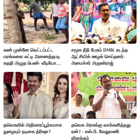
கண் முன்னே வெட்டப்பட்ட
சமூக நீதி பேசும் DMK கடந்த
மரங்களை கட்டி அணைத்தபடி
ஆட்சியில் ஊழல் செய்தனர்-
கதறி அழுத பெண்- வீடியோ
அமைச்சர் அருண்ராஜ்
வைரல்
தவெகவில் அதிகாரப்பூர்வமாக
தவெக அரசுக்கு வாக்களித்தது
நுழையும் நடிகை த்ரிஷா?
ஏன்? - எஸ்.பி. வேலுமணி
விளக்கம்