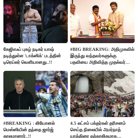
கேஜிஎஃப் புகழ் நடிகர் யாஷ்
#BIG BREAKING: அதிமுகவில்
நடித்துள்ள 'டாக்‌ஸிக்' படத்தின்
இருந்து வந்தவர்களுக்கு
டிரெய்லர் வெளியானது..!!
பதவியை அறிவித்த முதல்வர்
விஜய்..!!
#BREAKING : லியோனல்
4.5 லட்சம் பக்தர்கள் தரிசனம்
மெஸ்ஸியின் தந்தை ஜார்ஜ்
செய்த நிலையில் அமர்நாத்
காலமானார்..!!
யாத்திரை தற்காலிகமாக