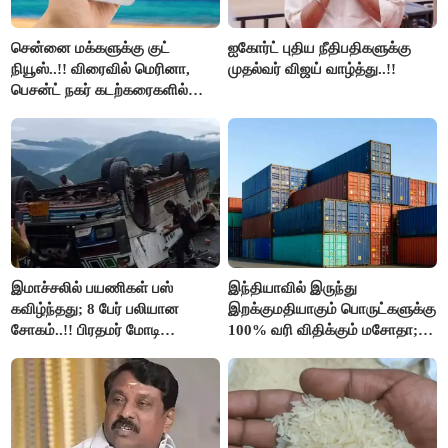
சென்னை மக்களுக்கு குட்
ஐகோர்ட் புதிய நீதிபதிகளுக்கு
நியூஸ்..!! விரைவில் மெரினா,
முதல்வர் விஜய் வாழ்த்து..!!
பெசன்ட் நகர் கடற்கரைகளில்
இலவச Wi-Fi வசதி..!!
இமாச்சலில் பயணிகள் பஸ்
இந்தியாவில் இருந்து
கவிழ்ந்தது; 8 பேர் பலியான
இறக்குமதியாகும் பொருட்களுக்கு
சோகம்..!! பிரதமர் மோடி
100% வரி விதிக்கும் மசோதா;
இரங்கல்..!!
அமெரிக்கா நிறைவேற்றம்..!!