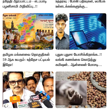
ந்தேதி ஆர்ப்பாட்டம் - எடப்பாடி
உத்தரவு : போலி பதிவுகள், டீப்பேக்
பழனிசாமி அறிவிப்பு..!!
உள்ளடக்கங்களுக்கு...
தமிழக மக்களவை தொகுதிகள்
புதுசு புதுசா யோசிக்கிறாங்க..!!
59 ஆக உயரும்: உத்தேச பட்டியல்
வங்கி கணக்கை கொடுத்து
இதோ!
கமிஷன்.. ஆன்லைன் மோசடி
கும்பலுக்கு உதவிய வாலிபர்
கைது..!!