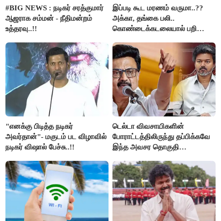
#BIG NEWS : நடிகர் சரத்குமார்
இப்படி கூட மரணம் வருமா..??
ஆஜராக சம்மன் - நீதிமன்றம்
அக்கா, தங்கை பலி..
உத்தரவு..!!
கொண்டைக்கடலையால் பறிபோன
உயிர்கள்..!!
"எனக்கு பிடித்த நடிகர்
டெல்டா விவசாயிகளின்
அவர்தான்"- மகுடம் பட விழாவில்
போராட்டத்திலிருந்து தப்பிக்கவே
நடிகர் விஷால் பேச்சு..!!
இந்த அவசர தொகுதி
மறுவரையறை நாடகத்தை
அரங்கேற்றுகிறார் முதலமைச்சர் -
திமுக ஐடி விங்..!!