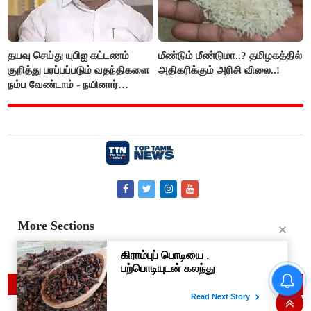
தயவு செய்து யுபிஐ கட்டணம்
மீண்டும் மீண்டுமா..? தமிழகத்தில்
குறித்து பரப்பப்படும் வதந்திகளை
அதிகரிக்கும் அரிசி விலை..!
நம்ப வேண்டாம் - நயினார்
நாகேந்திரன்..!!
More Sections
Contact Us
About Us
Privacy Policy
தமிழக மக்களவை தொகுதிகள்
© 2019 Top Tamil News
59 ஆக உயரும்: உத்தேச பட்டியல்
இதோ!