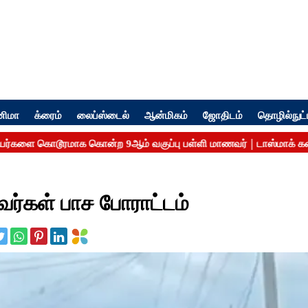
னிமா
க்ரைம்
லைப்ஸ்டைல்
ஆன்மிகம்
ஜோதிடம்
தொழில்நுட்
வர்கள் பாச போராட்டம்