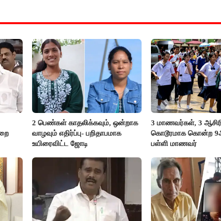
2 பெண்கள் காதலிக்கவும், ஒன்றாக
3 மாணவர்கள், 3 ஆசி
ுறை
வாழவும் எதிர்ப்பு- பறிதாபமாக
கொடூரமாக கொன்ற 9ஆம
உயிரைவிட்ட ஜோடி
பள்ளி மாணவர்