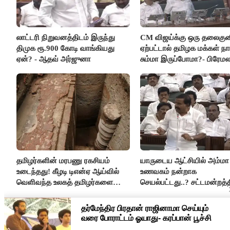
லாட்டரி நிறுவனத்திடம் இருந்து
CM விஜய்க்கு ஒரு தலைகுன
திமுக ரூ.900 கோடி வாங்கியது
ஏற்பட்டால் தமிழக மக்கள் நா
ஏன்? - ஆதவ் அர்ஜுனா
சும்மா இருப்போமா?- பிரேம
விஜயகாந்த்
தமிழர்களின் மரபணு ரகசியம்
யாருடைய ஆட்சியில் அம்மா
உடைந்தது! கீழடி டிஎன்ஏ ஆய்வில்
உணவகம் நன்றாக
வெளிவந்த உலகத் தமிழர்களை
செயல்பட்டது..? சட்டமன்றத்த
மெய்சிலிர்க்க வைக்கும் உண்மை!
நடந்த காரசார விவாதம்..!