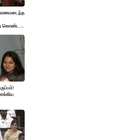
் மரணமடைந்த
்து கொண்ட
ுப்பம்!
ாங்கிய