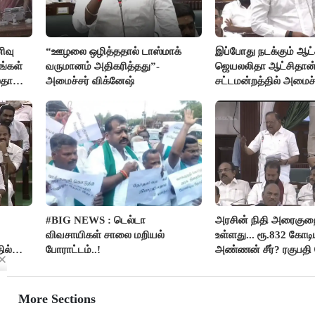
ிவு
“ஊழலை ஒழித்ததால் டாஸ்மாக்
இப்போது நடக்கும் ஆட்ச
ங்கள்
வருமானம் அதிகரித்தது”-
ஜெயலலிதா ஆட்சிதான்
லதா
அமைச்சர் விக்னேஷ்
சட்டமன்றத்தில் அமைச
அர்ஜுனா அதிரடி பேச்ச
#BIG NEWS : டெல்டா
அரசின் நிதி அரைகு
விவசாயிகள் சாலை மறியல்
உள்ளது... ரூ.832 கோடிய
ில்
போராட்டம்..!
அண்ணன் சீர்? ரகுபதி 
More Sections