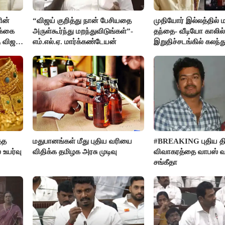
ின்
“விஜய் குறித்து நான் பேசியதை
முதியோர் இல்லத்தில
க்கை
அருள்கூர்ந்து மறந்துவிடுங்கள்”-
தந்தை- வீடியோ காலில்
 விஜய்
எம்.எல்.ஏ. மார்க்கண்டேயன்
இறுதிச்சடங்கில் கலந
மகள்கள்
்த
மதுபானங்கள் மீது புதிய வரியை
#BREAKING புதிய திர
 உயர்வு
விதிக்க தமிழக அரசு முடிவு
விவாகரத்தை வாபஸ் வ
சங்கீதா