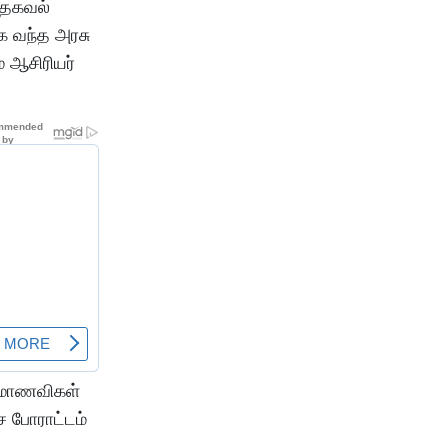
ு தகவல்
க வந்த அரசு
் ஆசிரியர்
, மாணவிகள்
ச போராட்டம்