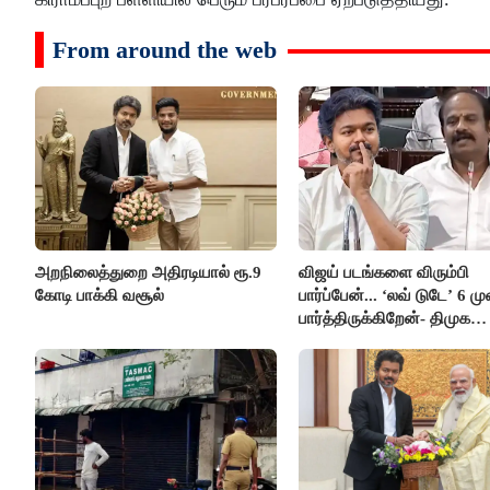
From around the web
அறநிலைத்துறை அதிரடியால் ரூ.9
விஜய் படங்களை விரும்பி
கோடி பாக்கி வசூல்
பார்ப்பேன்... ‘லவ் டுடே’ 6 ம
பார்த்திருக்கிறேன்- திமுக
எம்.எல்.ஏ.நெகிழ்ச்சி