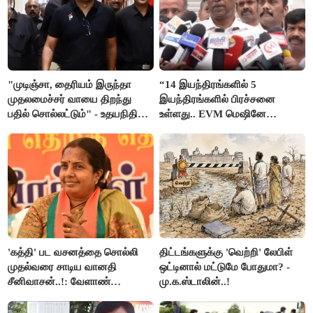
"முடிஞ்சா, தைரியம் இருந்தா
“14 இயந்திரங்களில் 5
முதலமைச்சர் வாயை திறந்து
இயந்திரங்களில் பிரச்சனை
பதில் சொல்லட்டும்" - உதயநிதி
உள்ளது.. EVM மெஷினே
ஸ்டாலின்
பிரச்சனையா இருக்கு”- என்.ஆர்.
இளங்கோ
'கத்தி' பட வசனத்தை சொல்லி
திட்டங்களுக்கு 'வெற்றி' லேபிள்
முதல்வரை சாடிய வானதி
ஒட்டினால் மட்டுமே போதுமா? -
சீனிவாசன்..!: வேளாண்
மு.க.ஸ்டாலின்..!
பட்ஜெட்டுக்கு பாஜக கடும்
எதிர்ப்பு!