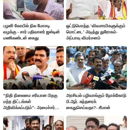
பழனி கோயில் நில மோசடி
ஒட்டுமொத்த ‘விவசாயிகளுக்கும்
வழக்கு - சார் பதிவாளர் ஜஸ்டின்
மொட்டை’ அடித்து துரோகம்-
மணிகண்டன் கைது
அப்பாவு விமர்சனம்
“நிதி நிலைமை சரியான பிறகு
அரசியல் பழிவாங்கும் நோக்கோடு
மற்ற திட்டங்கள்
பி.ஆர். சுந்தரைக்
அறிவிக்கப்படும்”- அமைச்சர்
கைதுசெய்வதா?- சீமான்
நிர்மல்குமார் விளக்கம்