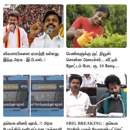
பிடிவாரண்ட்..!
பார்த்த நபர்..!
விவசாயிகளை ஏமாற்றி உள்ளது
பெண்களுக்கு குட் நியூஸ்
இந்த அரசு - இ.பி.எஸ்..!
சொன்ன அமைச்சர்... வீட்டில்
தோட்டம் போட ரூ. 10 கோடி
நிதி..!
தவெக-வினர் ஷாக்..!! அரசு
#BIG BREAKING : தவெக
பேருந்தில் ஒளிபரப்பான ‘தக்காளி
அரசின் முதல் வேளாண் பட்ஜெட்