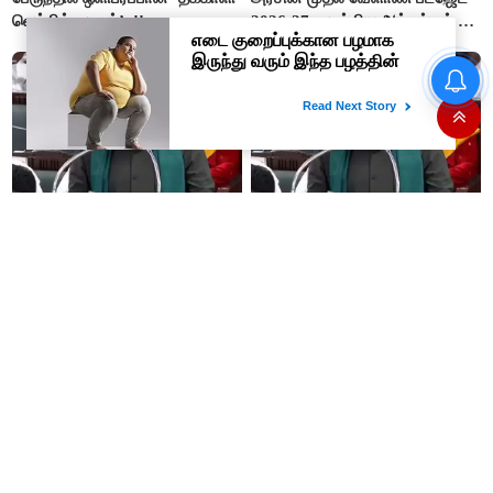
வெற்றிக் கழகம்’..!!
2026-27 : முக்கிய அம்சங்கள் ஓர்
பார்வை..!
“நிதி நிலைமை சரியான பிறகு
மற்ற திட்டங்கள் அறிவிக்கப்படும்”-
அமைச்சர் நிர்மல்குமார் விளக்கம்
#BREAKING : போர்வெல் –
#JUST IN : ‘விவசாயம் காக்க’
கிணறு அமைக்க
‘வெற்றி வான்மகள்’ திட்டம்
மானியம்..! 1000
உருவாக்கப்படும்..!
விவசாயிகளுக்கு மானியத்தில்
பம்புசெட் வழங்கப்படும்..!