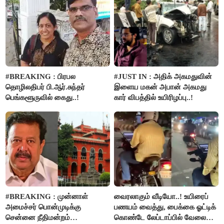
#BREAKING : பிரபல
#JUST IN : அதிக் அகமதுவின்
தொழிலதிபர் பி.ஆர்.சுந்தர்
இளைய மகன் அபான் அகமது
பெங்களூருவில் கைது..!
கார் விபத்தில் உயிரிழப்பு..!
#BREAKING : முன்னாள்
வைரலாகும் வீடியோ..! உயிரைப்
அமைச்சர் பொன்முடிக்கு
பணயம் வைத்து, பைக்கை ஓட்டிக்
சென்னை நீதிமன்றம்
கொண்டே லேப்டாப்பில் வேலை