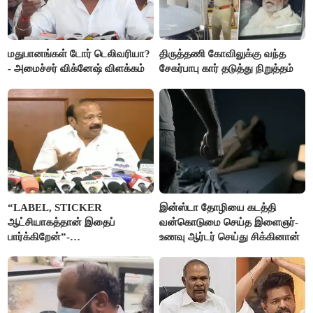
மதுபானங்கள் டோர் டெலிவரியா?
திருத்தணி கோவிலுக்கு வந்த
- அமைச்சர் விக்னேஷ் விளக்கம்
சேகர்பாபு கார் தடுத்து நிறுத்தம்
“LABEL, STICKER
இன்ஸ்டா தோழியை கடத்தி
ஆட்சியாகத்தான் இதைப்
வன்கொடுமை செய்த இளைஞர்-
பார்க்கிறேன்”-
உணவு ஆர்டர் செய்து சிக்கினான்
எம்.ஆர்.கே.பன்னீர்செல்வம்