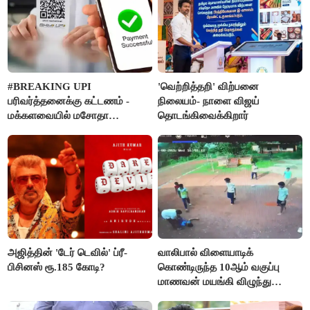
#BREAKING UPI
'வெற்றித்தறி' விற்பனை
பரிவர்த்தனைக்கு கட்டணம் -
நிலையம்- நாளை விஜய்
மக்களவையில் மசோதா
தொடங்கிவைக்கிறார்
நிறைவேற்றம்!
அஜித்தின் 'டேர் டெவில்' ப்ரீ-
வாலிபால் விளையாடிக்
பிசினஸ் ரூ.185 கோடி?
கொண்டிருந்த 10ஆம் வகுப்பு
மாணவன் மயங்கி விழுந்து
உயிரிழப்பு