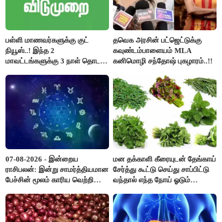
பள்ளி மாணவர்களுக்கு குட்
தவெக அரசின் பட்ஜெட்டுக்கு
நியூஸ்..! இந்த 2
கவுண்டம்பாளையம் MLA
மாவட்டங்களுக்கு 3 நாள் தொடர்
கனிமொழி சந்தோஷ் புகழாரம்..!!
விடுமுறை..!
07-08-2026 - இன்றைய
மன தக்காளி கீரையுடன் தேங்காய்
ராசிபலன்: இன்று சாமர்த்தியமான
சேர்த்து கூட்டு செய்து சாப்பிட்டு
பேச்சின் மூலம் காரிய வெற்றி
வந்தால் எந்த நோய் ஓடும்
உண்டாகும். அடுத்தவரை நம்பி
தெரியுமா ?
பொறுப்புகளை ஒப்படைப்பதில்
கவனம் தேவை..!