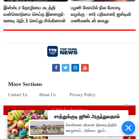
இன்ஸ்டா தோழியை கடத்தி
பழனி கோயில் நில மோசடி
வன்கொடுமை செய்த இளைஞர்-
வழக்கு - சார் பதிவாளர் ஜஸ்டின்
உணவு ஆர்டர் செய்து சிக்கினான்
மணிகண்டன் கைது
More Sections
Contact Us
About Us
Privacy Policy
© 2019 Top Tamil News
சென்னை விமான நிலையத்தில்
ஊறுகாய், அல்வா, ஜாம்
எடுத்து செல்ல தடை!