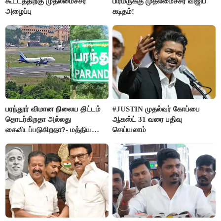
கூட்டத்திற்கு முதலமைச்சர்
பிரமருக்கு முதலமைச்சர் விஜய்
அழைப்பு
கடிதம்!
பரந்தூர் விமான நிலைய திட்டம்
#JUSTIN முதல்வர் கோப்பை
தொடர்கிறதா அல்லது
ஆகஸ்ட் 31 வரை பதிவு
கைவிடப்படுகிறதா?- மத்திய
செய்யலாம்
அரசு விளக்கம்