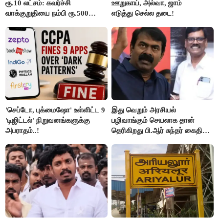
ரூ.10 லட்சம்: கவர்ச்சி
ஊறுகாய், அல்வா, ஜாம்
வாக்குறுதியை நம்பி ரூ.500
எடுத்து செல்ல தடை!
கோடியை இழந்த திருப்பூர்
மக்கள்!
'செப்டோ, புக்மைஷோ' உள்ளிட்ட 9
இது வெறும் அரசியல்
'டிஜிட்டல்' நிறுவனங்களுக்கு
பழிவாங்கும் செயலாக தான்
அபராதம்..!
தெரிகிறது பி.ஆர் சுந்தர் கைதிற்கு
சீமான் கடும் கண்டனம்..!