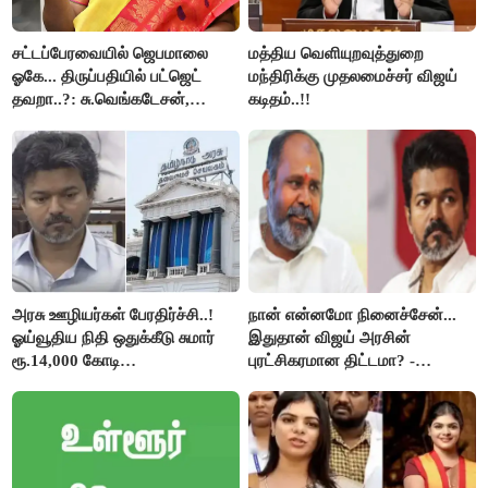
சட்டப்பேரவையில் ஜெபமாலை
மத்திய வெளியுறவுத்துறை
ஓகே... திருப்பதியில் பட்ஜெட்
மந்திரிக்கு முதலமைச்சர் விஜய்
தவறா..?: சு.வெங்கடேசன்,
கடிதம்..!!
திருமாவளவனுக்கு தமிழிசை
கேள்வி..!
அரசு ஊழியர்கள் பேரதிர்ச்சி..!
நான் என்னமோ நினைச்சேன்...
ஓய்வூதிய நிதி ஒதுக்கீடு சுமார்
இதுதான் விஜய் அரசின்
ரூ.14,000 கோடி
புரட்சிகரமான திட்டமா? -
குறைக்கப்பட்டுள்ளது..!
ஆர்.பி.உதயகுமார்..!