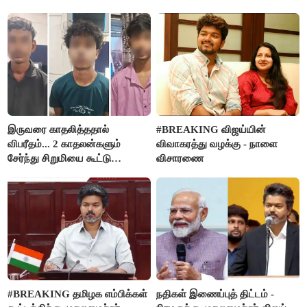
நிர்வாகியால் பாதிக்கப்பட்ட பெண்
மதுபானங்களை விற்பனை செய்ய
கதறல்
FSSAI தடை
இருவரை காதலித்ததால்
#BREAKING விஜய்யின்
விபரீதம்... 2 காதலன்களும்
விவாகரத்து வழக்கு - நாளை
சேர்ந்து சிறுமியை கூட்டு
விசாரணை
வன்கொடுமை செய்து கொலை
செய்த கொடூரம்
#BREAKING தமிழக எம்பிக்கள்
நதிகள் இணைப்புத் திட்டம் -