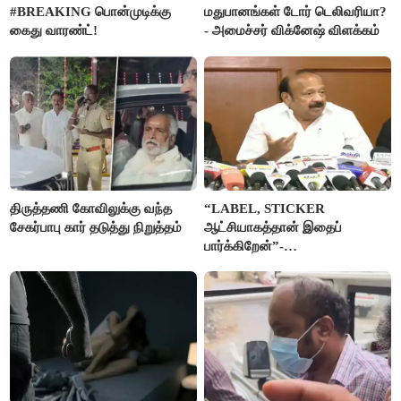
#BREAKING பொன்முடிக்கு
மதுபானங்கள் டோர் டெலிவரியா?
கைது வாரண்ட்!
- அமைச்சர் விக்னேஷ் விளக்கம்
திருத்தணி கோவிலுக்கு வந்த
“LABEL, STICKER
சேகர்பாபு கார் தடுத்து நிறுத்தம்
ஆட்சியாகத்தான் இதைப்
பார்க்கிறேன்”-
எம்.ஆர்.கே.பன்னீர்செல்வம்