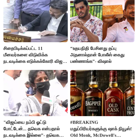
சிறைபிடிக்கப்பட்ட 11
“உதயநிதி பேசினது தப்பு
மீனவர்களை விடுவிக்க
அதனால்தான் போலீஸ் கைது
நடவடிக்கை எடுக்கக்கோரி விஜய்
பண்ணாங்க”- விஷால்
கடிதம்
"விஜய்யை நம்பி ஓட்டு
#BREAKING
போட்டேன்... தவெக என்பதால்
மதுப்பிரியர்களுக்கு ஷாக் நியூஸ்!
நடவடிக்கை இல்லை”- தவெக
Old Monk, McDowell's