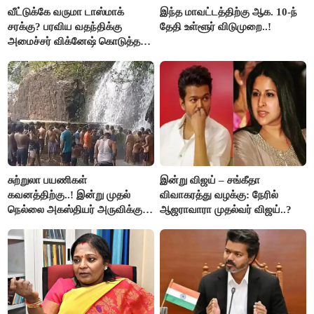
வீட்டுக்கே வருமா டாஸ்மாக்
இந்த மாவட்டத்திற்கு ஆக. 10-ந்
சரக்கு? பரவிய வதந்திக்கு
தேதி உள்ளூர் விடுமுறை..!
அமைச்சர் விக்னேஷ் கொடுத்த
விளக்கம்!
சுற்றுலா பயணிகள்
இன்று விஜய் – சங்கீதா
கவனத்திற்கு..! இன்று முதல்
விவாகரத்து வழக்கு: நேரில்
நெல்லை அகஸ்தியர் அருவிக்கு
ஆஜராவாரா முதல்வர் விஜய்..?
செல்ல தடை..!