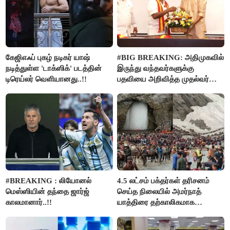
கேஜிஎஃப் புகழ் நடிகர் யாஷ்
#BIG BREAKING: அதிமுகவில்
நடித்துள்ள 'டாக்‌ஸிக்' படத்தின்
இருந்து வந்தவர்களுக்கு
டிரெய்லர் வெளியானது..!!
பதவியை அறிவித்த முதல்வர்
விஜய்..!!
#BREAKING : லியோனல்
4.5 லட்சம் பக்தர்கள் தரிசனம்
மெஸ்ஸியின் தந்தை ஜார்ஜ்
செய்த நிலையில் அமர்நாத்
காலமானார்..!!
யாத்திரை தற்காலிகமாக
நிறுத்தம்..!!