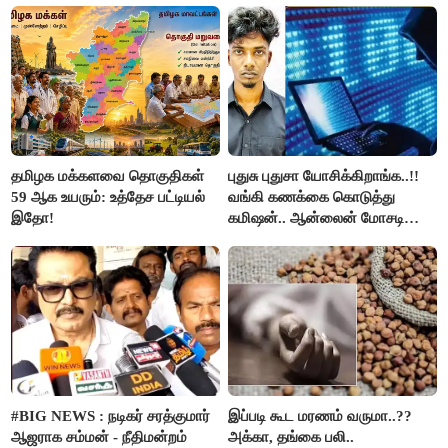
தமிழக மக்களவை தொகுதிகள்
புதுசு புதுசா யோசிக்கிறாங்க..!!
59 ஆக உயரும்: உத்தேச பட்டியல்
வங்கி கணக்கை கொடுத்து
இதோ!
கமிஷன்.. ஆன்லைன் மோசடி
கும்பலுக்கு உதவிய வாலிபர்
கைது..!!
#BIG NEWS : நடிகர் சரத்குமார்
இப்படி கூட மரணம் வருமா..??
ஆஜராக சம்மன் - நீதிமன்றம்
அக்கா, தங்கை பலி..