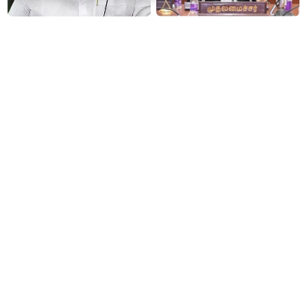
தமிழகத்திற்கு முதலிடமும்
#JUST IN : விஜய் தலைமையில்
அரசியலுக்கு அடுத்த இடமும்
நடைபெறும் எம்பிக்கள் கூட்டம் -
அளிப்பவர்கள் அனைத்துக்கட்சி
திமுக, அதிமுக,தேமுதிக மநீம
கூட்டத்தில் நிச்சயம்
புறக்கணிப்பு..!
பங்கேற்பார்கள் - மாணிக்கம்
தாகூர்..!!
இனி தங்கம் வாங்குவது
மது பிரியர்களுக்கு அடுத்த
கொஞ்சம் கஷ்டம் தான்...4
ஷாக்..! மது பாட்டிலுக்கு ரூ.20
நாட்களில் ரூ.6,120 உயர்வு..!
உயர்கிறது..!