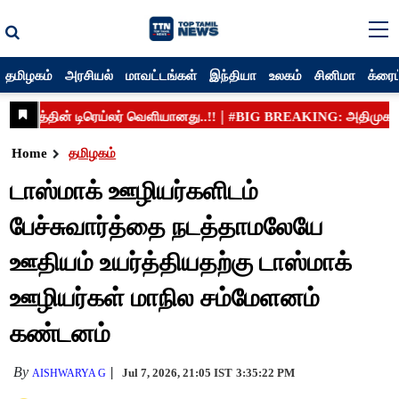
தமிழகம்
அரசியல்
மாவட்டங்கள்
இந்தியா
உலகம்
சினிமா
க்ரைம
Home
தமிழகம்
டாஸ்மாக் ஊழியர்களிடம்
பேச்சுவார்த்தை நடத்தாமலேயே
ஊதியம் உயர்த்தியதற்கு டாஸ்மாக்
ஊழியர்கள் மாநில சம்மேளனம்
கண்டனம்
By
Jul 7, 2026, 21:05 IST
3:35:22 PM
AISHWARYA G