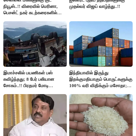
நியூஸ்..!! விரைவில் மெரினா,
முதல்வர் விஜய் வாழ்த்து..!!
பெசன்ட் நகர் கடற்கரைகளில்
இலவச Wi-Fi வசதி..!!
இமாச்சலில் பயணிகள் பஸ்
இந்தியாவில் இருந்து
கவிழ்ந்தது; 8 பேர் பலியான
இறக்குமதியாகும் பொருட்களுக்கு
சோகம்..!! பிரதமர் மோடி
100% வரி விதிக்கும் மசோதா;
இரங்கல்..!!
அமெரிக்கா நிறைவேற்றம்..!!