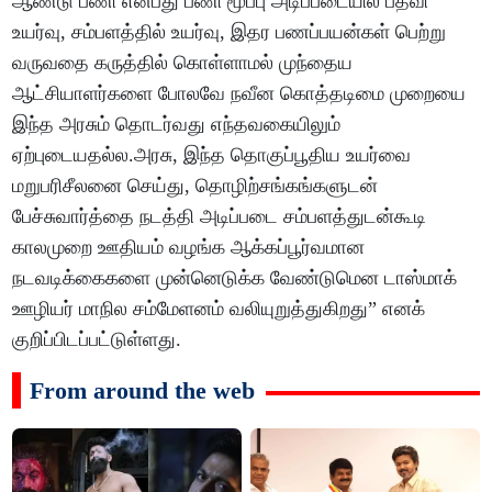
ஆண்டு பணி என்பது பணி மூப்பு அடிப்படையில் பதவி
உயர்வு, சம்பளத்தில் உயர்வு, இதர பணப்பயன்கள் பெற்று
வருவதை கருத்தில் கொள்ளாமல் முந்தைய
ஆட்சியாளர்களை போலவே நவீன கொத்தடிமை முறையை
இந்த அரசும் தொடர்வது எந்தவகையிலும்
ஏற்புடையதல்ல.அரசு, இந்த தொகுப்பூதிய உயர்வை
மறுபரிசீலனை செய்து, தொழிற்சங்கங்களுடன்
பேச்சுவார்த்தை நடத்தி அடிப்படை சம்பளத்துடன்கூடி
காலமுறை ஊதியம் வழங்க ஆக்கப்பூர்வமான
நடவடிக்கைகளை முன்னெடுக்க வேண்டுமென டாஸ்மாக்
ஊழியர் மாநில சம்மேளனம் வலியுறுத்துகிறது” எனக்
குறிப்பிடப்பட்டுள்ளது.
From around the web