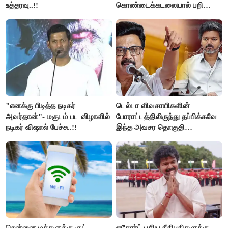
உத்தரவு..!!
கொண்டைக்கடலையால் பறிபோன
உயிர்கள்..!!
"எனக்கு பிடித்த நடிகர்
டெல்டா விவசாயிகளின்
அவர்தான்"- மகுடம் பட விழாவில்
போராட்டத்திலிருந்து தப்பிக்கவே
நடிகர் விஷால் பேச்சு..!!
இந்த அவசர தொகுதி
மறுவரையறை நாடகத்தை
அரங்கேற்றுகிறார் முதலமைச்சர் -
திமுக ஐடி விங்..!!
சென்னை மக்களுக்கு குட்
ஐகோர்ட் புதிய நீதிபதிகளுக்கு