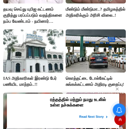
தயவு செய்து யுபிஐ கட்டணம்
மீண்டும் மீண்டுமா..? தமிழகத்தில்
குறித்து பரப்பப்படும் வதந்திகளை
அதிகரிக்கும் அரிசி விலை..!
நம்ப வேண்டாம் - நயினார்
நாகேந்திரன்..!!
IAS அதிகாரிகள் இரண்டு பேர்
கொத்தட்டை டோல்கேட்டில்
பணியிட மாற்றம்..!!
சுங்கக்கட்டணம் அதிரடி குறைப்பு!
தமிழக மக்களவை தொகுதிகள்
59 ஆக உயரும்: உத்தேச பட்டியல்
இதோ!