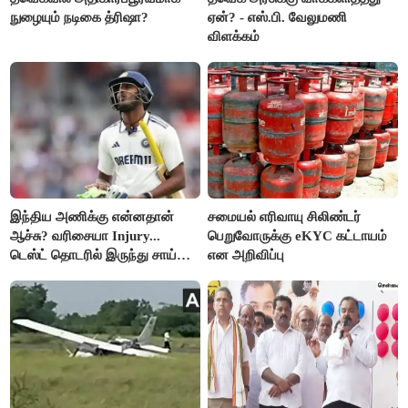
நுழையும் நடிகை த்ரிஷா?
ஏன்? - எஸ்.பி. வேலுமணி
விளக்கம்
இந்திய அணிக்கு என்னதான்
சமையல் எரிவாயு சிலிண்டர்
ஆச்சு? வரிசையா Injury...
பெறுவோருக்கு eKYC கட்டாயம்
டெஸ்ட் தொடரில் இருந்து சாய்
என அறிவிப்பு
சுதர்சனும் விலகல்