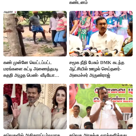
கண்டனம்
கண் முன்னே வெட்டப்பட்ட
சமூக நீதி பேசும் DMK கடந்த
மரங்களை கட்டி அணைத்தபடி
ஆட்சியில் ஊழல் செய்தனர்-
கதறி அழுத பெண்- வீடியோ
அமைச்சர் அருண்ராஜ்
வைரல்
தவெகவில் அதிகாரப்பூர்வமாக
தவெக அரசுக்கு வாக்களித்தது