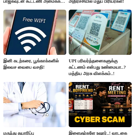
பாஜகவுடன் கூட்டணி அமைக்க
அதிர்ச்சியில் மதுப் பிரியர்கள்!
திட்டம்
இனி கடற்கரை, பூங்காக்களில்
UPI பரிவர்த்தனைகளுக்கு
இலவச வைபை வசதி!
கட்டணம் என்பது உண்மையா..?
மத்திய அரசு விளக்கம்..!
மருந்து தயாரிப்பு
இளைஞர்களே உஷார்..! வாடகை