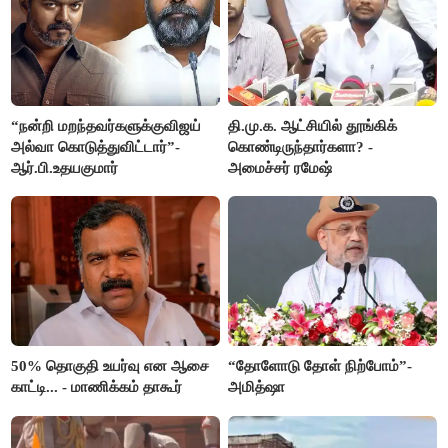
“நன்றி மறந்தவர்களுக்குவிஜய்
தி.மு.க. ஆட்சியில் தூங்கிக்
அல்வா கொடுத்துவிட்டார்”-
கொண்டிருந்தார்களா? -
ஆர்.பி.உதயகுமார்
அமைச்சர் ரமேஷ்
50% தொகுதி உயர்வு என ஆசை
“தோளோடு தோள் நிற்போம்”-
காட்டி... - மாணிக்கம் தாகூர்
அமித்ஷா