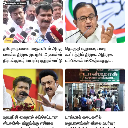
தமிழக நலனை பாஜகவிடம் அடகு
தொகுதி மறுவரையறை
வைக்க திமுக முயற்சி- அமைச்சர்
கூட்டத்தில் திமுக, அதிமுக
நிர்மல்குமார் பரபரப்பு குற்றச்சாட்டு
எம்பிக்கள் பங்கேற்காதது
வருத்தமளிக்கிறது- ப.சிதம்பரம்
உதயநிதி கைதால் அப்செட்டான
டாஸ்மாக் கடைகளில்
ஸ்டாலின்- விஜய்க்கு எதிராக
மதுபானங்கள் விலை உயர்வு?