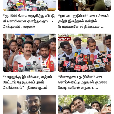
"ரூ.1500 கோடி வசூலித்து விட்டு,
“நாட்டை குடும்பம்” என பச்சைக்
விவசாயிகளை ஏமாற்றுவதா?'' -
குத்தி இருந்தால் எளிதில்
அன்புமணி ராமதாஸ்
நேரடியாகவே சந்திக்கலாம்-
சரத்குமார்
"ஊழலுக்கு இடமில்லை, லஞ்சம்
"போதையை ஒழிப்போம் என
கேட்டால் நேரடியாகப் புகார்
சொல்லிவிட்டு மதுவால் ரூ.5000
அளிக்கலாம்" - நிர்மல் குமார்
கோடி கூடுதல் வருவாய்
கிடைக்கும்னு சொல்றாங்க”-
மார்க்கண்டேயன்