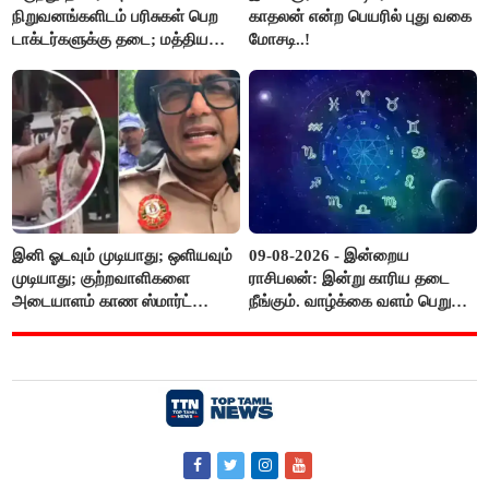
நிறுவனங்களிடம் பரிசுகள் பெற
காதலன் என்ற பெயரில் புது வகை
டாக்டர்களுக்கு தடை; மத்திய
மோசடி..!
அரசு உத்தரவு..!
இனி ஓடவும் முடியாது; ஒளியவும்
09-08-2026 - இன்றைய
முடியாது; குற்றவாளிகளை
ராசிபலன்: இன்று காரிய தடை
அடையாளம் காண ஸ்மார்ட்
நீங்கும். வாழ்க்கை வளம் பெறும்.
கண்ணாடிகளை பயன்படுத்த
எதிரில் இருப்பவர்களை
போலீசார் முடிவு..!
எடைபோடுவது நல்லது..!