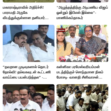
மகாராஷ்டிராவில் அதிர்ச்சி!
"அழுத்தத்திற்கு அடிபணிய விஜய்
பாராமதி அருகே
ஒன்றும் இபிஎஸ் இல்லை"-
விபத்துக்குள்ளான தனியார்
மாணிக்கம்தாகூர்
பயிற்சி விமானம்
“தவறான முடிவுகளால் தொடர்
கன்னிகா பரமேஸ்வரியம்மன்
தோல்வி! தவெகவுடன் கூட்டணி
மடத்திற்குச் சொந்தமான நிலம்
வாய்ப்பை பயன்படுத்தல” -
மோசடி- வானதி சீனிவாசன்
இபிஎஸ் மீது சரமாரி குற்றச்சாட்டு
கண்டனம்