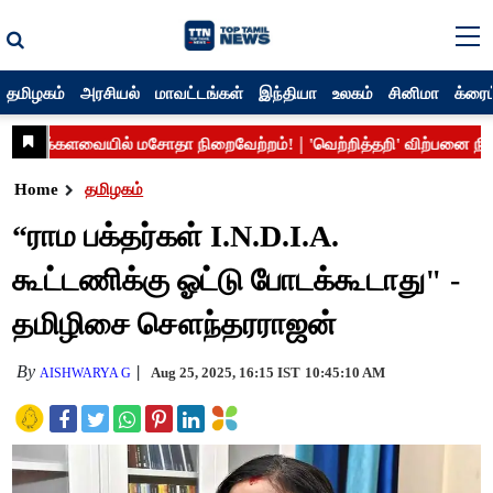
தமிழகம்
அரசியல்
மாவட்டங்கள்
இந்தியா
உலகம்
சினிமா
க்ரைம
Home
தமிழகம்
“ராம பக்தர்கள் I.N.D.I.A.
கூட்டணிக்கு ஓட்டு போடக்கூடாது" -
தமிழிசை சௌந்தரராஜன்
By
Aug 25, 2025, 16:15 IST
10:45:10 AM
AISHWARYA G