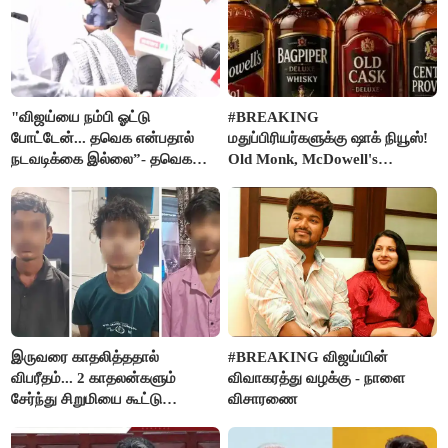
"விஜய்யை நம்பி ஓட்டு
#BREAKING
போட்டேன்... தவெக என்பதால்
மதுப்பிரியர்களுக்கு ஷாக் நியூஸ்!
நடவடிக்கை இல்லை”- தவெக
Old Monk, McDowell's
நிர்வாகியால் பாதிக்கப்பட்ட பெண்
மதுபானங்களை விற்பனை செய்ய
கதறல்
FSSAI தடை
இருவரை காதலித்ததால்
#BREAKING விஜய்யின்
விபரீதம்... 2 காதலன்களும்
விவாகரத்து வழக்கு - நாளை
சேர்ந்து சிறுமியை கூட்டு
விசாரணை
வன்கொடுமை செய்து கொலை
செய்த கொடூரம்