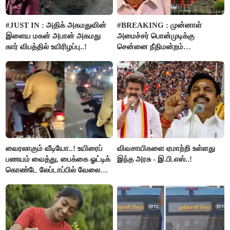
#JUST IN : அதிக் அகமதுவின்
#BREAKING : முன்னாள்
இளைய மகன் அபான் அகமது
அமைச்சர் பொன்முடிக்கு
கார் விபத்தில் உயிரிழப்பு..!
சென்னை நீதிமன்றம்
பிடிவாரண்ட்..!
வைரலாகும் வீடியோ..! உயிரைப்
விவசாயிகளை ஏமாற்றி உள்ளது
பணயம் வைத்து, பைக்கை ஓட்டிக்
இந்த அரசு - இ.பி.எஸ்..!
கொண்டே லேப்டாப்பில் வேலை
பார்த்த நபர்..!