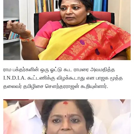
ராம பக்தர்களின் ஒரு ஓட்டு கூட ராமரை அவமதித்த
I.N.D.I.A. கூட்டணிக்கு விழக்கூடாது என பாஜக மூத்த
தலைவர் தமிழிசை சௌந்தரராஜன் கூறியுள்ளார்.