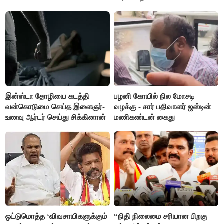
எம்.ஆர்.கே.பன்னீர்செல்வம்
இன்ஸ்டா தோழியை கடத்தி
பழனி கோயில் நில மோசடி
வன்கொடுமை செய்த இளைஞர்-
வழக்கு - சார் பதிவாளர் ஜஸ்டின்
உணவு ஆர்டர் செய்து சிக்கினான்
மணிகண்டன் கைது
ஒட்டுமொத்த ‘விவசாயிகளுக்கும்
“நிதி நிலைமை சரியான பிறகு