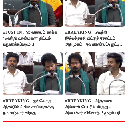
#JUST IN : ‘விவசாயம் காக்க’
#BREAKING : வெற்றி
‘வெற்றி வான்மகள்’ திட்டம்
இல்லத்தரசி வீட்டுத் தோட்டம்
உருவாக்கப்படும்..!
அறிமுகம் - வேளாண் பட்ஜெட்டில்
அறிவிப்பு..!
#BREAKING : ஒவ்வொரு
#BREAKING : அஞ்சலை
ஆண்டும் 5 விவசாயிகளுக்கு
அம்மாள் பெயரில் விருது -
நம்மாழ்வார் விருது
அமைச்சர் வினோத்..! முதல் பரிசு
வழங்கப்படும்..!
ரூ.2.50 லட்சம் வழங்கப்படும்..!