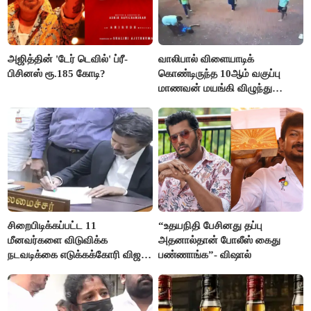
அஜித்தின் 'டேர் டெவில்' ப்ரீ-
வாலிபால் விளையாடிக்
பிசினஸ் ரூ.185 கோடி?
கொண்டிருந்த 10ஆம் வகுப்பு
மாணவன் மயங்கி விழுந்து
உயிரிழப்பு
சிறைபிடிக்கப்பட்ட 11
“உதயநிதி பேசினது தப்பு
மீனவர்களை விடுவிக்க
அதனால்தான் போலீஸ் கைது
நடவடிக்கை எடுக்கக்கோரி விஜய்
பண்ணாங்க”- விஷால்
கடிதம்