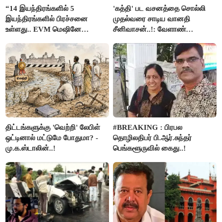
“14 இயந்திரங்களில் 5
'கத்தி' பட வசனத்தை சொல்லி
இயந்திரங்களில் பிரச்சனை
முதல்வரை சாடிய வானதி
உள்ளது.. EVM மெஷினே
சீனிவாசன்..!: வேளாண்
பிரச்சனையா இருக்கு”- என்.ஆர்.
பட்ஜெட்டுக்கு பாஜக கடும்
இளங்கோ
எதிர்ப்பு!
திட்டங்களுக்கு 'வெற்றி' லேபிள்
#BREAKING : பிரபல
ஒட்டினால் மட்டுமே போதுமா? -
தொழிலதிபர் பி.ஆர்.சுந்தர்
மு.க.ஸ்டாலின்..!
பெங்களூருவில் கைது..!