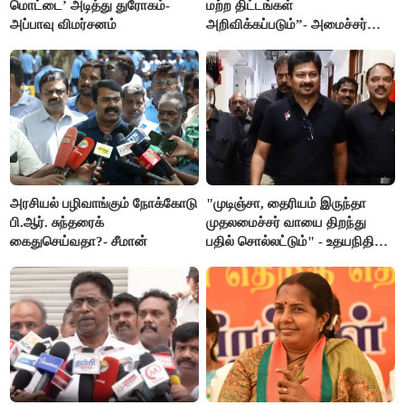
மொட்டை’ அடித்து துரோகம்-
மற்ற திட்டங்கள்
அப்பாவு விமர்சனம்
அறிவிக்கப்படும்”- அமைச்சர்
நிர்மல்குமார் விளக்கம்
அரசியல் பழிவாங்கும் நோக்கோடு
"முடிஞ்சா, தைரியம் இருந்தா
பி.ஆர். சுந்தரைக்
முதலமைச்சர் வாயை திறந்து
கைதுசெய்வதா?- சீமான்
பதில் சொல்லட்டும்" - உதயநிதி
ஸ்டாலின்