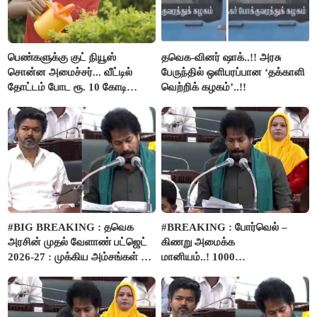
பெண்களுக்கு குட் நியூஸ்
தவெக-வினர் ஷாக்..!! அரசு
சொன்ன அமைச்சர்... வீட்டில்
பேருந்தில் ஒளிபரப்பான ‘தக்காளி
தோட்டம் போட ரூ. 10 கோடி
வெற்றிக் கழகம்’..!!
நிதி..!
#BIG BREAKING : தவெக
#BREAKING : போர்வெல் –
அரசின் முதல் வேளாண் பட்ஜெட்
கிணறு அமைக்க
2026-27 : முக்கிய அம்சங்கள் ஓர்
மானியம்..! 1000
பார்வை..!
விவசாயிகளுக்கு மானியத்தில்
பம்புசெட் வழங்கப்படும்..!