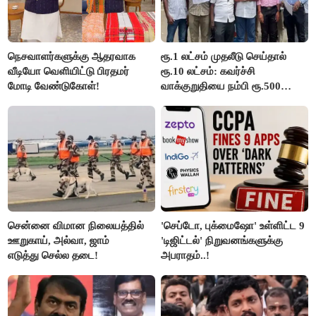
நெசவாளர்களுக்கு ஆதரவாக
ரூ.1 லட்சம் முதலீடு செய்தால்
வீடியோ வெளியிட்டு பிரதமர்
ரூ.10 லட்சம்: கவர்ச்சி
மோடி வேண்டுகோள்!
வாக்குறுதியை நம்பி ரூ.500
கோடியை இழந்த திருப்பூர்
மக்கள்!
சென்னை விமான நிலையத்தில்
'செப்டோ, புக்மைஷோ' உள்ளிட்ட 9
ஊறுகாய், அல்வா, ஜாம்
'டிஜிட்டல்' நிறுவனங்களுக்கு
எடுத்து செல்ல தடை!
அபராதம்..!