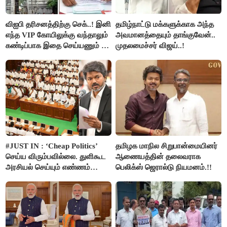
விஐபி தரிசனத்திற்கு செக்..! இனி
தமிழ்நாட்டு மக்களுக்காக அந்த
எந்த VIP கோயிலுக்கு வந்தாலும்
அவமானத்தையும் தாங்குவேன்..
கண்டிப்பாக இதை செய்யணும் -
முதலமைச்சர் விஜய்..!
அமைச்சர் ரமேஷ்..!
#JUST IN : ‘Cheap Politics’
தமிழக மாநில சிறுபான்மையினர்
செய்ய விரும்பவில்லை. துளிகூட
ஆணையத்தின் தலைவராக
அரசியல் செய்யும் எண்ணம்
பெலிக்ஸ் ஜெரால்டு நியமனம்.!!
இல்லை - உதயநிதிக்கு முதல்வர்
விஜய் பதில்!