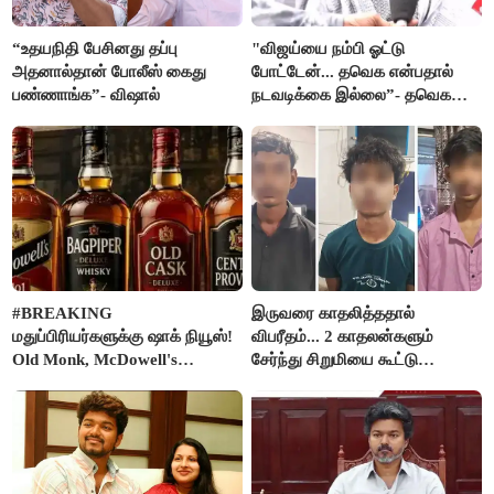
“உதயநிதி பேசினது தப்பு
"விஜய்யை நம்பி ஓட்டு
அதனால்தான் போலீஸ் கைது
போட்டேன்... தவெக என்பதால்
பண்ணாங்க”- விஷால்
நடவடிக்கை இல்லை”- தவெக
நிர்வாகியால் பாதிக்கப்பட்ட பெண்
கதறல்
#BREAKING
இருவரை காதலித்ததால்
மதுப்பிரியர்களுக்கு ஷாக் நியூஸ்!
விபரீதம்... 2 காதலன்களும்
Old Monk, McDowell's
சேர்ந்து சிறுமியை கூட்டு
மதுபானங்களை விற்பனை செய்ய
வன்கொடுமை செய்து கொலை
FSSAI தடை
செய்த கொடூரம்