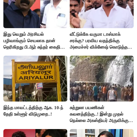
இது வெறும் அரசியல்
வீட்டுக்கே வருமா டாஸ்மாக்
பழிவாங்கும் செயலாக தான்
சரக்கு? பரவிய வதந்திக்கு
தெரிகிறது பி.ஆர் சுந்தர் கைதிற்கு
அமைச்சர் விக்னேஷ் கொடுத்த
சீமான் கடும் கண்டனம்..!
விளக்கம்!
இந்த மாவட்டத்திற்கு ஆக. 10-ந்
சுற்றுலா பயணிகள்
தேதி உள்ளூர் விடுமுறை..!
கவனத்திற்கு..! இன்று முதல்
நெல்லை அகஸ்தியர் அருவிக்கு
செல்ல தடை..!