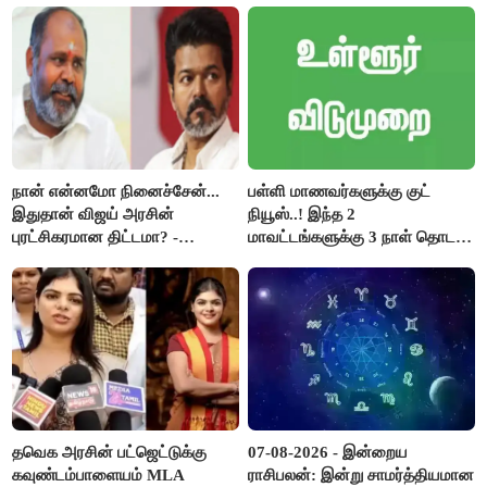
நான் என்னமோ நினைச்சேன்...
பள்ளி மாணவர்களுக்கு குட்
இதுதான் விஜய் அரசின்
நியூஸ்..! இந்த 2
புரட்சிகரமான திட்டமா? -
மாவட்டங்களுக்கு 3 நாள் தொடர்
ஆர்.பி.உதயகுமார்..!
விடுமுறை..!
தவெக அரசின் பட்ஜெட்டுக்கு
07-08-2026 - இன்றைய
கவுண்டம்பாளையம் MLA
ராசிபலன்: இன்று சாமர்த்தியமான