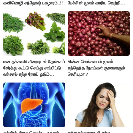
கனிமொழி சந்தோஷ் புகழாரம்..!!
பேச்சின் மூலம் காரிய வெற்றி
உண்டாகும். அடுத்தவரை நம்பி
பொறுப்புகளை ஒப்படைப்பதில்
கவனம் தேவை..!
மன தக்காளி கீரையுடன் தேங்காய்
சின்ன வெங்காயம் மூலம்
சேர்த்து கூட்டு செய்து சாப்பிட்டு
எந்தெந்த நோய்கள் குணமாகும்
வந்தால் எந்த நோய் ஓடும்
தெரியுமா ?
தெரியுமா ?
கல்லீரல் சீராக செயல்பட உதவும்
ஒற்றைத்தலைவலி ஏற்பட