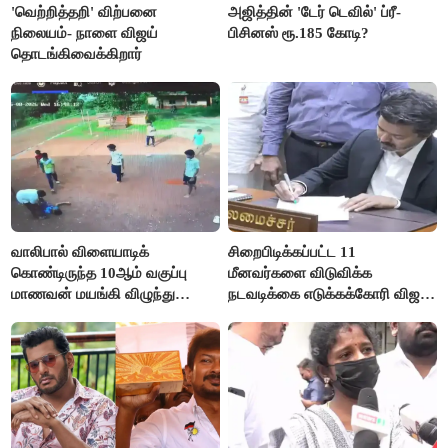
'வெற்றித்தறி' விற்பனை
அஜித்தின் 'டேர் டெவில்' ப்ரீ-
நிலையம்- நாளை விஜய்
பிசினஸ் ரூ.185 கோடி?
தொடங்கிவைக்கிறார்
வாலிபால் விளையாடிக்
சிறைபிடிக்கப்பட்ட 11
கொண்டிருந்த 10ஆம் வகுப்பு
மீனவர்களை விடுவிக்க
மாணவன் மயங்கி விழுந்து
நடவடிக்கை எடுக்கக்கோரி விஜய்
உயிரிழப்பு
கடிதம்