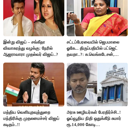
இன்று விஜய் – சங்கீதா
சட்டப்பேரவையில் ஜெபமாலை
விவாகரத்து வழக்கு: நேரில்
ஓகே... திருப்பதியில் பட்ஜெட்
ஆஜராவாரா முதல்வர் விஜய்..?
தவறா..?: சு.வெங்கடேசன்,
திருமாவளவனுக்கு தமிழிசை
கேள்வி..!
மத்திய வெளியுறவுத்துறை
அரசு ஊழியர்கள் பேரதிர்ச்சி..!
மந்திரிக்கு முதலமைச்சர் விஜய்
ஓய்வூதிய நிதி ஒதுக்கீடு சுமார்
கடிதம்..!!
ரூ.14,000 கோடி
குறைக்கப்பட்டுள்ளது..!