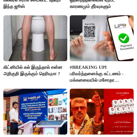
இந்த ஜூஸ்
காரணமும் தீர்வுகளும்
கிட்னியில் கல் இருந்தால் என்ன
#BREAKING UPI
அறிகுறி இருக்கும் தெரியுமா ?
பரிவர்த்தனைக்கு கட்டணம் -
மக்களவையில் மசோதா
நிறைவேற்றம்!