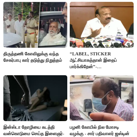
திருத்தணி கோவிலுக்கு வந்த
“LABEL, STICKER
சேகர்பாபு கார் தடுத்து நிறுத்தம்
ஆட்சியாகத்தான் இதைப்
பார்க்கிறேன்”-
எம்.ஆர்.கே.பன்னீர்செல்வம்
இன்ஸ்டா தோழியை கடத்தி
பழனி கோயில் நில மோசடி
வன்கொடுமை செய்த இளைஞர்-
வழக்கு - சார் பதிவாளர் ஜஸ்டின்