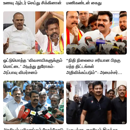
உணவு ஆர்டர் செய்து சிக்கினான்
மணிகண்டன் கைது
ஒட்டுமொத்த ‘விவசாயிகளுக்கும்
“நிதி நிலைமை சரியான பிறகு
மொட்டை’ அடித்து துரோகம்-
மற்ற திட்டங்கள்
அப்பாவு விமர்சனம்
அறிவிக்கப்படும்”- அமைச்சர்
நிர்மல்குமார் விளக்கம்
அரசியல் பழிவாங்கும் நோக்கோடு
"முடிஞ்சா, தைரியம் இருந்தா