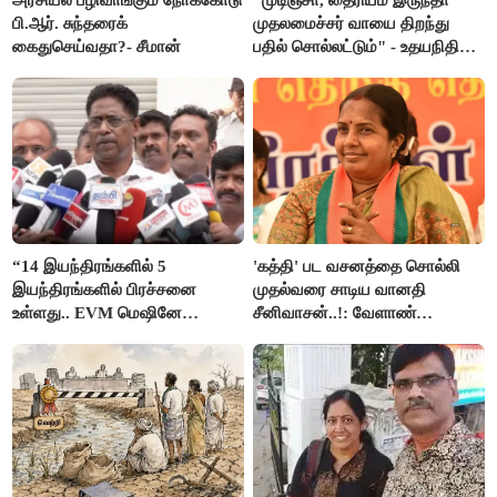
பி.ஆர். சுந்தரைக்
முதலமைச்சர் வாயை திறந்து
கைதுசெய்வதா?- சீமான்
பதில் சொல்லட்டும்" - உதயநிதி
ஸ்டாலின்
“14 இயந்திரங்களில் 5
'கத்தி' பட வசனத்தை சொல்லி
இயந்திரங்களில் பிரச்சனை
முதல்வரை சாடிய வானதி
உள்ளது.. EVM மெஷினே
சீனிவாசன்..!: வேளாண்
பிரச்சனையா இருக்கு”- என்.ஆர்.
பட்ஜெட்டுக்கு பாஜக கடும்
இளங்கோ
எதிர்ப்பு!