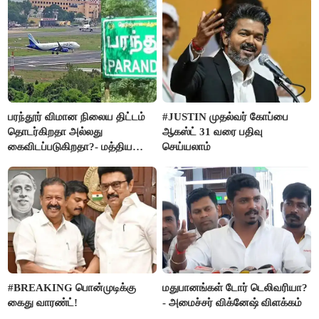
பரந்தூர் விமான நிலைய திட்டம்
#JUSTIN முதல்வர் கோப்பை
தொடர்கிறதா அல்லது
ஆகஸ்ட் 31 வரை பதிவு
கைவிடப்படுகிறதா?- மத்திய
செய்யலாம்
அரசு விளக்கம்
#BREAKING பொன்முடிக்கு
மதுபானங்கள் டோர் டெலிவரியா?
கைது வாரண்ட்!
- அமைச்சர் விக்னேஷ் விளக்கம்