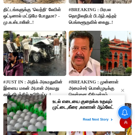
திட்டங்களுக்கு 'வெற்றி' லேபிள்
#BREAKING : பிரபல
ஒட்டினால் மட்டுமே போதுமா? -
தொழிலதிபர் பி.ஆர்.சுந்தர்
மு.க.ஸ்டாலின்..!
பெங்களூருவில் கைது..!
#JUST IN : அதிக் அகமதுவின்
#BREAKING : முன்னாள்
இளைய மகன் அபான் அகமது
அமைச்சர் பொன்முடிக்கு
கார் விபத்தில் உயிரிழப்பு..!
சென்னை நீதிமன்றம்
பிடிவாரண்ட்..!
“நிதி நிலைமை சரியான பிறகு
மற்ற திட்டங்கள் அறிவிக்கப்படும்”-
அமைச்சர் நிர்மல்குமார் விளக்கம்