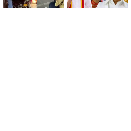
வைரலாகும் வீடியோ..! உயிரைப்
விவசாயிகளை ஏமாற்றி உள்ளது
பணயம் வைத்து, பைக்கை ஓட்டிக்
இந்த அரசு - இ.பி.எஸ்..!
கொண்டே லேப்டாப்பில் வேலை
பார்த்த நபர்..!
பெண்களுக்கு குட் நியூஸ்
தவெக-வினர் ஷாக்..!! அரசு
சொன்ன அமைச்சர்... வீட்டில்
பேருந்தில் ஒளிபரப்பான ‘தக்காளி
தோட்டம் போட ரூ. 10 கோடி
வெற்றிக் கழகம்’..!!
நிதி..!