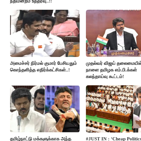
நீதிமன்றம் உத்தரவு..!!
அமைச்சர் நிர்மல் குமார் பேசியதும்
முதல்வர் விஜய் தலைமையில
கொந்தளித்த எதிர்க்கட்சிகள்..!
நாளை தமிழக எம்.பி.க்கள்
கலந்தாய்வு கூட்டம்!
தமிழ்நாட்டு மக்களுக்காக அந்த
#JUST IN : ‘Cheap Politics