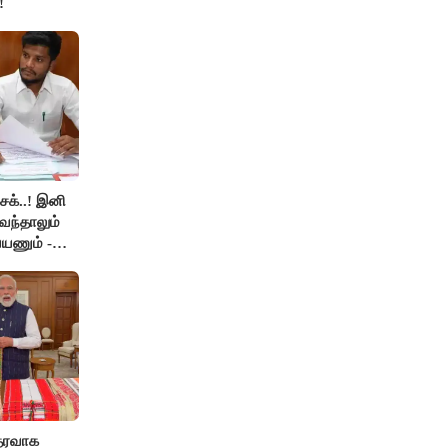
!
ெக்..! இனி
வந்தாலும்
யணும் -
தரவாக