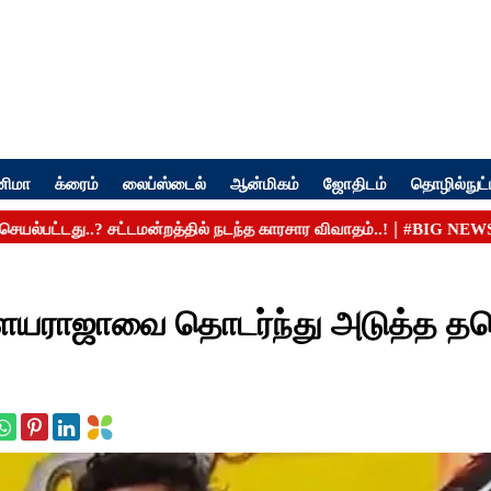
னிமா
க்ரைம்
லைப்ஸ்டைல்
ஆன்மிகம்
ஜோதிடம்
தொழில்நுட்
 இளையராஜாவை தொடர்ந்து அடுத்த 