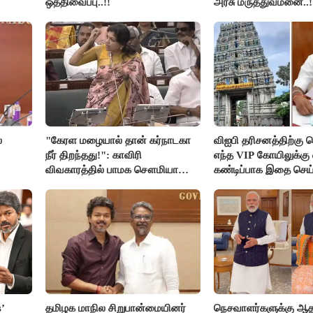
ஒத்திவைப்பு..!!
அரசு மருத்துவமனை..!
்
"கேரள மழையால் தான் கர்நாடகா
விஐபி தரிசனத்திற்கு ச
நீர் திறந்தது!": காவிரி
எந்த VIP கோயிலுக்கு 
விவகாரத்தில் பாமக சௌமியா
கண்டிப்பாக இதை செய்
அன்புமணி சாடல்!
அமைச்சர் ரமேஷ்..!
’
தமிழக மாநில சிறுபான்மையினர்
நெசவாளர்களுக்கு ஆ