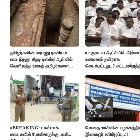
தமிழர்களின் மரபணு ரகசியம்
யாருடைய ஆட்சியில் அம்மா
உடைந்தது! கீழடி டிஎன்ஏ ஆய்வில்
உணவகம் நன்றாக
வெளிவந்த உலகத் தமிழர்களை
செயல்பட்டது..? சட்டமன்றத்த
மெய்சிலிர்க்க வைக்கும் உண்மை!
நடந்த காரசார விவாதம்..!
#BREAKING: டாஸ்மாக்
போதை ஊசியின் பழக்கத்தி
கடைகளில் போலீசாருக்கு பணி..
இளைஞர் உயிரிழப்பு..!!