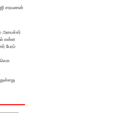
விஜி சரவணன்
் அமைச்சர்
ால் என்ன
ர் பேரம்
 தவெக
்துள்ளது