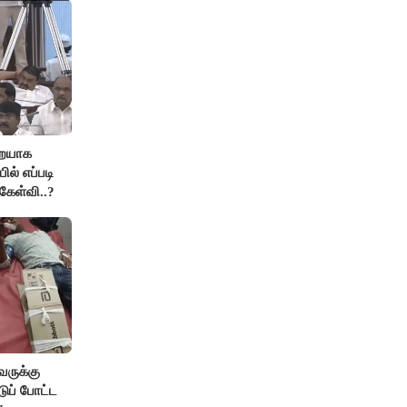
றையாக
ில் எப்படி
கேள்வி..?
வருக்கு
டுப் போட்ட