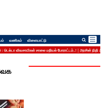
பம்
வணிகம்
விளையாட்டு
தவெக