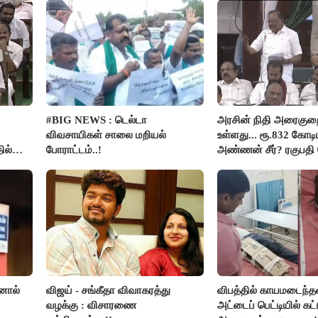
#BIG NEWS : டெல்டா
அரசின் நிதி அரைகு
விவசாயிகள் சாலை மறியல்
உள்ளது... ரூ.832 கோடிய
ில்
போராட்டம்..!
அண்ணன் சீர்? ரகுபதி 
னால்
விஜய் - சங்கீதா விவாகரத்து
விபத்தில் காயமடைந்த
வழக்கு : விசாரணை
அட்டைப் பெட்டியில் கட்