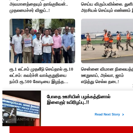
அவமானத்தையும் தாங்குவேன்..
செய்ய விரும்பவில்லை. துள
முதலமைச்சர் விஜய்..!
அரசியல் செய்யும் எண்ணம்
- உதயநிதிக்கு முதல்வர் விஜ
பதில்!
ரூ.1 லட்சம் முதலீடு செய்தால் ரூ.10
சென்னை விமான நிலையத்த
லட்சம்: கவர்ச்சி வாக்குறுதியை
ஊறுகாய், அல்வா, ஜாம்
நம்பி ரூ.500 கோடியை இழந்த
எடுத்து செல்ல தடை!
திருப்பூர் மக்கள்!