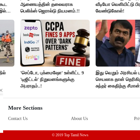
ிகூட
ஆணையத்தின் தலைவராக
வீடியோ வெளியிட்டு பி
 இல்லை
பெலிக்ஸ் ஜெரால்டு நியமனம்.!!
வேண்டுகோள்!
ய்
ில்
'செப்டோ, புக்மைஷோ' உள்ளிட்ட 9
இது வெறும் அரசியல் ப
'டிஜிட்டல்' நிறுவனங்களுக்கு
செயலாக தான் தெரிகிற
அபராதம்..!
சுந்தர் கைதிற்கு சீமான்
கண்டனம்..!
More Sections
Contact Us
About Us
Pri
© 2019 Top Tamil News