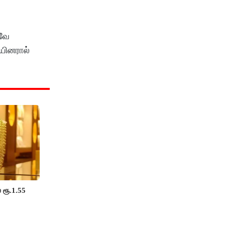
னவே
ையினரால்
 ரூ.1.55