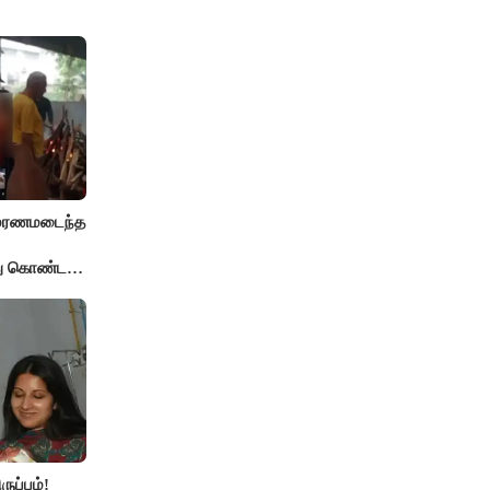
் மரணமடைந்த
்து கொண்ட
ுப்பம்!