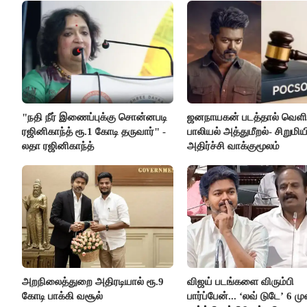
"நதி நீர் இணைப்புக்கு சொன்னபடி
ஜனநாயகன் படத்தால் வெளி
ரஜினிகாந்த் ரூ.1 கோடி தருவார்" -
பாலியல் அத்துமீறல்- சிறுமிய
லதா ரஜினிகாந்த்
அதிர்ச்சி வாக்குமூலம்
அறநிலைத்துறை அதிரடியால் ரூ.9
விஜய் படங்களை விரும்பி
கோடி பாக்கி வசூல்
பார்ப்பேன்... ‘லவ் டுடே’ 6 ம