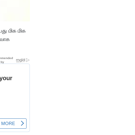
ியது மிக மிக
ுவாக