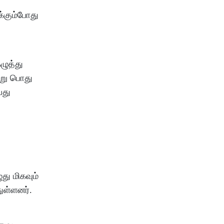
க்கும்போது
ழுத்து
்று பொது
பது
து மிகவும்
ுள்ளனர்.