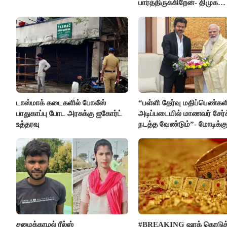
பார்த்திருக்கிறேன்- திமுக
எம்.எல்.ஏ.நெகிழ்ச்சி
டாஸ்மாக் கடைகளில் போலீஸ்
“பள்ளி தேர்வு மதிப்பெண்கள
பாதுகாப்பு போட அரசுக்கு ஐகோர்ட்
அடிப்படையில் மாணவர் சேர்
உத்தரவு
நடத்த வேண்டும்”- மோடிக்கு
கடிதம்
சமைக்காமல் ரீல்ஸ்
#BREAKING ஷாக் கொடுத