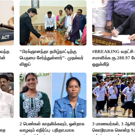
வந்த
“பிரக்ஞானந்தா தமிழ்நாட்டிற்கு
#BREAKING வறட்சி 
ின்
பெருமை சேர்த்துள்ளார்”- முதல்வர்
சமாளிக்க ரூ.288.97 க
விஜய்
ஒதுக்கீடு
2 பெண்கள் காதலிக்கவும், ஒன்றாக
3 மாணவர்கள், 3 ஆசி
ுறை
வாழவும் எதிர்ப்பு- பறிதாபமாக
கொடூரமாக கொன்ற 9ஆம