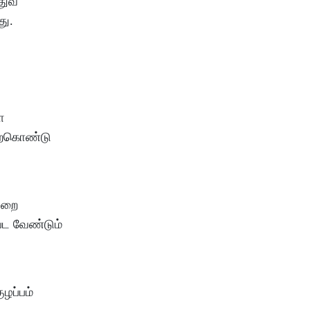
்துவ
து.
ை
ேற்கொண்டு
துறை
பட வேண்டும்
ழப்பம்