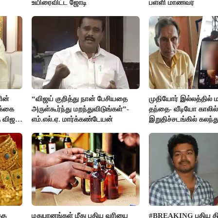
உயிரைவிட்ட ஜோடி
பள்ளி மாணவர்
ின்
“விஜய் குறித்து நான் பேசியதை
முதியோர் இல்லத்தில
க்கை
அருள்கூர்ந்து மறந்துவிடுங்கள்”-
தந்தை- வீடியோ காலில்
 விஜய்
எம்.எல்.ஏ. மார்க்கண்டேயன்
இறுதிச்சடங்கில் கலந
மகள்கள்
்த
மதுபானங்கள் மீது புதிய வரியை
#BREAKING புதிய திர