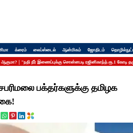
னிமா
க்ரைம்
லைப்ஸ்டைல்
ஆன்மிகம்
ஜோதிடம்
தொழில்நுட்
சபரிமலை பக்தர்களுக்கு தமிழக
்கை!