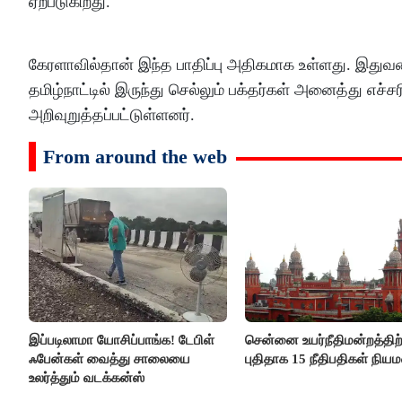
ஏற்படுகிறது.
கேரளாவில்தான் இந்த பாதிப்பு அதிகமாக உள்ளது. இதுவ
தமிழ்நாட்டில் இருந்து செல்லும் பக்தர்கள் அனைத்து எச
அறிவுறுத்தப்பட்டுள்ளனர்.
From around the web
இப்படிலாமா யோசிப்பாங்க! டேபிள்
சென்னை உயர்நீதிமன்றத்திற்
ஃபேன்கள் வைத்து சாலையை
புதிதாக 15 நீதிபதிகள் நிய
உலர்த்தும் வடக்கன்ஸ்