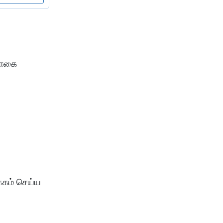
தொகை
்கம் செய்ய