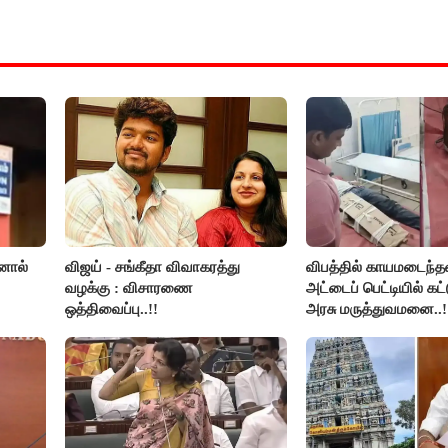
னால்
விஜய் - சங்கீதா விவாகரத்து
விபத்தில் காயமடைந்த
வழக்கு : விசாரணை
அட்டைப் பெட்டியில் கட்
ஒத்திவைப்பு..!!
அரசு மருத்துவமனை..!