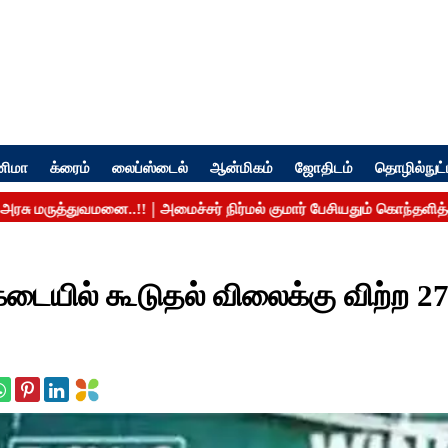
னிமா
க்ரைம்
லைப்ஸ்டைல்
ஆன்மிகம்
ஜோதிடம்
தொழில்நுட்
டையில் கூடுதல் விலைக்கு விற்ற 27