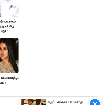
ழிவாங்கும்
து பி.ஆர்
 கடும்
ா விவாகரத்து
வாரா
விஜய் - சங்கீதா விவாகரத்து