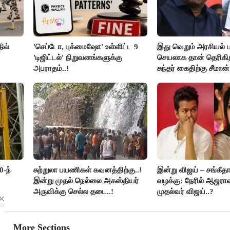
ில்
'செப்டோ, புக்மைஷோ' உள்ளிட்ட 9
இது வெறும் அரசியல் ப
'டிஜிட்டல்' நிறுவனங்களுக்கு
செயலாக தான் தெரிகிற
அபராதம்..!
சுந்தர் கைதிற்கு சீமான்
கண்டனம்..!
0-ந்
சுற்றுலா பயணிகள் கவனத்திற்கு..!
இன்று விஜய் – சங்கீத
இன்று முதல் நெல்லை அகஸ்தியர்
வழக்கு: நேரில் ஆஜரா
அருவிக்கு செல்ல தடை..!
முதல்வர் விஜய்..?
More Sections