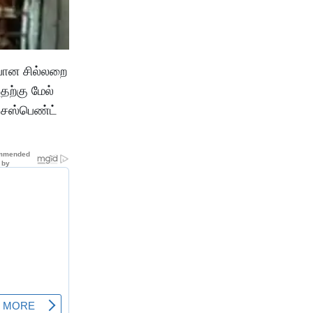
ுபான சில்லறை
ற்கு மேல்
் சஸ்பெண்ட்