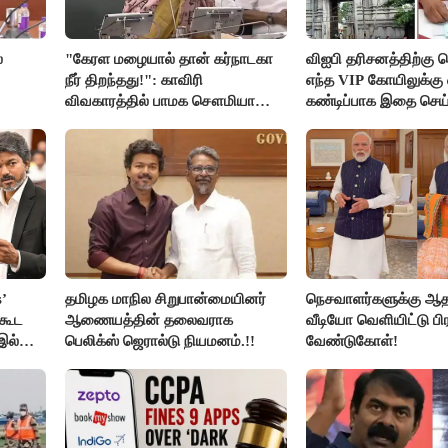
்
"கேரள மழையால் தான் கர்நாடகா
விஐபி தரிசனத்திற்கு ச
நீர் திறந்தது!": காவிரி
எந்த VIP கோயிலுக்கு 
விவகாரத்தில் பாமக சௌமியா
கண்டிப்பாக இதை செய்
அன்புமணி சாடல்!
அமைச்சர் ரமேஷ்..!
’
தமிழக மாநில சிறுபான்மையினர்
நெசவாளர்களுக்கு ஆ
ிகூட
ஆணையத்தின் தலைவராக
வீடியோ வெளியிட்டு பி
 இல்லை
பெலிக்ஸ் ஜெரால்டு நியமனம்.!!
வேண்டுகோள்!
ய்