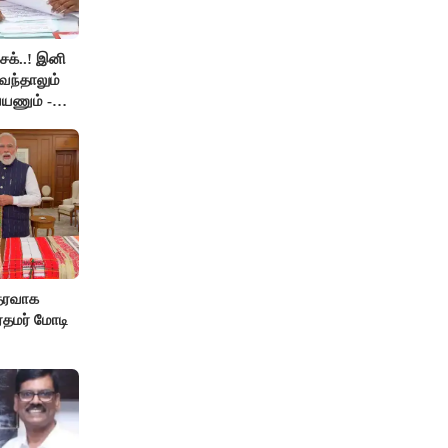
ெக்..! இனி
வந்தாலும்
யணும் -
தரவாக
ரதமர் மோடி