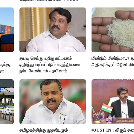
வசதி..!!
ர் -
தயவு செய்து யுபிஐ கட்டணம்
மீண்டும் மீண்டுமா..? 
ுக்கு
குறித்து பரப்பப்படும் வதந்திகளை
அதிகரிக்கும் அரிசி வி
தா;
நம்ப வேண்டாம் - நயினார்
நாகேந்திரன்..!!
தமிழகத்திற்கு முதலிடமும்
#JUST IN : விஜய் த