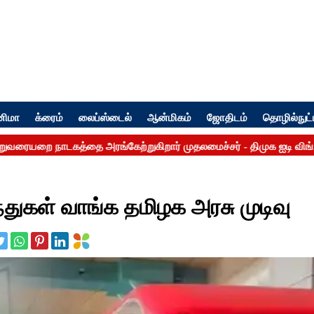
னிமா
க்ரைம்
லைப்ஸ்டைல்
ஆன்மிகம்
ஜோதிடம்
தொழில்நுட்
ந்துகள் வாங்க தமிழக அரசு முடிவு