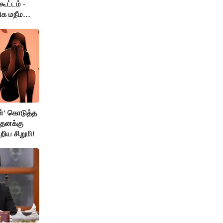
ூட்டம் -
ிக மநீம
்' கொடுத்த
 தனக்கு
றிய சிறுமி!