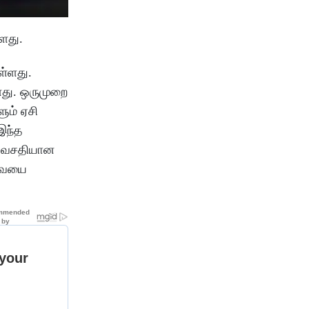
்ளது.
ள்ளது.
ளது. ஒருமுறை
ும் ஏசி
இந்த
ம் வசதியான
ேவையை