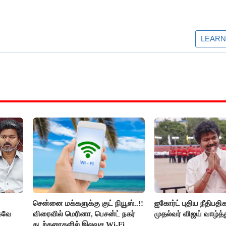
சென்னை மக்களுக்கு குட் நியூஸ்..!!
ஐகோர்ட் புதிய நீதிபதி
்கவே
விரைவில் மெரினா, பெசன்ட் நகர்
முதல்வர் விஜய் வாழ்த்த
கடற்கரைகளில் இலவச Wi-Fi