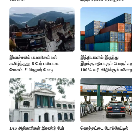
மறுவரையறை நாடகத்தை
அரங்கேற்றுகிறார் முதலமைச்ச
திமுக ஐடி விங்..!!
இமாச்சலில் பயணிகள் பஸ்
இந்தியாவில் இருந்து
கவிழ்ந்தது; 8 பேர் பலியான
இறக்குமதியாகும் பொருட்கள
சோகம்..!! பிரதமர் மோடி
100% வரி விதிக்கும் மசோ
இரங்கல்..!!
அமெரிக்கா நிறைவேற்றம்..!!
IAS அதிகாரிகள் இரண்டு பேர்
கொத்தட்டை டோல்கேட்டில்