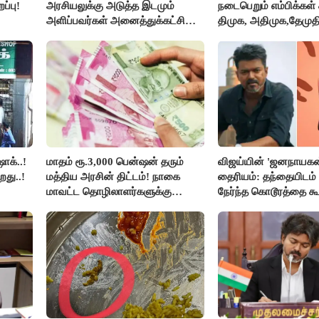
ப்பு!
அரசியலுக்கு அடுத்த இடமும்
நடைபெறும் எம்பிக்கள் க
அளிப்பவர்கள் அனைத்துக்கட்சி
திமுக, அதிமுக,தேமுத
கூட்டத்தில் நிச்சயம் பங்கேற்பார்கள்
புறக்கணிப்பு..!
- மாணிக்கம் தாகூர்..!!
ாக்..!
மாதம் ரூ.3,000 பென்ஷன் தரும்
விஜய்யின் 'ஜனநாயகன
றது..!
மத்திய அரசின் திட்டம்! நாகை
தைரியம்: தந்தையிடம்
மாவட்ட தொழிலாளர்களுக்கு
நேர்ந்த கொடூரத்தை கூ
ஆட்சியர் வெளியிட்ட சூப்பர்
செய்தி!