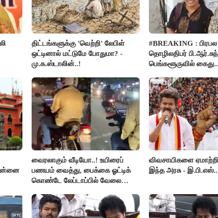
லி
திட்டங்களுக்கு 'வெற்றி' லேபிள்
#BREAKING : பிரபல
ஒட்டினால் மட்டுமே போதுமா? -
தொழிலதிபர் பி.ஆர்.சுந்
மு.க.ஸ்டாலின்..!
பெங்களூருவில் கைது..
ர்ப்பு!
வைரலாகும் வீடியோ..! உயிரைப்
விவசாயிகளை ஏமாற்றி
சென்னை
பணயம் வைத்து, பைக்கை ஓட்டிக்
இந்த அரசு - இ.பி.எஸ்..
கொண்டே லேப்டாப்பில் வேலை
பார்த்த நபர்..!