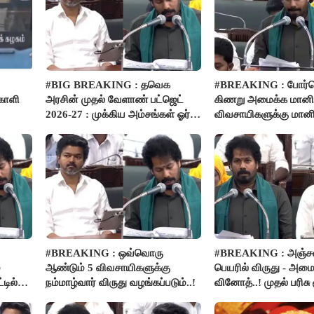
#BIG BREAKING : தவெக
#BREAKING : போர்வ
்காளி
அரசின் முதல் வேளாண் பட்ஜெட்
கிணறு அமைக்க மானிய
2026-27 : முக்கிய அம்சங்கள் ஓர்
விவசாயிகளுக்கு மானி
பார்வை..!
பம்புசெட் வழங்கப்படும்.
#BREAKING : ஒவ்வொரு
#BREAKING : அஞ்ச
்
ஆண்டும் 5 விவசாயிகளுக்கு
பெயரில் விருது - அமைச
டில்
நம்மாழ்வார் விருது வழங்கப்படும்..!
வினோத்..! முதல் பரிசு 
லட்சம் வழங்கப்படும்..!