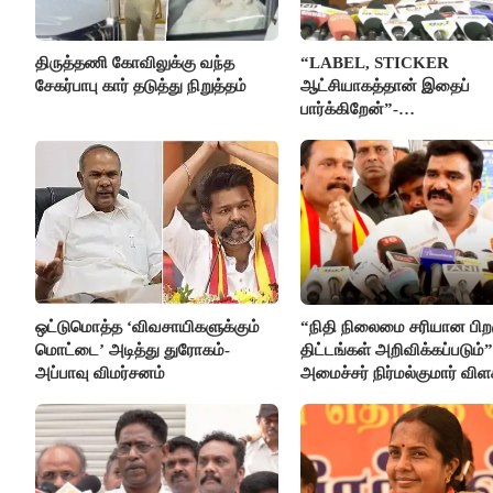
திருத்தணி கோவிலுக்கு வந்த
“LABEL, STICKER
சேகர்பாபு கார் தடுத்து நிறுத்தம்
ஆட்சியாகத்தான் இதைப்
பார்க்கிறேன்”-
எம்.ஆர்.கே.பன்னீர்செல்வம்
ஒட்டுமொத்த ‘விவசாயிகளுக்கும்
“நிதி நிலைமை சரியான பிறக
மொட்டை’ அடித்து துரோகம்-
திட்டங்கள் அறிவிக்கப்படும்”
அப்பாவு விமர்சனம்
அமைச்சர் நிர்மல்குமார் விள