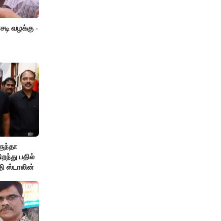
டி வழக்கு -
ருந்தா
ந்து பதில்
தி ஸ்டாலின்