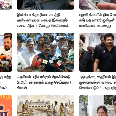
இன்ஸ்டா தோழியை கடத்தி
பழனி கோயில் நில மோச
வன்கொடுமை செய்த இளைஞர்-
சார் பதிவாளர் ஜஸ்டின்
உணவு ஆர்டர் செய்து சிக்கினான்
மணிகண்டன் கைது
ு மற்ற
அரசியல் பழிவாங்கும் நோக்கோடு
"முடிஞ்சா, தைரியம் இ
-
பி.ஆர். சுந்தரைக் கைதுசெய்வதா?-
முதலமைச்சர் வாயை திற
க்கம்
சீமான்
சொல்லட்டும்" - உதயநி