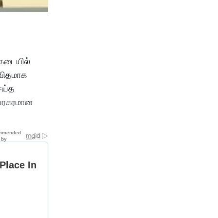
 கடையில்
தவிதமாக
ெய்த
ுயரகரமான