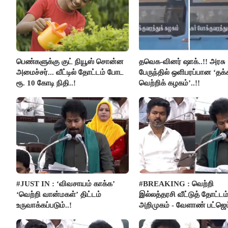
பெண்களுக்கு குட் நியூஸ் சொன்ன
தவெக-வினர் ஷாக்..!! அரசு
அமைச்சர்... வீட்டில் தோட்டம் போட
பேருந்தில் ஒளிபரப்பான ‘தக
ரூ. 10 கோடி நிதி..!
வெற்றிக் கழகம்’..!!
#JUST IN : ‘விவசாயம் காக்க’
#BREAKING : வெற்றி
‘வெற்றி வான்மகள்’ திட்டம்
இல்லத்தரசி வீட்டுத் தோட்டம
உருவாக்கப்படும்..!
அறிமுகம் - வேளாண் பட்ஜெட்
அறிவிப்பு..!