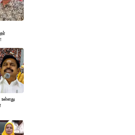
தர்
!
 உள்ளது
!