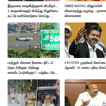
இருவரை காதலித்ததால் விபரீதம்...
#BREAKING விஜய்யின்
2 காதலன்களும் சேர்ந்து சிறுமியை
விவாகரத்து வழக்கு - நாள
கூட்டு வன்கொடுமை செய்து
விசாரணை
கொலை செய்த கொடூரம்
பரந்தூர் விமான நிலைய திட்டம்
#JUSTIN முதல்வர் கோப்ப
தொடர்கிறதா அல்லது
ஆகஸ்ட் 31 வரை பதிவு செய
கைவிடப்படுகிறதா?- மத்திய அரசு
விளக்கம்