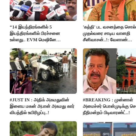
“14 இயந்திரங்களில் 5
'கத்தி' பட வசனத்தை சொல்
இயந்திரங்களில் பிரச்சனை
முதல்வரை சாடிய வானதி
உள்ளது.. EVM மெஷினே
சீனிவாசன்..!: வேளாண்
பிரச்சனையா இருக்கு”- என்.ஆர்.
பட்ஜெட்டுக்கு பாஜக கடும் எதி
இளங்கோ
#JUST IN : அதிக் அகமதுவின்
#BREAKING : முன்னாள்
இளைய மகன் அபான் அகமது கார்
அமைச்சர் பொன்முடிக்கு 
விபத்தில் உயிரிழப்பு..!
நீதிமன்றம் பிடிவாரண்ட்..!