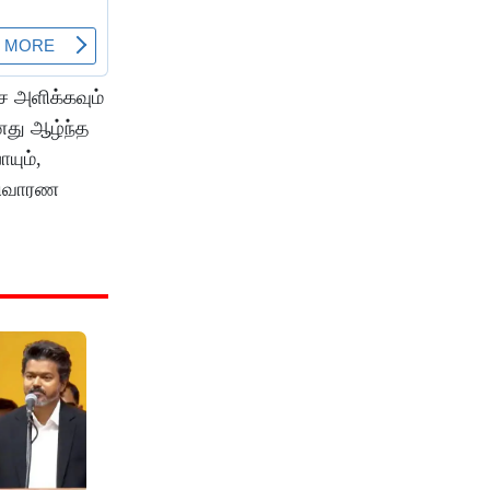
சை அளிக்கவும்
எனது ஆழ்ந்த
யும்,
 நிவாரண