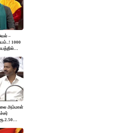
ெல் –
ம்..! 1000
யத்தில்
.!
லை அம்மாள்
்சர்
ரூ.2.50