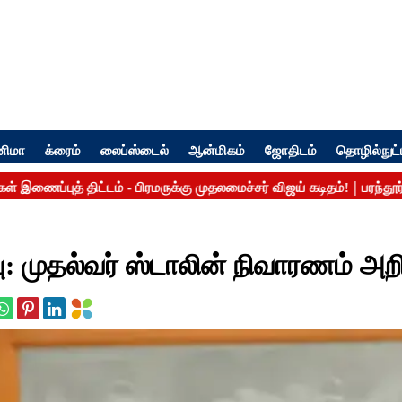
னிமா
க்ரைம்
லைப்ஸ்டைல்
ஆன்மிகம்
ஜோதிடம்
தொழில்நுட்
ப்பு: முதல்வர் ஸ்டாலின் நிவாரணம் அறி