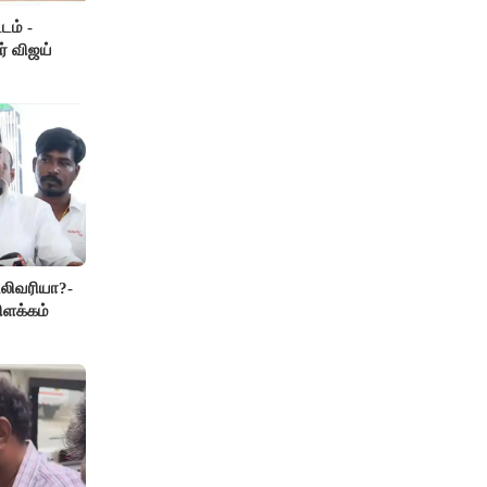
டம் -
ர் விஜய்
லிவரியா?-
ிளக்கம்