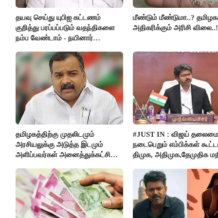
தயவு செய்து யுபிஐ கட்டணம்
மீண்டும் மீண்டுமா..? தமிழகத
குறித்து பரப்பப்படும் வதந்திகளை
அதிகரிக்கும் அரிசி விலை..!
நம்ப வேண்டாம் - நயினார்
நாகேந்திரன்..!!
தமிழகத்திற்கு முதலிடமும்
#JUST IN : விஜய் தலைமை
அரசியலுக்கு அடுத்த இடமும்
நடைபெறும் எம்பிக்கள் கூட்டம
அளிப்பவர்கள் அனைத்துக்கட்சி
திமுக, அதிமுக,தேமுதிக மந
கூட்டத்தில் நிச்சயம் பங்கேற்பார்கள்
புறக்கணிப்பு..!
- மாணிக்கம் தாகூர்..!!