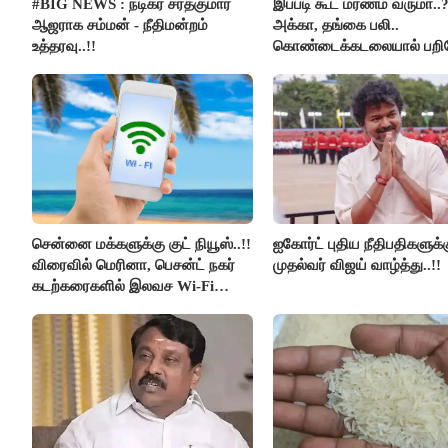
#BIG NEWS : நடிகர் சரத்குமார்
இப்படி கூட மரணம் வருமா..
ஆஜராக சம்மன் - நீதிமன்றம்
அக்கா, தங்கை பலி..
உத்தரவு..!!
கொண்டைக்கடலையால் பற
உயிர்கள்..!!
சென்னை மக்களுக்கு குட் நியூஸ்..!!
ஐகோர்ட் புதிய நீதிபதிகளுக்
விரைவில் மெரினா, பெசன்ட் நகர்
முதல்வர் விஜய் வாழ்த்து..!!
கடற்கரைகளில் இலவச Wi-Fi
வசதி..!!