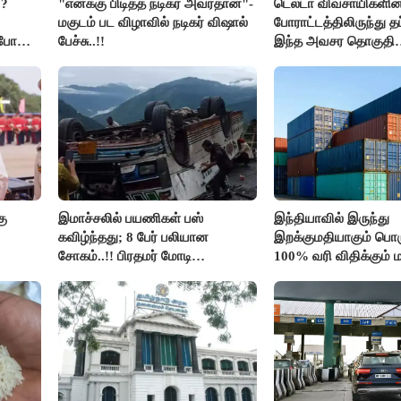
??
"எனக்கு பிடித்த நடிகர் அவர்தான்"-
டெல்டா விவசாயிகளின
மகுடம் பட விழாவில் நடிகர் விஷால்
போராட்டத்திலிருந்து த
ிபோன
பேச்சு..!!
இந்த அவசர தொகுதி
மறுவரையறை நாடகத்
அரங்கேற்றுகிறார் முதல
திமுக ஐடி விங்..!!
கு
இமாச்சலில் பயணிகள் பஸ்
இந்தியாவில் இருந்து
கவிழ்ந்தது; 8 பேர் பலியான
இறக்குமதியாகும் பொர
சோகம்..!! பிரதமர் மோடி
100% வரி விதிக்கும்
இரங்கல்..!!
அமெரிக்கா நிறைவேற்றம