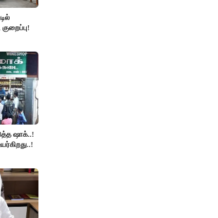
ில்
 குறைப்பு!
த்த ஷாக்..!
உயர்கிறது..!