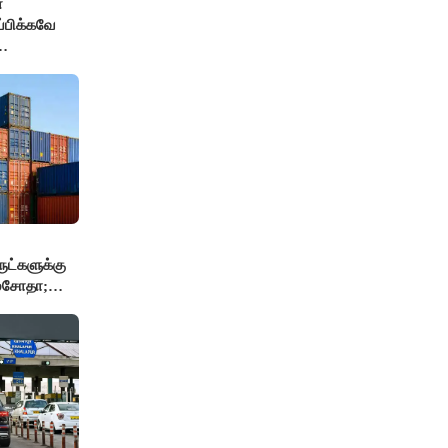
்
ப்பிக்கவே
தை
மைச்சர் -
ுட்களுக்கு
 மசோதா;
்..!!