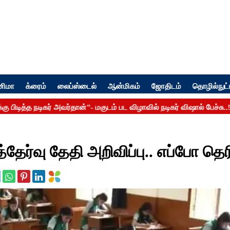
னிமா
க்ரைம்
லைப்ஸ்டைல்
ஆன்மிகம்
ஜோதிடம்
தொழில்நுட்
தேர்வு தேதி அறிவிப்பு.. எப்போ தெர