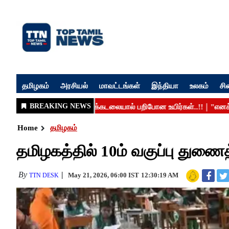
தமிழகம்
அரசியல்
மாவட்டங்கள்
இந்தியா
உலகம்
சி
Home
தமிழகம்
தமிழகத்தில் 10ம் வகுப்பு துணைத்
By
May 21, 2026, 06:00 IST
12:30:19 AM
TTN DESK