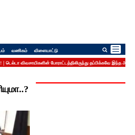
பம்
வணிகம்
விளையாட்டு
ியுமா..?