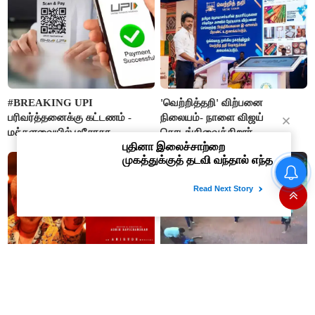
#BREAKING UPI
'வெற்றித்தறி' விற்பனை
பரிவர்த்தனைக்கு கட்டணம் -
நிலையம்- நாளை விஜய்
மக்களவையில் மசோதா
தொடங்கிவைக்கிறார்
நிறைவேற்றம்!
சென்னை விமான நிலையத்தில்
ஊறுகாய், அல்வா, ஜாம்
எடுத்து செல்ல தடை!
அஜித்தின் 'டேர் டெவில்' ப்ரீ-
வாலிபால் விளையாடிக்
பிசினஸ் ரூ.185 கோடி?
கொண்டிருந்த 10ஆம் வகுப்பு
மாணவன் மயங்கி விழுந்து