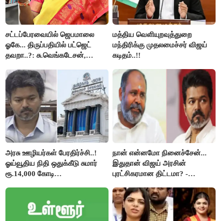
சட்டப்பேரவையில் ஜெபமாலை
மத்திய வெளியுறவுத்துறை
ஓகே... திருப்பதியில் பட்ஜெட்
மந்திரிக்கு முதலமைச்சர் விஜய்
தவறா..?: சு.வெங்கடேசன்,
கடிதம்..!!
திருமாவளவனுக்கு தமிழிசை
கேள்வி..!
அரசு ஊழியர்கள் பேரதிர்ச்சி..!
நான் என்னமோ நினைச்சேன்...
ஓய்வூதிய நிதி ஒதுக்கீடு சுமார்
இதுதான் விஜய் அரசின்
ரூ.14,000 கோடி
புரட்சிகரமான திட்டமா? -
குறைக்கப்பட்டுள்ளது..!
ஆர்.பி.உதயகுமார்..!