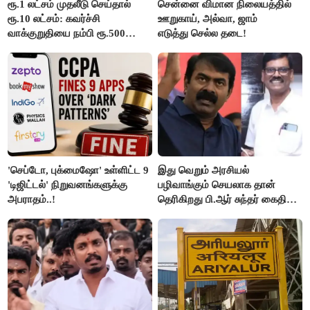
ரூ.1 லட்சம் முதலீடு செய்தால்
சென்னை விமான நிலையத்தில்
ரூ.10 லட்சம்: கவர்ச்சி
ஊறுகாய், அல்வா, ஜாம்
வாக்குறுதியை நம்பி ரூ.500
எடுத்து செல்ல தடை!
கோடியை இழந்த திருப்பூர்
மக்கள்!
'செப்டோ, புக்மைஷோ' உள்ளிட்ட 9
இது வெறும் அரசியல்
'டிஜிட்டல்' நிறுவனங்களுக்கு
பழிவாங்கும் செயலாக தான்
அபராதம்..!
தெரிகிறது பி.ஆர் சுந்தர் கைதிற்கு
சீமான் கடும் கண்டனம்..!