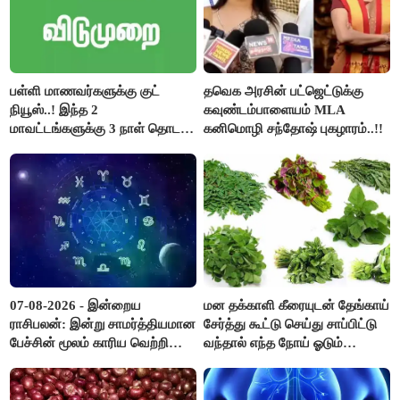
பள்ளி மாணவர்களுக்கு குட்
தவெக அரசின் பட்ஜெட்டுக்கு
நியூஸ்..! இந்த 2
கவுண்டம்பாளையம் MLA
மாவட்டங்களுக்கு 3 நாள் தொடர்
கனிமொழி சந்தோஷ் புகழாரம்..!!
விடுமுறை..!
07-08-2026 - இன்றைய
மன தக்காளி கீரையுடன் தேங்காய்
ராசிபலன்: இன்று சாமர்த்தியமான
சேர்த்து கூட்டு செய்து சாப்பிட்டு
பேச்சின் மூலம் காரிய வெற்றி
வந்தால் எந்த நோய் ஓடும்
உண்டாகும். அடுத்தவரை நம்பி
தெரியுமா ?
பொறுப்புகளை ஒப்படைப்பதில்
கவனம் தேவை..!