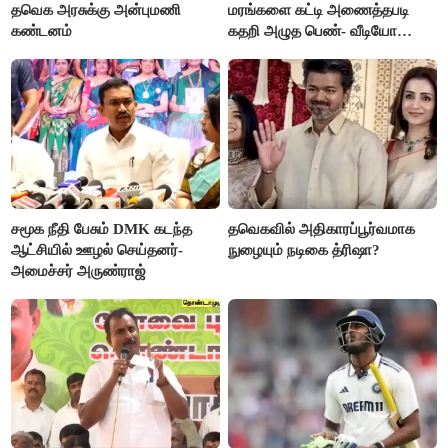
தவெக அரசுக்கு அன்புமணி
மரங்களை கட்டி அணைத்தபடி
கண்டனம்
கதறி அழுத பெண்- வீடியோ
வைரல்
சமூக நீதி பேசும் DMK கடந்த
தவெகவில் அதிகாரப்பூர்வமாக
ஆட்சியில் ஊழல் செய்தனர்-
நுழையும் நடிகை த்ரிஷா?
அமைச்சர் அருண்ராஜ்