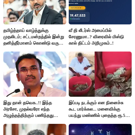
தமிழ்த்தாய் வாழ்த்துக்கு
வீ தி லீடர்ஸ் அமைப்பில்
முதலிடம்; சட்டமன்றத்தில் இன்று
சேரணுமா..? விரைவில் மிஸ்டு
தனித்தீர்மானம் கொண்டு வரும்
கால் திட்டம் அறிமுகம்..!
முதல் அமைச்சர் விஜய்.!!
இது தான் தவெக..!! இந்த
இப்படி நடக்கும் என நினைச்சு
அரசோ, முதல்வரோ எந்த
கூட பார்க்கல... மனைவிக்கு
அழுத்தத்திற்கும் பணிந்தது
பயந்து மண்ணில் புதைத்த ரூ.5
கிடையாது; அமைச்சர்
லட்சம்; கடைசியில் நடந்தது...
அருண்ராஜ்..!