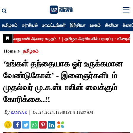
தமிழகம்
அரசியல்
மாவட்டங்கள்
இந்தியா
உலகம்
சினிமா
க்ரைம
Home
தமிழகம்
‘உங்கள் தந்தையாக ஓர் உருக்கமான
வேண்டுகோள்’ - இளைஞர்களிடம்
முதல்வர் மு.க.ஸ்டாலின் வைக்கும்
கோரிக்கை..!!
By
Oct 24, 2024, 13:48 IST
8:18:37 AM
RAMYA K