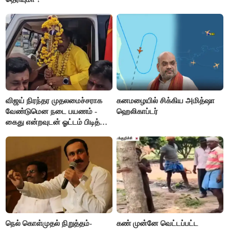
விஜய் நிரந்தர முதலமைச்சராக
கனமழையில் சிக்கிய அமித்ஷா
வேண்டுமென நடை பயணம் -
ஹெலிகாப்டர்
கைது என்றவுடன் ஓட்டம் பிடித்த
தவெகவினர்
நெல் கொள்முதல் நிறுத்தம்-
கண் முன்னே வெட்டப்பட்ட