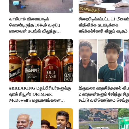
வாலிபால் விளையாடிக்
சிறைபிடிக்கப்பட்ட 11 மீனவ
கொண்டிருந்த 10ஆம் வகுப்பு
விடுவிக்க நடவடிக்கை
மாணவன் மயங்கி விழுந்து
எடுக்கக்கோரி விஜய் கடிதம்
உயிரிழப்பு
#BREAKING மதுப்பிரியர்களுக்கு
இருவரை காதலித்ததால் விபரீ
ஷாக் நியூஸ்! Old Monk,
2 காதலன்களும் சேர்ந்து சி
McDowell's மதுபானங்களை
கூட்டு வன்கொடுமை செய்து
விற்பனை செய்ய FSSAI தடை
கொலை செய்த கொடூரம்