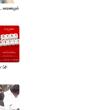
ட காரணமும்
 ப்ரீ-