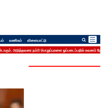
பம்
வணிகம்
விளையாட்டு