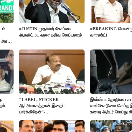
டம்
#JUSTIN முதல்வர் கோப்பை
#BREAKING பொன்முட
ஆகஸ்ட் 31 வரை பதிவு செய்யலாம்
வாரண்ட்!
 அரசு
த
“LABEL, STICKER
இன்ஸ்டா தோழியை கட
தம்
ஆட்சியாகத்தான் இதைப்
வன்கொடுமை செய்த 
பார்க்கிறேன்”-
உணவு ஆர்டர் செய்து ச
எம்.ஆர்.கே.பன்னீர்செல்வம்