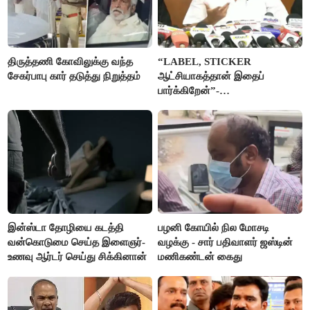
திருத்தணி கோவிலுக்கு வந்த
“LABEL, STICKER
சேகர்பாபு கார் தடுத்து நிறுத்தம்
ஆட்சியாகத்தான் இதைப்
பார்க்கிறேன்”-
எம்.ஆர்.கே.பன்னீர்செல்வம்
இன்ஸ்டா தோழியை கடத்தி
பழனி கோயில் நில மோசடி
வன்கொடுமை செய்த இளைஞர்-
வழக்கு - சார் பதிவாளர் ஜஸ்டின்
உணவு ஆர்டர் செய்து சிக்கினான்
மணிகண்டன் கைது