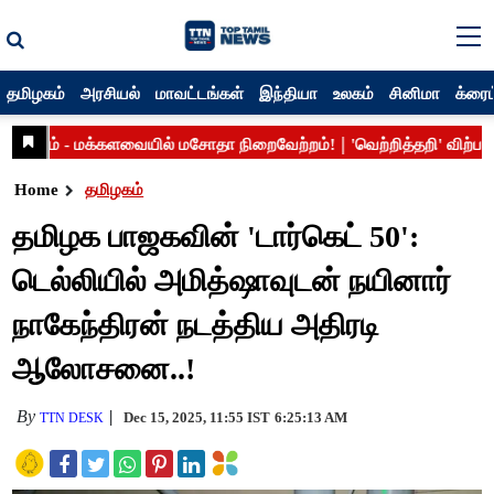
தமிழகம்
அரசியல்
மாவட்டங்கள்
இந்தியா
உலகம்
சினிமா
க்ரைம
Home
தமிழகம்
தமிழக பாஜகவின் 'டார்கெட் 50':
டெல்லியில் அமித்ஷாவுடன் நயினார்
நாகேந்திரன் நடத்திய அதிரடி
ஆலோசனை..!
By
Dec 15, 2025, 11:55 IST
6:25:13 AM
TTN DESK