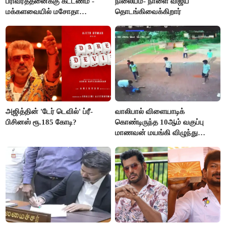
பரிவர்த்தனைக்கு கட்டணம் -
நிலையம்- நாளை விஜய்
மக்களவையில் மசோதா
தொடங்கிவைக்கிறார்
நிறைவேற்றம்!
அஜித்தின் 'டேர் டெவில்' ப்ரீ-
வாலிபால் விளையாடிக்
பிசினஸ் ரூ.185 கோடி?
கொண்டிருந்த 10ஆம் வகுப்பு
மாணவன் மயங்கி விழுந்து
உயிரிழப்பு