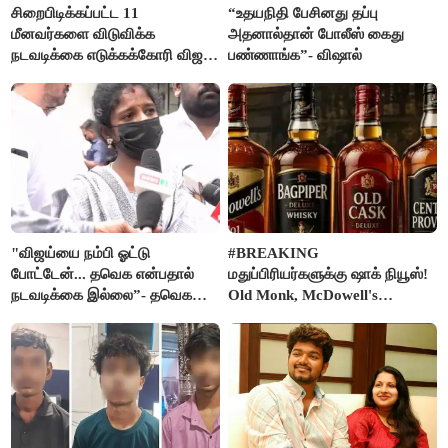
சிறைபிடிக்கப்பட்ட 11
“உதயநிதி பேசினது தப்பு
மீனவர்களை விடுவிக்க
அதனால்தான் போலீஸ் கைது
நடவடிக்கை எடுக்கக்கோரி விஜய்
பண்ணாங்க”- விஷால்
கடிதம்
"விஜய்யை நம்பி ஓட்டு
#BREAKING
போட்டேன்... தவெக என்பதால்
மதுப்பிரியர்களுக்கு ஷாக் நியூஸ்!
நடவடிக்கை இல்லை”- தவெக
Old Monk, McDowell's
நிர்வாகியால் பாதிக்கப்பட்ட பெண்
மதுபானங்களை விற்பனை செய்ய
கதறல்
FSSAI தடை