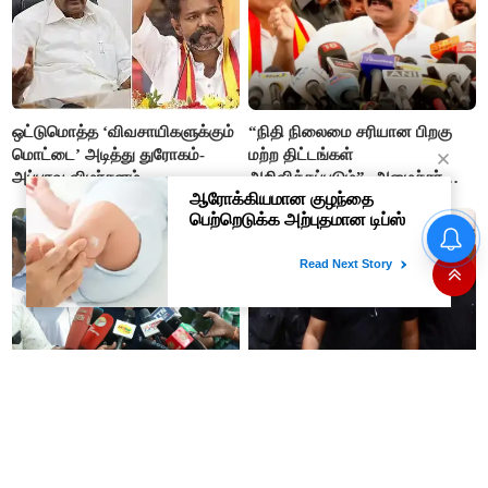
ஒட்டுமொத்த ‘விவசாயிகளுக்கும்
“நிதி நிலைமை சரியான பிறகு
மொட்டை’ அடித்து துரோகம்-
மற்ற திட்டங்கள்
அப்பாவு விமர்சனம்
அறிவிக்கப்படும்”- அமைச்சர்
நிர்மல்குமார் விளக்கம்
“நிதி நிலைமை சரியான பிறகு
மற்ற திட்டங்கள் அறிவிக்கப்படும்”-
அமைச்சர் நிர்மல்குமார் விளக்கம்
அரசியல் பழிவாங்கும் நோக்கோடு
"முடிஞ்சா, தைரியம் இருந்தா
பி.ஆர். சுந்தரைக்
முதலமைச்சர் வாயை திறந்து
கைதுசெய்வதா?- சீமான்
பதில் சொல்லட்டும்" - உதயநிதி
ஸ்டாலின்