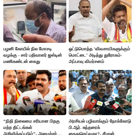
பழனி கோயில் நில மோசடி
ஒட்டுமொத்த ‘விவசாயிகளுக்கும்
வழக்கு - சார் பதிவாளர் ஜஸ்டின்
மொட்டை’ அடித்து துரோகம்-
மணிகண்டன் கைது
அப்பாவு விமர்சனம்
“நிதி நிலைமை சரியான பிறகு
அரசியல் பழிவாங்கும் நோக்கோடு
மற்ற திட்டங்கள்
பி.ஆர். சுந்தரைக்
அறிவிக்கப்படும்”- அமைச்சர்
கைதுசெய்வதா?- சீமான்