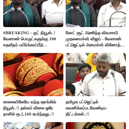
#BREAKING : குட் நியூஸ்..!
கோட் சூட் அணிந்த விவசாயி
வேளாண் பொருட்களுக்கு 100
முதலமைச்சர் விஜய் - வேளாண்
சதவீதம் பயிர்க்காப்பீடு
பட்ஜெட்டில் அமைச்சர் வினோத்
வழங்கபடும் - அமைச்சர்
பெருமிதம்..!
வினோத்..!
காலையிலேயே வந்த ஷாக்கிங்
தமிழக பட்ஜெட்டில்
நியூஸ்..!! தங்கம் விலை ஒரே
கவனிக்கப்படவேண்டிய
நாளில் ரூ.2,160 உயர்ந்தது..!!
திட்டங்கள்..!!