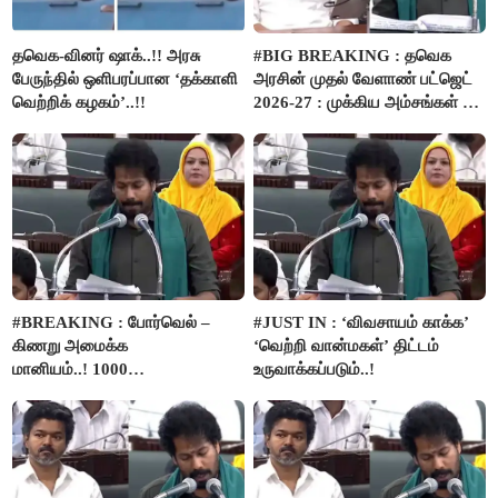
தவெக-வினர் ஷாக்..!! அரசு
#BIG BREAKING : தவெக
பேருந்தில் ஒளிபரப்பான ‘தக்காளி
அரசின் முதல் வேளாண் பட்ஜெட்
வெற்றிக் கழகம்’..!!
2026-27 : முக்கிய அம்சங்கள் ஓர்
பார்வை..!
#BREAKING : போர்வெல் –
#JUST IN : ‘விவசாயம் காக்க’
கிணறு அமைக்க
‘வெற்றி வான்மகள்’ திட்டம்
மானியம்..! 1000
உருவாக்கப்படும்..!
விவசாயிகளுக்கு மானியத்தில்
பம்புசெட் வழங்கப்படும்..!