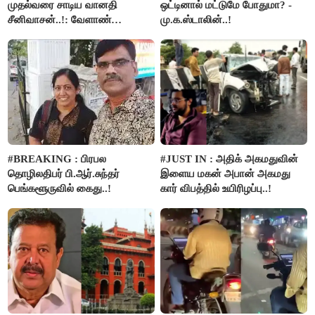
முதல்வரை சாடிய வானதி
ஒட்டினால் மட்டுமே போதுமா? -
சீனிவாசன்..!: வேளாண்
மு.க.ஸ்டாலின்..!
பட்ஜெட்டுக்கு பாஜக கடும்
எதிர்ப்பு!
#BREAKING : பிரபல
#JUST IN : அதிக் அகமதுவின்
தொழிலதிபர் பி.ஆர்.சுந்தர்
இளைய மகன் அபான் அகமது
பெங்களூருவில் கைது..!
கார் விபத்தில் உயிரிழப்பு..!