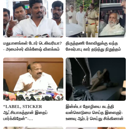
மதுபானங்கள் டோர் டெலிவரியா?
திருத்தணி கோவிலுக்கு வந்த
- அமைச்சர் விக்னேஷ் விளக்கம்
சேகர்பாபு கார் தடுத்து நிறுத்தம்
“LABEL, STICKER
இன்ஸ்டா தோழியை கடத்தி
ஆட்சியாகத்தான் இதைப்
வன்கொடுமை செய்த இளைஞர்-
பார்க்கிறேன்”-
உணவு ஆர்டர் செய்து சிக்கினான்
எம்.ஆர்.கே.பன்னீர்செல்வம்