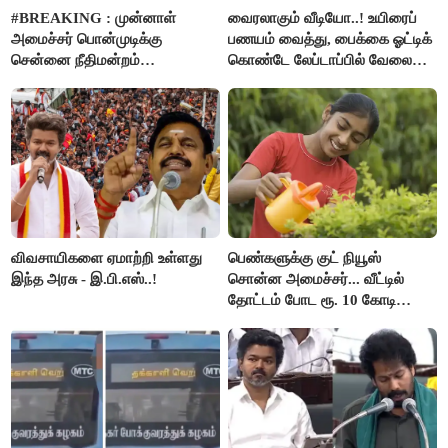
#BREAKING : முன்னாள்
வைரலாகும் வீடியோ..! உயிரைப்
அமைச்சர் பொன்முடிக்கு
பணயம் வைத்து, பைக்கை ஓட்டிக்
சென்னை நீதிமன்றம்
கொண்டே லேப்டாப்பில் வேலை
பிடிவாரண்ட்..!
பார்த்த நபர்..!
விவசாயிகளை ஏமாற்றி உள்ளது
பெண்களுக்கு குட் நியூஸ்
இந்த அரசு - இ.பி.எஸ்..!
சொன்ன அமைச்சர்... வீட்டில்
தோட்டம் போட ரூ. 10 கோடி
நிதி..!