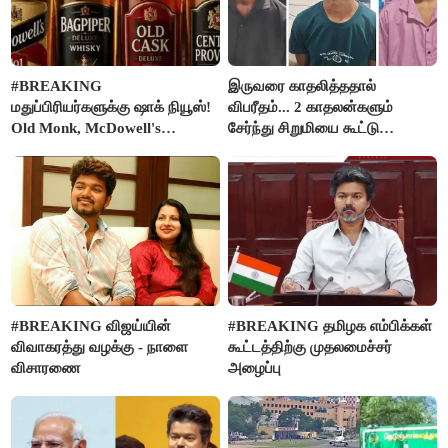
#BREAKING
இருவரை காதலித்ததால்
மதுப்பிரியர்களுக்கு ஷாக் நியூஸ்!
விபரீதம்... 2 காதலன்களும்
Old Monk, McDowell's
சேர்ந்து சிறுமியை கூட்டு
மதுபானங்களை விற்பனை செய்ய
வன்கொடுமை செய்து கொலை
FSSAI தடை
செய்த கொடூரம்
#BREAKING விஜய்யின்
#BREAKING தமிழக எம்பிக்கள்
விவாகரத்து வழக்கு - நாளை
கூட்டத்திற்கு முதலமைச்சர்
விசாரணை
அழைப்பு