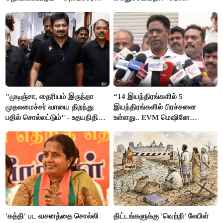
நிர்மல்குமார் விளக்கம்
"முடிஞ்சா, தைரியம் இருந்தா
“14 இயந்திரங்களில் 5
முதலமைச்சர் வாயை திறந்து
இயந்திரங்களில் பிரச்சனை
பதில் சொல்லட்டும்" - உதயநிதி
உள்ளது.. EVM மெஷினே
ஸ்டாலின்
பிரச்சனையா இருக்கு”- என்.ஆர்.
இளங்கோ
'கத்தி' பட வசனத்தை சொல்லி
திட்டங்களுக்கு 'வெற்றி' லேபிள்