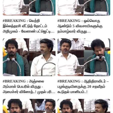
#BREAKING : வெற்றி
#BREAKING : ஒவ்வொரு
இல்லத்தரசி வீட்டுத் தோட்டம்
ஆண்டும் 5 விவசாயிகளுக்கு
அறிமுகம் - வேளாண் பட்ஜெட்டில்
நம்மாழ்வார் விருது
அறிவிப்பு..!
வழங்கப்படும்..!
#BREAKING : அஞ்சலை
#BREAKING : ஆதிதிராவிடர் –
அம்மாள் பெயரில் விருது -
பழங்குடியினருக்கு 20 சதவீதம்
அமைச்சர் வினோத்..! முதல் பரிசு
கூடுதல் மானியம்..!
ரூ.2.50 லட்சம் வழங்கப்படும்..!