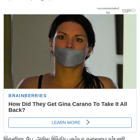
இதனிடையே, அகில இந்திய சூர்யா தலைமை நற்பணி