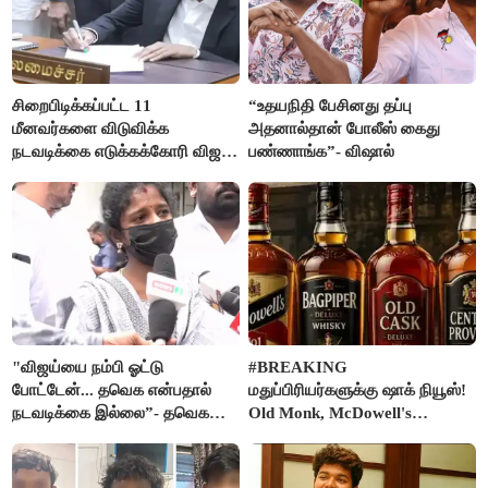
சிறைபிடிக்கப்பட்ட 11
“உதயநிதி பேசினது தப்பு
மீனவர்களை விடுவிக்க
அதனால்தான் போலீஸ் கைது
நடவடிக்கை எடுக்கக்கோரி விஜய்
பண்ணாங்க”- விஷால்
கடிதம்
"விஜய்யை நம்பி ஓட்டு
#BREAKING
போட்டேன்... தவெக என்பதால்
மதுப்பிரியர்களுக்கு ஷாக் நியூஸ்!
நடவடிக்கை இல்லை”- தவெக
Old Monk, McDowell's
நிர்வாகியால் பாதிக்கப்பட்ட பெண்
மதுபானங்களை விற்பனை செய்ய
கதறல்
FSSAI தடை