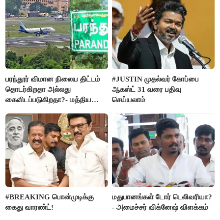
பரந்தூர் விமான நிலைய திட்டம்
#JUSTIN முதல்வர் கோப்பை
தொடர்கிறதா அல்லது
ஆகஸ்ட் 31 வரை பதிவு
கைவிடப்படுகிறதா?- மத்திய
செய்யலாம்
அரசு விளக்கம்
#BREAKING பொன்முடிக்கு
மதுபானங்கள் டோர் டெலிவரியா?
கைது வாரண்ட்!
- அமைச்சர் விக்னேஷ் விளக்கம்