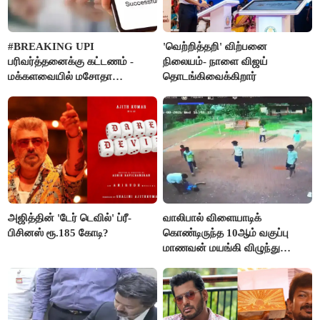
#BREAKING UPI
'வெற்றித்தறி' விற்பனை
பரிவர்த்தனைக்கு கட்டணம் -
நிலையம்- நாளை விஜய்
மக்களவையில் மசோதா
தொடங்கிவைக்கிறார்
நிறைவேற்றம்!
அஜித்தின் 'டேர் டெவில்' ப்ரீ-
வாலிபால் விளையாடிக்
பிசினஸ் ரூ.185 கோடி?
கொண்டிருந்த 10ஆம் வகுப்பு
மாணவன் மயங்கி விழுந்து
உயிரிழப்பு