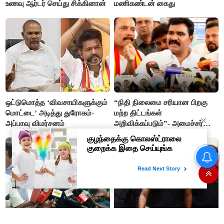
உணவு ஆர்டர் செய்து சிக்கினான்
மணிகண்டன் கைது
ஒட்டுமொத்த ‘விவசாயிகளுக்கும்
“நிதி நிலைமை சரியான பிறகு
மொட்டை’ அடித்து துரோகம்-
மற்ற திட்டங்கள்
அப்பாவு விமர்சனம்
அறிவிக்கப்படும்”- அமைச்சர்
நிர்மல்குமார் விளக்கம்
“நிதி நிலைமை சரியான பிறகு
மற்ற திட்டங்கள் அறிவிக்கப்படும்”-
அமைச்சர் நிர்மல்குமார் விளக்கம்
அரசியல் பழிவாங்கும் நோக்கோடு
"முடிஞ்சா, தைரியம் இருந்தா