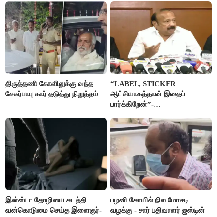
திருத்தணி கோவிலுக்கு வந்த
“LABEL, STICKER
சேகர்பாபு கார் தடுத்து நிறுத்தம்
ஆட்சியாகத்தான் இதைப்
பார்க்கிறேன்”-
எம்.ஆர்.கே.பன்னீர்செல்வம்
இன்ஸ்டா தோழியை கடத்தி
பழனி கோயில் நில மோசடி
வன்கொடுமை செய்த இளைஞர்-
வழக்கு - சார் பதிவாளர் ஜஸ்டின்