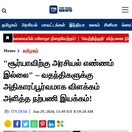
தமிழகம்
அரசியல்
மாவட்டங்கள்
இந்தியா
உலகம்
சினிமா
க்ரைம
Home
தமிழகம்
"சூர்யாவிற்கு அரசியல் எண்ணம்
இல்லை" – வதந்திகளுக்கு
அதிகாரப்பூர்வமாக விளக்கம்
அளித்த நற்பணி இயக்கம்!
By
Jun 29, 2026, 13:49 IST
8:19:28 AM
TTN DESK