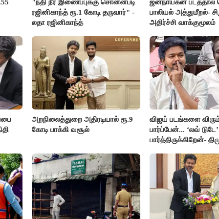
.55
"நதி நீர் இணைப்புக்கு சொன்னபடி
ஜனநாயகன் படத்தால்
ரஜினிகாந்த் ரூ.1 கோடி தருவார்" -
பாலியல் அத்துமீறல்- சி
லதா ரஜினிகாந்த்
அதிர்ச்சி வாக்குமூலம்
்பை
அறநிலைத்துறை அதிரடியால் ரூ.9
விஜய் படங்களை விரும்
ிதி
கோடி பாக்கி வசூல்
பார்ப்பேன்... ‘லவ் டுட
பார்த்திருக்கிறேன்- தி
எம்.எல்.ஏ.நெகிழ்ச்சி