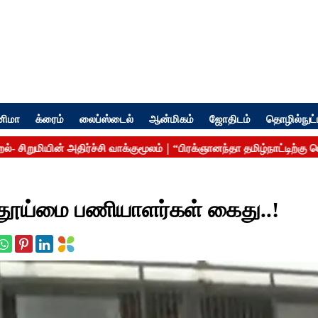
னிமா
க்ரைம்
லைப்ஸ்டைல்
ஆன்மிகம்
ஜோதிடம்
தொழில்நுட்
் தூய்மை பணியாளர்கள் கைது..!