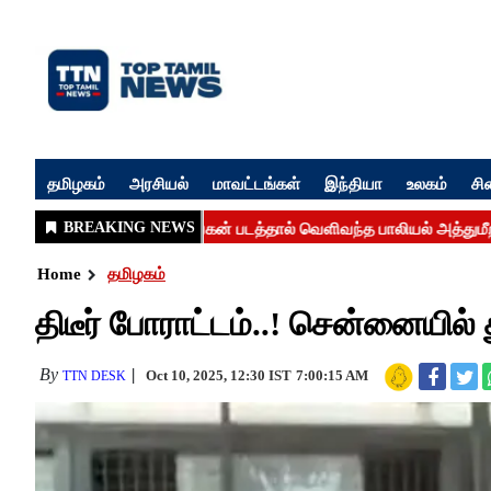
தமிழகம்
அரசியல்
மாவட்டங்கள்
இந்தியா
உலகம்
சி
Home
தமிழகம்
திடீர் போராட்டம்..! சென்னையில
By
Oct 10, 2025, 12:30 IST
7:00:15 AM
TTN DESK