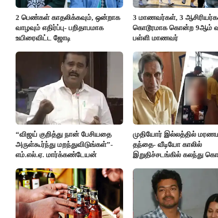
2 பெண்கள் காதலிக்கவும், ஒன்றாக
3 மாணவர்கள், 3 ஆசிரியர
வாழவும் எதிர்ப்பு- பறிதாபமாக
கொடூரமாக கொன்ற 9ஆம் வக
உயிரைவிட்ட ஜோடி
பள்ளி மாணவர்
“விஜய் குறித்து நான் பேசியதை
முதியோர் இல்லத்தில் மரண
அருள்கூர்ந்து மறந்துவிடுங்கள்”-
தந்தை- வீடியோ காலில்
எம்.எல்.ஏ. மார்க்கண்டேயன்
இறுதிச்சடங்கில் கலந்து க
மகள்கள்