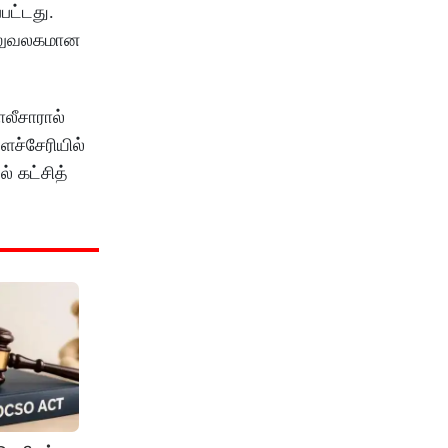
பட்டது.
 அலுவலகமான
லீசாரால்
ச்சேரியில்
் கட்சித்