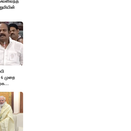
 வெளிவந்த
றுமியின்
பி
ே’ 6 முறை
முக