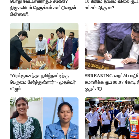
பொது வேட்பாளராகும் சீமான்?
10 கிராம் தங்கம் விலை ரூ.1
திமுகவிடம் நெருக்கம் காட்டுவதன்
லட்சம் ஆகுமா?
பின்னணி
“பிரக்ஞானந்தா தமிழ்நாட்டிற்கு
#BREAKING வறட்சி பாதிப
பெருமை சேர்த்துள்ளார்”- முதல்வர்
சமாளிக்க ரூ.288.97 கோடி ந
விஜய்
ஒதுக்கீடு