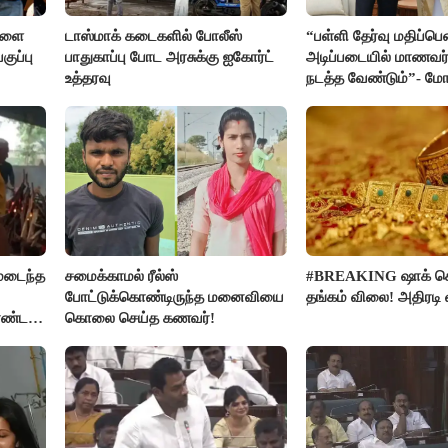
்களை
டாஸ்மாக் கடைகளில் போலீஸ்
“பள்ளி தேர்வு மதிப்ப
ுப்பு
பாதுகாப்பு போட அரசுக்கு ஐகோர்ட்
அடிப்படையில் மாணவர்
உத்தரவு
நடத்த வேண்டும்”- மோட
கடிதம்
மடைந்த
சமைக்காமல் ரீல்ஸ்
#BREAKING ஷாக் க
போட்டுக்கொண்டிருந்த மனைவியை
தங்கம் விலை! அதிரடி 
ொண்ட
கொலை செய்த கணவர்!