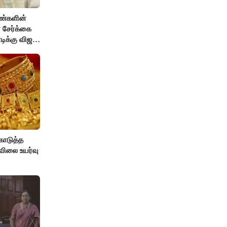
ெண்களின்
 சேர்க்கை
ிக்கு விஜய்
ொடுத்த
விலை உயர்வு