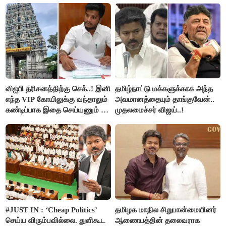
விஐபி தரிசனத்திற்கு செக்..! இனி
தமிழ்நாட்டு மக்களுக்காக அந்த
எந்த VIP கோயிலுக்கு வந்தாலும்
அவமானத்தையும் தாங்குவேன்..
கண்டிப்பாக இதை செய்யணும் -
முதலமைச்சர் விஜய்..!
அமைச்சர் ரமேஷ்..!
#JUST IN : ‘Cheap Politics’
தமிழக மாநில சிறுபான்மையினர்
செய்ய விரும்பவில்லை. துளிகூட
ஆணையத்தின் தலைவராக