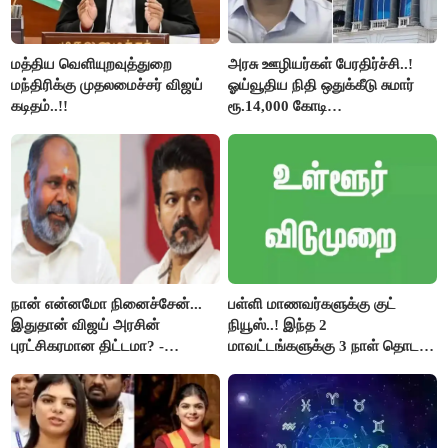
மத்திய வெளியுறவுத்துறை
அரசு ஊழியர்கள் பேரதிர்ச்சி..!
மந்திரிக்கு முதலமைச்சர் விஜய்
ஓய்வூதிய நிதி ஒதுக்கீடு சுமார்
கடிதம்..!!
ரூ.14,000 கோடி
குறைக்கப்பட்டுள்ளது..!
நான் என்னமோ நினைச்சேன்...
பள்ளி மாணவர்களுக்கு குட்
இதுதான் விஜய் அரசின்
நியூஸ்..! இந்த 2
புரட்சிகரமான திட்டமா? -
மாவட்டங்களுக்கு 3 நாள் தொடர்
ஆர்.பி.உதயகுமார்..!
விடுமுறை..!