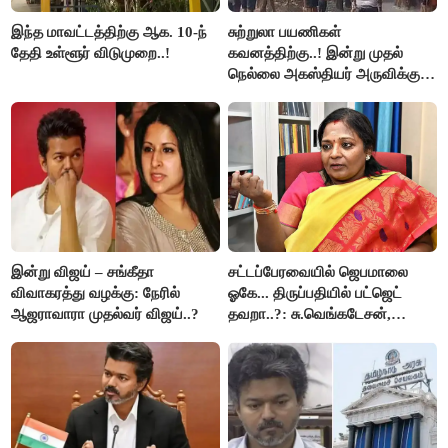
இந்த மாவட்டத்திற்கு ஆக. 10-ந்
சுற்றுலா பயணிகள்
தேதி உள்ளூர் விடுமுறை..!
கவனத்திற்கு..! இன்று முதல்
நெல்லை அகஸ்தியர் அருவிக்கு
செல்ல தடை..!
இன்று விஜய் – சங்கீதா
சட்டப்பேரவையில் ஜெபமாலை
விவாகரத்து வழக்கு: நேரில்
ஓகே... திருப்பதியில் பட்ஜெட்
ஆஜராவாரா முதல்வர் விஜய்..?
தவறா..?: சு.வெங்கடேசன்,
திருமாவளவனுக்கு தமிழிசை
கேள்வி..!