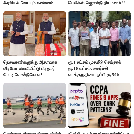
அரசியல் செய்யும் எண்ணம்
பெலிக்ஸ் ஜெரால்டு நியமனம்.!!
இல்லை - உதயநிதிக்கு முதல்வர்
விஜய் பதில்!
நெசவாளர்களுக்கு ஆதரவாக
ரூ.1 லட்சம் முதலீடு செய்தால்
வீடியோ வெளியிட்டு பிரதமர்
ரூ.10 லட்சம்: கவர்ச்சி
மோடி வேண்டுகோள்!
வாக்குறுதியை நம்பி ரூ.500
கோடியை இழந்த திருப்பூர்
மக்கள்!
சென்னை விமான நிலையத்தில்
'செப்டோ, புக்மைஷோ' உள்ளிட்ட 9