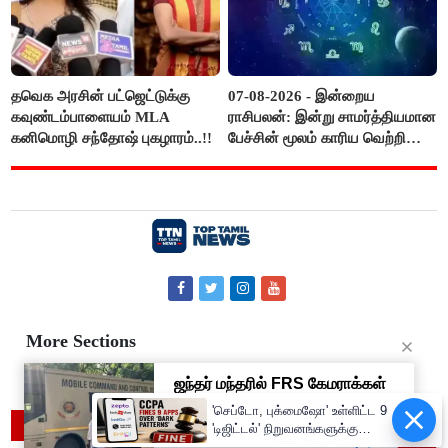
தவெக அரசின் பட்ஜெட்டுக்கு
07-08-2026 - இன்றைய
கவுண்டம்பாளையம் MLA
ராசிபலன்: இன்று சாமர்த்தியமான
கனிமொழி சந்தோஷ் புகழாரம்..!!
பேச்சின் மூலம் காரிய வெற்றி
உண்டாகும். அடுத்தவரை நம்பி
பொறுப்புகளை ஒப்படைப்பதில்
கவனம் தேவை..!
More Sections
Contact Us
About Us
Privacy Policy
'செப்டோ, புக்மைஷோ' உள்ளிட்ட 9
© 2019 Top Tamil News
'டிஜிட்டல்' நிறுவனங்களுக்கு
அபராதம்..!