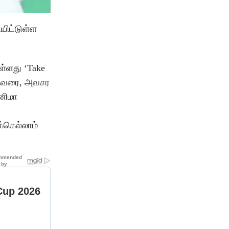
யிட்டுள்ள
்ளது ‘Take
ஒருவரை, அவசர
னிமா
்கெல்லாம்