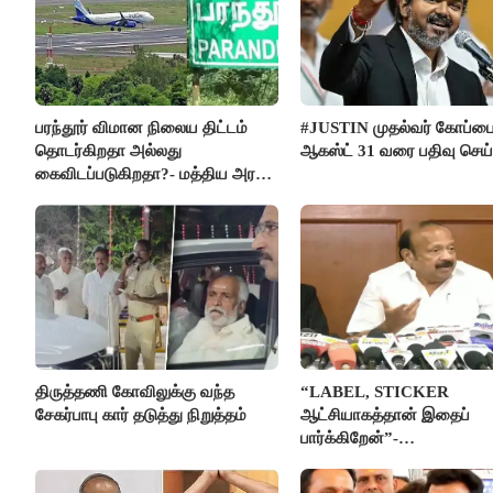
பரந்தூர் விமான நிலைய திட்டம்
#JUSTIN முதல்வர் கோப்ப
தொடர்கிறதா அல்லது
ஆகஸ்ட் 31 வரை பதிவு செய
கைவிடப்படுகிறதா?- மத்திய அரசு
விளக்கம்
திருத்தணி கோவிலுக்கு வந்த
“LABEL, STICKER
சேகர்பாபு கார் தடுத்து நிறுத்தம்
ஆட்சியாகத்தான் இதைப்
பார்க்கிறேன்”-
எம்.ஆர்.கே.பன்னீர்செல்வம்