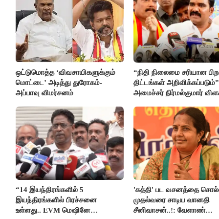
ஒட்டுமொத்த ‘விவசாயிகளுக்கும்
“நிதி நிலைமை சரியான பிறக
மொட்டை’ அடித்து துரோகம்-
திட்டங்கள் அறிவிக்கப்படும்”
அப்பாவு விமர்சனம்
அமைச்சர் நிர்மல்குமார் விள
“14 இயந்திரங்களில் 5
'கத்தி' பட வசனத்தை சொல்
இயந்திரங்களில் பிரச்சனை
முதல்வரை சாடிய வானதி
உள்ளது.. EVM மெஷினே
சீனிவாசன்..!: வேளாண்