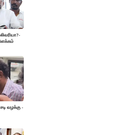
லிவரியா?-
ிளக்கம்
டி வழக்கு -