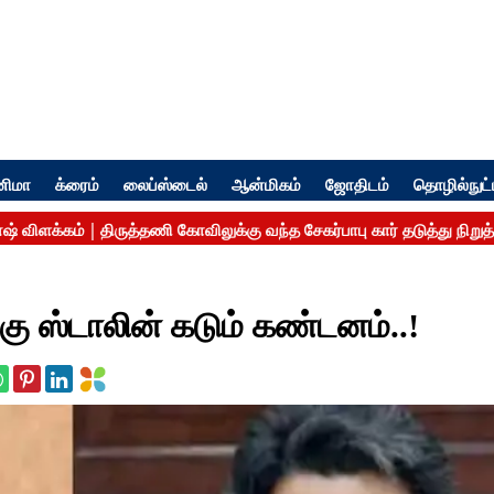
னிமா
க்ரைம்
லைப்ஸ்டைல்
ஆன்மிகம்
ஜோதிடம்
தொழில்நுட்
 ஸ்டாலின் கடும் கண்டனம்..!