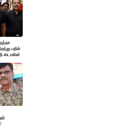
ருந்தா
ந்து பதில்
தி ஸ்டாலின்
தர்
!