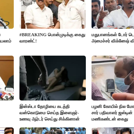
ை
#BREAKING பொன்முடிக்கு கைது
மதுபானங்கள் டோர் டெ
்யலாம்
வாரண்ட்!
அமைச்சர் விக்னேஷ் வ
இன்ஸ்டா தோழியை கடத்தி
பழனி கோயில் நில மோச
வன்கொடுமை செய்த இளைஞர்-
சார் பதிவாளர் ஜஸ்டின்
உணவு ஆர்டர் செய்து சிக்கினான்
மணிகண்டன் கைது