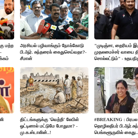
ு மற்ற
அரசியல் பழிவாங்கும் நோக்கோடு
"முடிஞ்சா, தைரியம் இ
-
பி.ஆர். சுந்தரைக் கைதுசெய்வதா?-
முதலமைச்சர் வாயை திற
க்கம்
சீமான்
சொல்லட்டும்" - உதயநி
லி
திட்டங்களுக்கு 'வெற்றி' லேபிள்
#BREAKING : பிரபல
ஒட்டினால் மட்டுமே போதுமா? -
தொழிலதிபர் பி.ஆர்.சுந்
மு.க.ஸ்டாலின்..!
பெங்களூருவில் கைது..