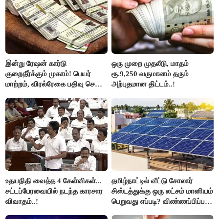
இன்று ரேஷன் கார்டு
ஒரு முறை முதலீடு, மாதம்
குறைதீர்க்கும் முகாம்! பெயர்
ரூ.9,250 வருமானம் தரும்
மாற்றம், விரல்ரேகை பதிவு செய்ய
அற்புதமான திட்டம்..!
அரிய வாய்ப்பு!
உதயநிதி வைத்த 4 கேள்விகள்...
தமிழ்நாட்டில் வீட்டு சோலார்
சட்டப்பேரவையில் நடந்த காரசார
சிஸ்டத்துக்கு ஒரு லட்சம் மானியம்
விவாதம்..!
பெறுவது எப்படி? விண்ணப்பிப்பது
எப்படி?