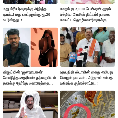
மது பிரியர்களுக்கு அடுத்த
மாதம் ரூ.3,000 பென்ஷன் தரும்
ஷாக்..! மது பாட்டிலுக்கு ரூ.20
மத்திய அரசின் திட்டம்! நாகை
உயர்கிறது..!
மாவட்ட தொழிலாளர்களுக்கு
ஆட்சியர் வெளியிட்ட சூப்பர்
செய்தி!
விஜய்யின் 'ஜனநாயகன்'
உதயநிதி ஸ்டாலின் கைது என்பது
கொடுத்த தைரியம்: தந்தையிடம்
வெறும் நாடகம் - அர்ஜுன் சம்பத்
தனக்கு நேர்ந்த கொடூரத்தை
பகிரங்க குற்றச்சாட்டு..!
கூறிய சிறுமி!