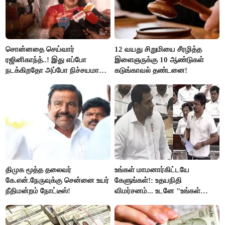
சொன்னதை செய்வார்
12 வயது சிறுமியை சீரழித்த
ரஜினிகாந்த்..! இது எப்போ
இளைஞருக்கு 10 ஆண்டுகள்
நடக்கிறதோ அப்போ நிச்சயமாக
கடுங்காவல் தண்டனை!
ரஜினி ₹1 கோடி தருவார் - லதா
ரஜினிகாந்த்..!
திமுக மூத்த தலைவர்
உங்கள் மாமனார்கிட்டயே
கே.என்.நேருவுக்கு சென்னை உயர்
கேளுங்கள்!: உதயநிதி
நீதிமன்றம் நோட்டீஸ்!
விமர்சனம்... உடனே "உங்கள்
அப்பாவிடம் கேளுங்கள்" என
ஆதவ் அர்ஜுனா பதிலடி!