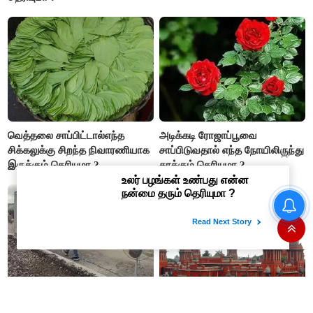
வெத்தலை சாப்பிட்டால்எந்த
அடிக்கடி ரோஜாப்பூவை
சிக்கலுக்கு சிறந்த நிவாரணியாக
சாப்பிடுவதால் எந்த நோயிலிருந்து
இருக்கும் தெரியுமா ?
காக்கும் தெரியுமா ?
உதயநிதி ஸ்டாலின் கைது என்பது
வெறும் நாடகம் - அர்ஜுன் சம்பத்
பகிரங்க குற்றச்சாட்டு..!
இப்படிலாமா யோசிப்பாங்க! டேபிள்
சென்னை உயர்நீதிமன்றத்திற்கு