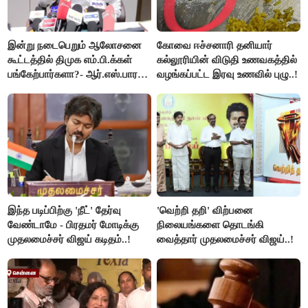
இன்று நடைபெறும் ஆலோசனை
கோவை ஈச்சனாரி தனியார்
கூட்டத்தில் திமுக எம்.பி.க்கள்
கல்லூரியின் விடுதி உணவகத்தில்
பங்கேற்பார்களா?- ஆர்.எஸ்.பாரதி
வழங்கப்பட்ட இரவு உணவில் புழு..!
விளக்கம்..!
இந்த படிப்பிற்கு 'நீட்' தேர்வு
'வெற்றி தறி' விற்பனை
வேண்டாமே - பிரதமர் மோடிக்கு
நிலையங்களை தொடங்கி
முதலமைச்சர் விஜய் கடிதம்..!
வைத்தார் முதலமைச்சர் விஜய்..!