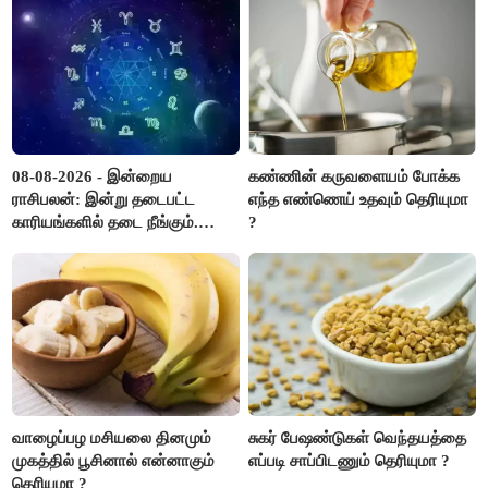
08-08-2026 - இன்றைய
கண்ணின் கருவளையம் போக்க
ராசிபலன்: இன்று தடைபட்ட
எந்த எண்ணெய் உதவும் தெரியுமா
காரியங்களில் தடை நீங்கும்.
?
பணவரத்து எதிர்பார்த்தபடி
இருக்கும். ஆன்மீக எண்ணம்
அதிகரிக்கும்..!
வாழைப்பழ மசியலை தினமும்
சுகர் பேஷண்டுகள் வெந்தயத்தை
முகத்தில் பூசினால் என்னாகும்
எப்படி சாப்பிடணும் தெரியுமா ?
தெரியுமா ?