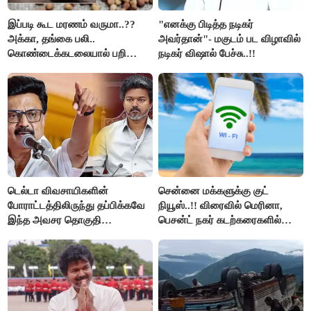
இப்படி கூட மரணம் வருமா..??
"எனக்கு பிடித்த நடிகர்
அக்கா, தங்கை பலி..
அவர்தான்"- மகுடம் பட விழாவில்
கொண்டைக்கடலையால் பறிபோன
நடிகர் விஷால் பேச்சு..!!
உயிர்கள்..!!
டெல்டா விவசாயிகளின்
சென்னை மக்களுக்கு குட்
போராட்டத்திலிருந்து தப்பிக்கவே
நியூஸ்..!! விரைவில் மெரினா,
இந்த அவசர தொகுதி
பெசன்ட் நகர் கடற்கரைகளில்
மறுவரையறை நாடகத்தை
இலவச Wi-Fi வசதி..!!
அரங்கேற்றுகிறார் முதலமைச்சர் -
திமுக ஐடி விங்..!!