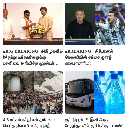
#BIG BREAKING: அதிமுகவில்
#BREAKING : லியோனல்
இருந்து வந்தவர்களுக்கு
மெஸ்ஸியின் தந்தை ஜார்ஜ்
பதவியை அறிவித்த முதல்வர்
காலமானார்..!!
விஜய்..!!
4.5 லட்சம் பக்தர்கள் தரிசனம்
குட் நியூஸ்..!! இனி அரசு
செய்த நிலையில் அமர்நாத்
பேருந்துகளில் ரூ.10-க்கு ‘பயணி’