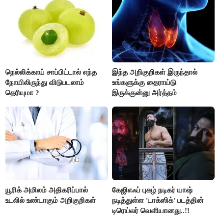
நெல்லிக்காய் சாப்பிட்டால் எந்த
இந்த அறிகுறிகள் இருந்தால்
நோயிலிருந்து விடுபடலாம்
உங்களுக்கு தைராய்டு
தெரியுமா ?
இருக்குன்னு அர்த்தம்
யூரிக் அமிலம் அதிகரிப்பால்
கேஜிஎஃப் புகழ் நடிகர் யாஷ்
உடலில் உண்டாகும் அறிகுறிகள்
நடித்துள்ள 'டாக்‌ஸிக்' படத்தின்
டிரெய்லர் வெளியானது..!!