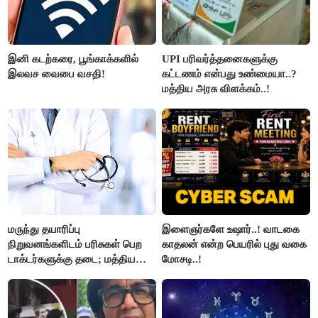
இனி கடற்கரை, பூங்காக்களில்
UPI பரிவர்த்தனைகளுக்கு
இலவச வைபை வசதி!
கட்டணம் என்பது உண்மையா..?
மத்திய அரசு விளக்கம்..!
மருந்து தயாரிப்பு
இளைஞர்களே உஷார்..! வாடகை
நிறுவனங்களிடம் பரிசுகள் பெற
காதலன் என்ற பெயரில் புது வகை
டாக்டர்களுக்கு தடை; மத்திய
மோசடி..!
அரசு உத்தரவு..!