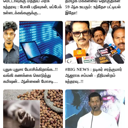
மெட்டாவுக்கு மத்திய அரசு
தமிழக மக்களவை தொகுதிகள்
உத்தரவு : போலி பதிவுகள், டீப்பேக்
59 ஆக உயரும்: உத்தேச பட்டியல்
உள்ளடக்கங்களுக்கு...
இதோ!
புதுசு புதுசா யோசிக்கிறாங்க..!!
#BIG NEWS : நடிகர் சரத்குமார்
வங்கி கணக்கை கொடுத்து
ஆஜராக சம்மன் - நீதிமன்றம்
கமிஷன்.. ஆன்லைன் மோசடி
உத்தரவு..!!
கும்பலுக்கு உதவிய வாலிபர்
கைது..!!