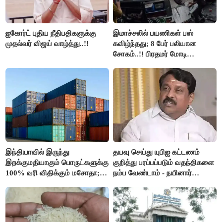
ஐகோர்ட் புதிய நீதிபதிகளுக்கு
இமாச்சலில் பயணிகள் பஸ்
முதல்வர் விஜய் வாழ்த்து..!!
கவிழ்ந்தது; 8 பேர் பலியான
சோகம்..!! பிரதமர் மோடி
இரங்கல்..!!
இந்தியாவில் இருந்து
தயவு செய்து யுபிஐ கட்டணம்
இறக்குமதியாகும் பொருட்களுக்கு
குறித்து பரப்பப்படும் வதந்திகளை
100% வரி விதிக்கும் மசோதா;
நம்ப வேண்டாம் - நயினார்
அமெரிக்கா நிறைவேற்றம்..!!
நாகேந்திரன்..!!