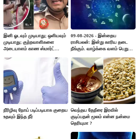
இனி ஓடவும் முடியாது; ஒளியவும்
09-08-2026 - இன்றைய
முடியாது; குற்றவாளிகளை
ராசிபலன்: இன்று காரிய தடை
அடையாளம் காண ஸ்மார்ட்
நீங்கும். வாழ்க்கை வளம் பெறும்.
கண்ணாடிகளை பயன்படுத்த
எதிரில் இருப்பவர்களை
போலீசார் முடிவு..!
எடைபோடுவது நல்லது..!
நீரிழிவு நோய் படிப்படியாக குறைய
வெந்தய தேநீரை இரவில்
உதவும் இந்த நீர்
குடிப்பதன் மூலம் என்ன நன்மை
தெரியுமா ?