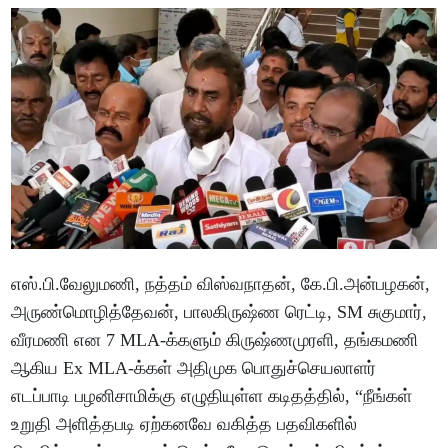
எஸ்.பி.வேலுமணி, நத்தம் விஸ்வநாதன், கே.பி.அன்பழகன்,
அருண்மொழித்தேவன், பாலகிருஷ்ண ரெட்டி, SM சுகுமார்,
வீரமணி என 7 MLA-க்களும் கிருஷ்ணமுரளி, தங்கமணி
ஆகிய Ex MLA-க்கள் அதிமுக பொதுச்செயலாளர்
எடப்பாடி பழனிசாமிக்கு எழுதியுள்ள கடிதத்தில், “நீங்கள்
உறுதி அளித்தபடி ஏற்கனவே வகித்த பதவிகளில்