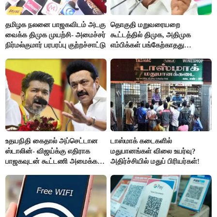
தமிழக நலனை பாஜகவிடம் அடகு
தொகுதி மறுவரையறை
வைக்க திமுக முயற்சி- அமைச்சர்
கூட்டத்தில் திமுக, அதிமுக
நிர்மல்குமார் பரபரப்பு குற்றச்சாட்டு
எம்பிக்கள் பங்கேற்காதது
வருத்தமளிக்கிறது- ப.சிதம்பரம்
உதயநிதி கைதால் அப்செட்டான
டாஸ்மாக் கடைகளில்
ஸ்டாலின்- விஜய்க்கு எதிராக
மதுபானங்கள் விலை உயர்வு?
பாஜகவுடன் கூட்டணி அமைக்க
அதிர்ச்சியில் மதுப் பிரியர்கள்!
திட்டம்