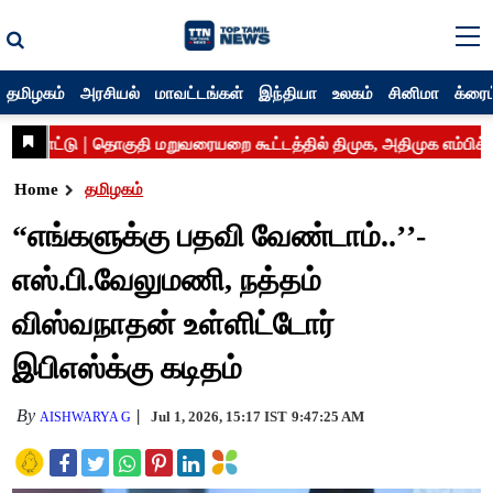
தமிழகம்
அரசியல்
மாவட்டங்கள்
இந்தியா
உலகம்
சினிமா
க்ரைம
Home
தமிழகம்
“எங்களுக்கு பதவி வேண்டாம்..’’-
எஸ்.பி.வேலுமணி, நத்தம்
விஸ்வநாதன் உள்ளிட்டோர்
இபிஎஸ்க்கு கடிதம்
By
Jul 1, 2026, 15:17 IST
9:47:25 AM
AISHWARYA G