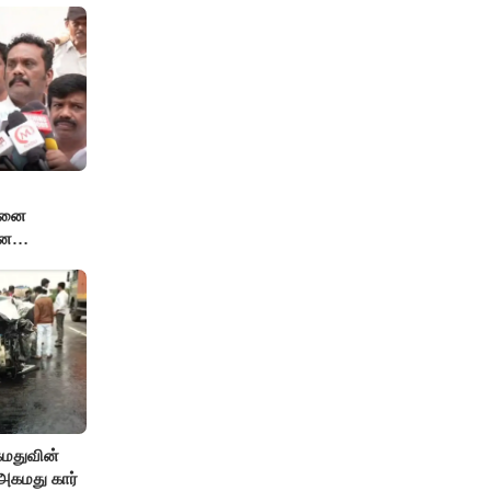
்சனை
னே
 என்.ஆர்.
கமதுவின்
கமது கார்