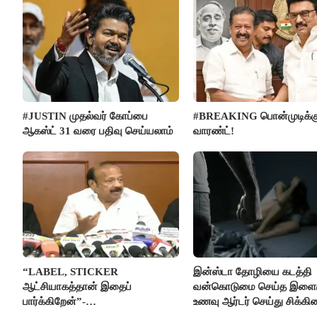
#JUSTIN முதல்வர் கோப்பை
#BREAKING பொன்முடிக்க
ஆகஸ்ட் 31 வரை பதிவு செய்யலாம்
வாரண்ட்!
“LABEL, STICKER
இன்ஸ்டா தோழியை கடத்தி
ஆட்சியாகத்தான் இதைப்
வன்கொடுமை செய்த இளைஞ
பார்க்கிறேன்”-
உணவு ஆர்டர் செய்து சிக்கி
எம்.ஆர்.கே.பன்னீர்செல்வம்