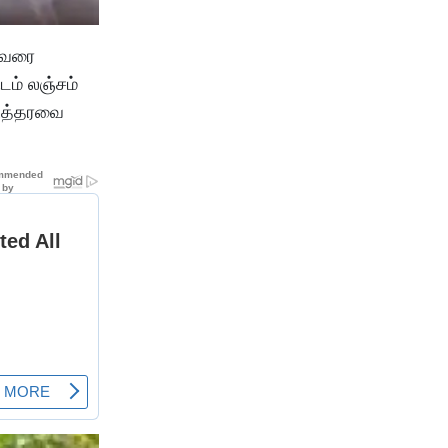
 அவரை
டம் லஞ்சம்
 உத்தரவை