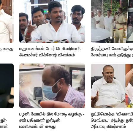
ு கைது
மதுபானங்கள் டோர் டெலிவரியா?-
திருத்தணி கோவிலுக்க
அமைச்சர் விக்னேஷ் விளக்கம்
சேகர்பாபு கார் தடுத்து 
பழனி கோயில் நில மோசடி வழக்கு -
ஒட்டுமொத்த ‘விவசாயி
ர்-
சார் பதிவாளர் ஜஸ்டின்
மொட்டை’ அடித்து துர
னான்
மணிகண்டன் கைது
அப்பாவு விமர்சனம்