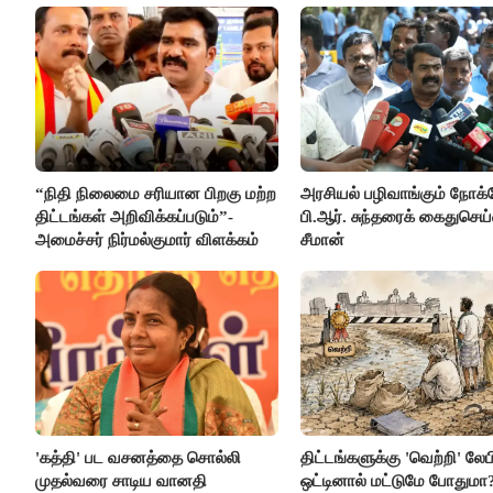
“நிதி நிலைமை சரியான பிறகு மற்ற
அரசியல் பழிவாங்கும் நோக
திட்டங்கள் அறிவிக்கப்படும்”-
பி.ஆர். சுந்தரைக் கைதுசெய
அமைச்சர் நிர்மல்குமார் விளக்கம்
சீமான்
'கத்தி' பட வசனத்தை சொல்லி
திட்டங்களுக்கு 'வெற்றி' லேப
முதல்வரை சாடிய வானதி
ஒட்டினால் மட்டுமே போதுமா?