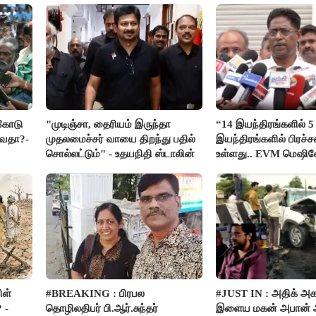
்கோடு
"முடிஞ்சா, தைரியம் இருந்தா
“14 இயந்திரங்களில் 5
்வதா?-
முதலமைச்சர் வாயை திறந்து பதில்
இயந்திரங்களில் பிரச
சொல்லட்டும்" - உதயநிதி ஸ்டாலின்
உள்ளது.. EVM மெஷி
பிரச்சனையா இருக்கு”-
இளங்கோ
ிள்
#BREAKING : பிரபல
#JUST IN : அதிக் அ
 -
தொழிலதிபர் பி.ஆர்.சுந்தர்
இளைய மகன் அபான் அ