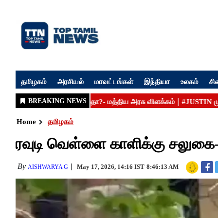
தமிழகம்
அரசியல்
மாவட்டங்கள்
இந்தியா
உலகம்
சி
Home
தமிழகம்
ரவுடி வெள்ளை காளிக்கு சலுகை-
By
May 17, 2026, 14:16 IST
8:46:13 AM
AISHWARYA G