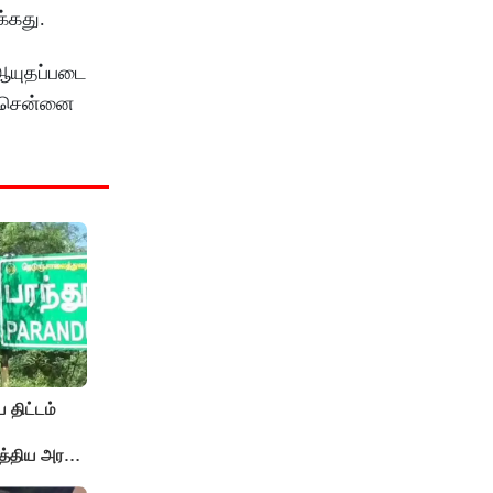
க்கது.
 ஆயுதப்படை
து சென்னை
 திட்டம்
த்திய அரசு