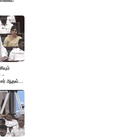
ாங்கிய
ியும்
 –
்சர் ஆதவ்
ு!