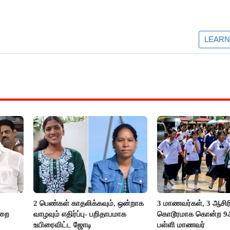
2 பெண்கள் காதலிக்கவும், ஒன்றாக
3 மாணவர்கள், 3 ஆசி
ுறை
வாழவும் எதிர்ப்பு- பறிதாபமாக
கொடூரமாக கொன்ற 9ஆம
உயிரைவிட்ட ஜோடி
பள்ளி மாணவர்