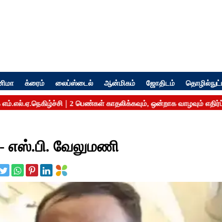
னிமா
க்ரைம்
லைப்ஸ்டைல்
ஆன்மிகம்
ஜோதிடம்
தொழில்நுட்
 எஸ்.பி. வேலுமணி