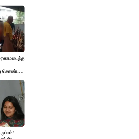
் மரணமடைந்த
்து கொண்ட
ுப்பம்!