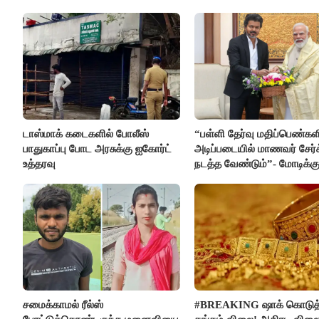
எம்.எல்.ஏ.நெகிழ்ச்சி
டாஸ்மாக் கடைகளில் போலீஸ்
“பள்ளி தேர்வு மதிப்பெண்கள
பாதுகாப்பு போட அரசுக்கு ஐகோர்ட்
அடிப்படையில் மாணவர் சேர்
உத்தரவு
நடத்த வேண்டும்”- மோடிக்கு
கடிதம்
சமைக்காமல் ரீல்ஸ்
#BREAKING ஷாக் கொடுத