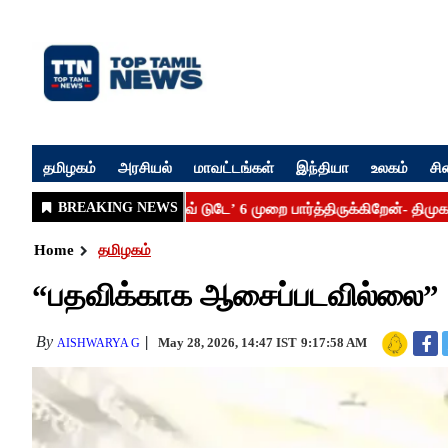
தமிழகம்
அரசியல்
மாவட்டங்கள்
இந்தியா
உலகம்
சி
Home
தமிழகம்
“பதவிக்காக ஆசைப்படவில்லை” -
By
May 28, 2026, 14:47 IST
9:17:58 AM
AISHWARYA G