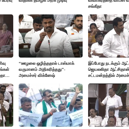
 உயர்வு
விதிக்க தமிழக அரசு முடிவு
விவாகரத்தை வாபஸ் வ
சங்கீதா
ிவு
“ஊழலை ஒழித்ததால் டாஸ்மாக்
இப்போது நடக்கும் ஆட்ச
ங்கள்
வருமானம் அதிகரித்தது”-
ஜெயலலிதா ஆட்சிதான்
லதா
அமைச்சர் விக்னேஷ்
சட்டமன்றத்தில் அமைச
அர்ஜுனா அதிரடி பேச்ச