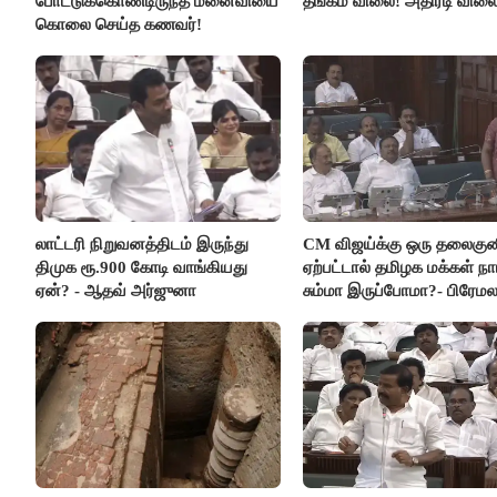
போட்டுக்கொண்டிருந்த மனைவியை
தங்கம் விலை! அதிரடி விலை
கொலை செய்த கணவர்!
லாட்டரி நிறுவனத்திடம் இருந்து
CM விஜய்க்கு ஒரு தலைகுன
திமுக ரூ.900 கோடி வாங்கியது
ஏற்பட்டால் தமிழக மக்கள் நா
ஏன்? - ஆதவ் அர்ஜுனா
சும்மா இருப்போமா?- பிரேம
விஜயகாந்த்