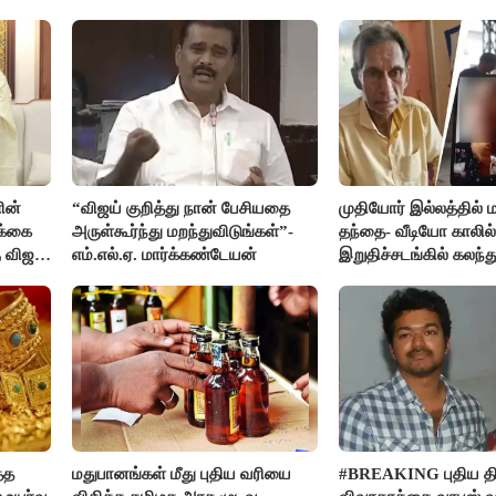
ின்
“விஜய் குறித்து நான் பேசியதை
முதியோர் இல்லத்தில
க்கை
அருள்கூர்ந்து மறந்துவிடுங்கள்”-
தந்தை- வீடியோ காலில்
 விஜய்
எம்.எல்.ஏ. மார்க்கண்டேயன்
இறுதிச்சடங்கில் கலந
மகள்கள்
்த
மதுபானங்கள் மீது புதிய வரியை
#BREAKING புதிய திர