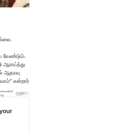
ல்லை.
ய வேண்டும்.
ி ஆராய்ந்து
ில் ஆதரவு
ோம்” என்றார்