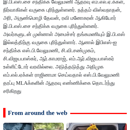
இ.பி.எஸ்.சை சந்திக்க வேலுமணி ஆதரவு எம்.எல்.ஏ.க்கள்,
நிர்வாகிகள் வருகை புரிந்துள்ளனர். நத்தம் விஸ்வநாதன்,
அரி, அருண்மொழி தேவன், ரவி மனோகரன் ஆகியோர்
இ.பி.எஸ்.சை சந்திக்க வருகை புரிந்துள்ளனர்.
அவர்களுடன் முன்னாள் அமைச்சர் தங்கமணியும் இ.பி.எஸ்
இல்லத்திற்கு வருகை புரிந்துள்ளார். ஆனால் இபிஎஸ்-ஐ
சந்திக்க எஸ்.பி.வேலுமணி, சி.வி.சண்முகம்,
சி.விஜயபாஸ்கர், ஆர்.காமராஜ், எம்.ஆர்.விஜயபாஸ்கர்
உள்ளிட்டோர் வரவில்லை. அடுத்தடுத்து அதிமுக
எம்.எல்.ஏக்கள் ராஜினாமா செய்வதால் எஸ்.பி.வேலுமணி
தரப்பு MLAக்களின் ஆதரவு எண்ணிக்கை தொடர்ந்து
சரிகிறது
From around the web