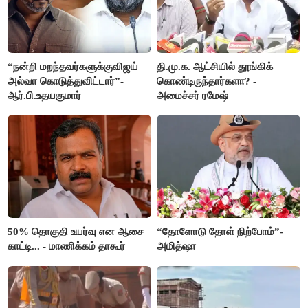
“நன்றி மறந்தவர்களுக்குவிஜய்
தி.மு.க. ஆட்சியில் தூங்கிக்
அல்வா கொடுத்துவிட்டார்”-
கொண்டிருந்தார்களா? -
ஆர்.பி.உதயகுமார்
அமைச்சர் ரமேஷ்
50% தொகுதி உயர்வு என ஆசை
“தோளோடு தோள் நிற்போம்”-
காட்டி... - மாணிக்கம் தாகூர்
அமித்ஷா