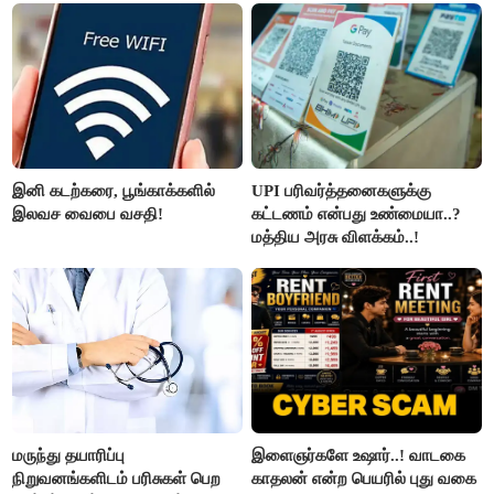
இனி கடற்கரை, பூங்காக்களில்
UPI பரிவர்த்தனைகளுக்கு
இலவச வைபை வசதி!
கட்டணம் என்பது உண்மையா..?
மத்திய அரசு விளக்கம்..!
மருந்து தயாரிப்பு
இளைஞர்களே உஷார்..! வாடகை
நிறுவனங்களிடம் பரிசுகள் பெற
காதலன் என்ற பெயரில் புது வகை