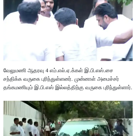
வேலுமணி ஆதரவு 4 எம்.எல்.ஏ.க்கள் இ.பி.எஸ்.சை
சந்திக்க வருகை புரிந்துள்ளனர். முன்னாள் அமைச்சர்
தங்கமணியும் இ.பி.எஸ் இல்லத்திற்கு வருகை புரிந்துள்ளார்.