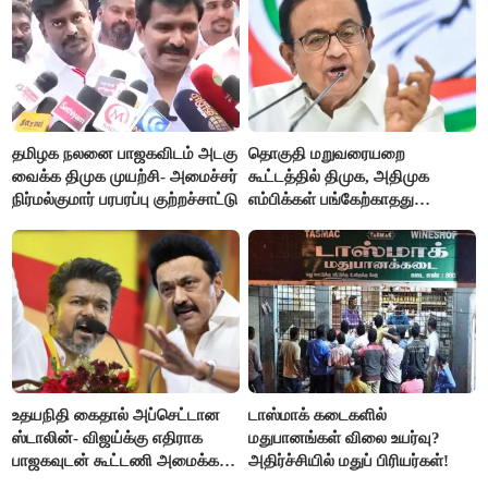
தமிழக நலனை பாஜகவிடம் அடகு
தொகுதி மறுவரையறை
வைக்க திமுக முயற்சி- அமைச்சர்
கூட்டத்தில் திமுக, அதிமுக
நிர்மல்குமார் பரபரப்பு குற்றச்சாட்டு
எம்பிக்கள் பங்கேற்காதது
வருத்தமளிக்கிறது- ப.சிதம்பரம்
உதயநிதி கைதால் அப்செட்டான
டாஸ்மாக் கடைகளில்
ஸ்டாலின்- விஜய்க்கு எதிராக
மதுபானங்கள் விலை உயர்வு?
பாஜகவுடன் கூட்டணி அமைக்க
அதிர்ச்சியில் மதுப் பிரியர்கள்!
திட்டம்