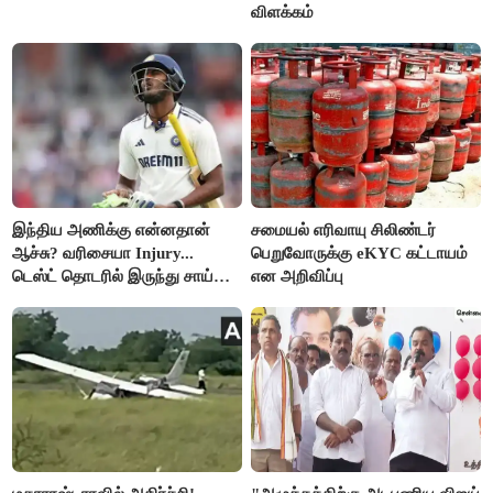
விளக்கம்
இந்திய அணிக்கு என்னதான்
சமையல் எரிவாயு சிலிண்டர்
ஆச்சு? வரிசையா Injury...
பெறுவோருக்கு eKYC கட்டாயம்
டெஸ்ட் தொடரில் இருந்து சாய்
என அறிவிப்பு
சுதர்சனும் விலகல்