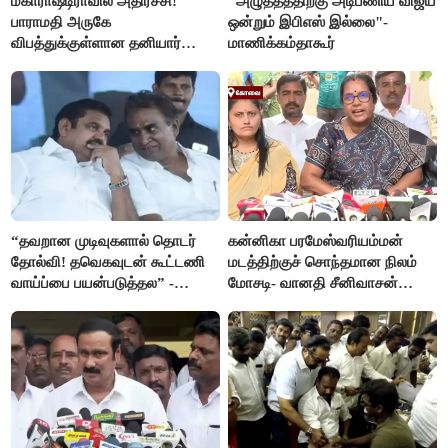
மகாராஷ்டிராவில் அதிர்ச்சி!
"அழுத்தத்திற்கு அடிபணிய விஜய்
பாராமதி அருகே
ஒன்றும் இபிஎஸ் இல்லை"-
விபத்துக்குள்ளான தனியார்
மாணிக்கம்தாகூர்
பயிற்சி விமானம்
“தவறான முடிவுகளால் தொடர்
கன்னிகா பரமேஸ்வரியம்மன்
தோல்வி! தவெகவுடன் கூட்டணி
மடத்திற்குச் சொந்தமான நிலம்
வாய்ப்பை பயன்படுத்தல” -
மோசடி- வானதி சீனிவாசன்
இபிஎஸ் மீது சரமாரி குற்றச்சாட்டு
கண்டனம்