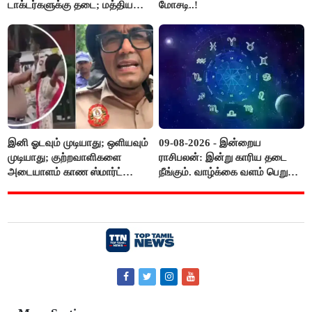
டாக்டர்களுக்கு தடை; மத்திய
மோசடி..!
அரசு உத்தரவு..!
இனி ஓடவும் முடியாது; ஒளியவும்
09-08-2026 - இன்றைய
முடியாது; குற்றவாளிகளை
ராசிபலன்: இன்று காரிய தடை
அடையாளம் காண ஸ்மார்ட்
நீங்கும். வாழ்க்கை வளம் பெறும்.
கண்ணாடிகளை பயன்படுத்த
எதிரில் இருப்பவர்களை
போலீசார் முடிவு..!
எடைபோடுவது நல்லது..!