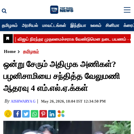
தமிழகம்
அரசியல்
மாவட்டங்கள்
இந்தியா
உலகம்
சினிமா
க்ரைம
Home
தமிழகம்
ஒன்று சேரும் அதிமுக அணிகள்?
பழனிசாமியை சந்தித்த வேலுமணி
ஆதரவு 4 எம்.எல்.ஏ.க்கள்
By
May 26, 2026, 18:04 IST
12:34:50 PM
AISHWARYA G