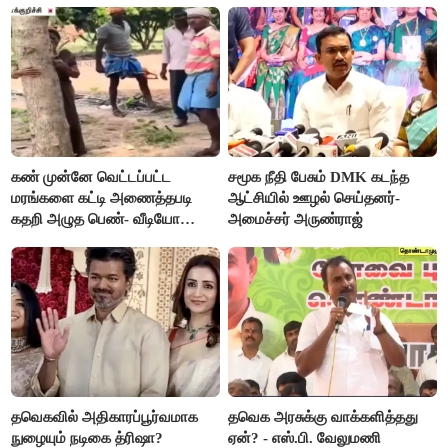
கண் முன்னே வெட்டப்பட்ட
சமூக நீதி பேசும் DMK கடந்த
மரங்களை கட்டி அணைத்தபடி
ஆட்சியில் ஊழல் செய்தனர்-
கதறி அழுத பெண்- வீடியோ
அமைச்சர் அருண்ராஜ்
வைரல்
தவெகவில் அதிகாரப்பூர்வமாக
தவெக அரசுக்கு வாக்களித்தது
நுழையும் நடிகை த்ரிஷா?
ஏன்? - எஸ்.பி. வேலுமணி