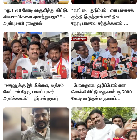
"ரூ.1500 கோடி வசூலித்து விட்டு,
“நாட்டை குடும்பம்” என பச்சைக்
விவசாயிகளை ஏமாற்றுவதா?'' -
குத்தி இருந்தால் எளிதில்
அன்புமணி ராமதாஸ்
நேரடியாகவே சந்திக்கலாம்-
சரத்குமார்
"ஊழலுக்கு இடமில்லை, லஞ்சம்
"போதையை ஒழிப்போம் என
கேட்டால் நேரடியாகப் புகார்
சொல்லிவிட்டு மதுவால் ரூ.5000
அளிக்கலாம்" - நிர்மல் குமார்
கோடி கூடுதல் வருவாய்
கிடைக்கும்னு சொல்றாங்க”-
மார்க்கண்டேயன்