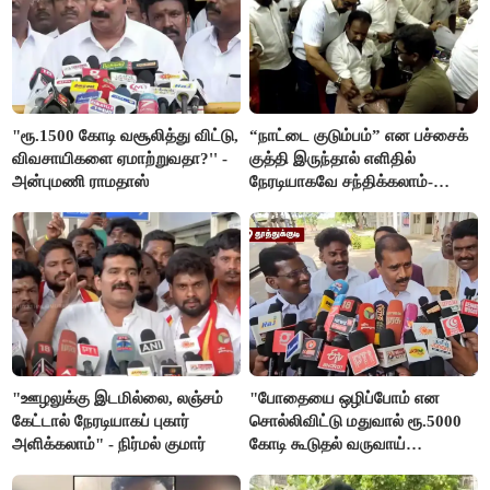
"ரூ.1500 கோடி வசூலித்து விட்டு,
“நாட்டை குடும்பம்” என பச்சைக்
விவசாயிகளை ஏமாற்றுவதா?'' -
குத்தி இருந்தால் எளிதில்
அன்புமணி ராமதாஸ்
நேரடியாகவே சந்திக்கலாம்-
சரத்குமார்
"ஊழலுக்கு இடமில்லை, லஞ்சம்
"போதையை ஒழிப்போம் என
கேட்டால் நேரடியாகப் புகார்
சொல்லிவிட்டு மதுவால் ரூ.5000
அளிக்கலாம்" - நிர்மல் குமார்
கோடி கூடுதல் வருவாய்
கிடைக்கும்னு சொல்றாங்க”-
மார்க்கண்டேயன்