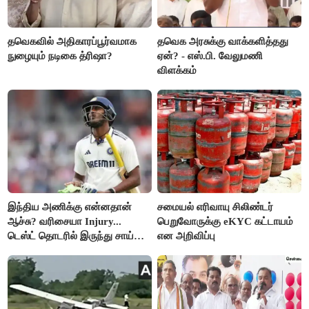
தவெகவில் அதிகாரப்பூர்வமாக
தவெக அரசுக்கு வாக்களித்தது
நுழையும் நடிகை த்ரிஷா?
ஏன்? - எஸ்.பி. வேலுமணி
விளக்கம்
இந்திய அணிக்கு என்னதான்
சமையல் எரிவாயு சிலிண்டர்
ஆச்சு? வரிசையா Injury...
பெறுவோருக்கு eKYC கட்டாயம்
டெஸ்ட் தொடரில் இருந்து சாய்
என அறிவிப்பு
சுதர்சனும் விலகல்