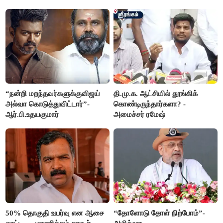
“நன்றி மறந்தவர்களுக்குவிஜய்
தி.மு.க. ஆட்சியில் தூங்கிக்
அல்வா கொடுத்துவிட்டார்”-
கொண்டிருந்தார்களா? -
ஆர்.பி.உதயகுமார்
அமைச்சர் ரமேஷ்
50% தொகுதி உயர்வு என ஆசை
“தோளோடு தோள் நிற்போம்”-