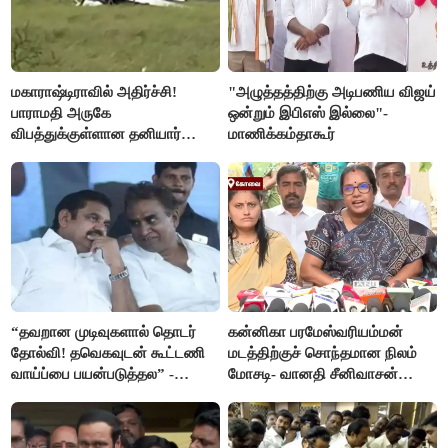
மகாராஷ்டிராவில் அதிர்ச்சி!
"அழுத்தத்திற்கு அடிபணிய விஜய்
பாராமதி அருகே
ஒன்றும் இபிஎஸ் இல்லை"-
விபத்துக்குள்ளான தனியார்
மாணிக்கம்தாகூர்
பயிற்சி விமானம்
“தவறான முடிவுகளால் தொடர்
கன்னிகா பரமேஸ்வரியம்மன்
தோல்வி! தவெகவுடன் கூட்டணி
மடத்திற்குச் சொந்தமான நிலம்
வாய்ப்பை பயன்படுத்தல” -
மோசடி- வானதி சீனிவாசன்
இபிஎஸ் மீது சரமாரி குற்றச்சாட்டு
கண்டனம்