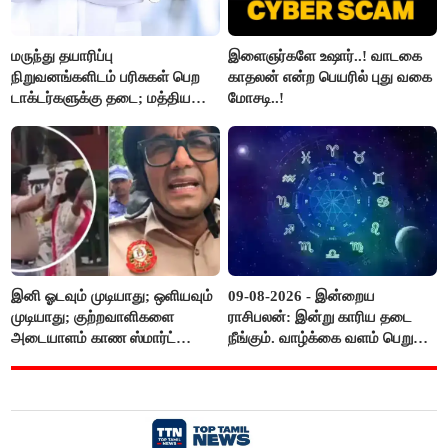
மருந்து தயாரிப்பு
இளைஞர்களே உஷார்..! வாடகை
நிறுவனங்களிடம் பரிசுகள் பெற
காதலன் என்ற பெயரில் புது வகை
டாக்டர்களுக்கு தடை; மத்திய
மோசடி..!
அரசு உத்தரவு..!
இனி ஓடவும் முடியாது; ஒளியவும்
09-08-2026 - இன்றைய
முடியாது; குற்றவாளிகளை
ராசிபலன்: இன்று காரிய தடை
அடையாளம் காண ஸ்மார்ட்
நீங்கும். வாழ்க்கை வளம் பெறும்.
கண்ணாடிகளை பயன்படுத்த
எதிரில் இருப்பவர்களை
போலீசார் முடிவு..!
எடைபோடுவது நல்லது..!