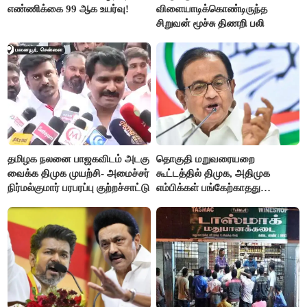
எண்ணிக்கை 99 ஆக உயர்வு!
விளையாடிக்கொண்டிருந்த
சிறுவன் மூச்சு திணறி பலி
தமிழக நலனை பாஜகவிடம் அடகு
தொகுதி மறுவரையறை
வைக்க திமுக முயற்சி- அமைச்சர்
கூட்டத்தில் திமுக, அதிமுக
நிர்மல்குமார் பரபரப்பு குற்றச்சாட்டு
எம்பிக்கள் பங்கேற்காதது
வருத்தமளிக்கிறது- ப.சிதம்பரம்