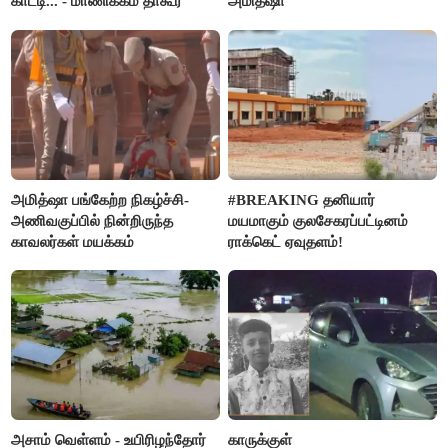
காட்டி... - மாணிக்கம் தாகூர்
அமித்ஷா
அமித்ஷா பங்கேற்ற நிகழ்ச்சி-
#BREAKING தனியார்
அணிவகுப்பில் நின்றிருந்த
மயமாகும் குலசேகரப்பட்டினம்
காவலர்கள் மயக்கம்
ராக்கெட் ஏவுதளம்!
அசாம் வெள்ளம் - உயிரிழந்தோர்
காருக்குள்