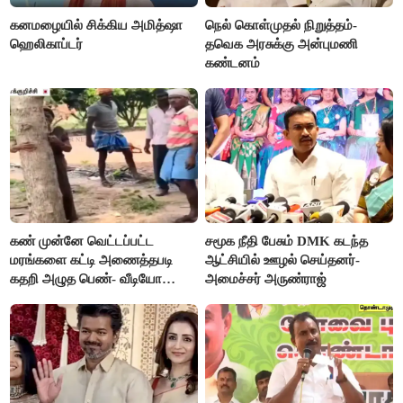
கனமழையில் சிக்கிய அமித்ஷா
நெல் கொள்முதல் நிறுத்தம்-
ஹெலிகாப்டர்
தவெக அரசுக்கு அன்புமணி
கண்டனம்
கண் முன்னே வெட்டப்பட்ட
சமூக நீதி பேசும் DMK கடந்த
மரங்களை கட்டி அணைத்தபடி
ஆட்சியில் ஊழல் செய்தனர்-
கதறி அழுத பெண்- வீடியோ
அமைச்சர் அருண்ராஜ்
வைரல்