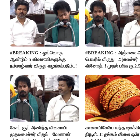
#BREAKING : ஒவ்வொரு
#BREAKING : அஞ்சலை அ
ஆண்டும் 5 விவசாயிகளுக்கு
பெயரில் விருது - அமைச்சர்
நம்மாழ்வார் விருது வழங்கப்படும்..!
வினோத்..! முதல் பரிசு ரூ.2.
லட்சம் வழங்கப்படும்..!
கோட் சூட் அணிந்த விவசாயி
காலையிலேயே வந்த ஷாக்கி
முதலமைச்சர் விஜய் - வேளாண்
நியூஸ்..!! தங்கம் விலை ஒரே