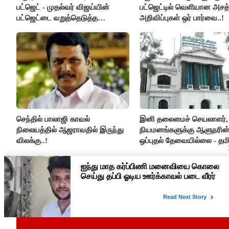
பட்ஜெட் - முதல்வர் விஜய்யின்
பட்ஜெட்டில் வெளியான அச
பட்ஜெட்டை வறுத்தெடுத்த
அறிவிப்புகள் ஒர் பார்வை..!
மு.க.ஸ்டாலின், இபிஎஸ்..!
செந்தில் பாலாஜி காவல்
இனி தலைமைச் செயலாளர், ட
நிலையத்தில் ஆஜராவதில் இருந்து
நியமனங்களுக்கு ஆளுநரின
விலக்கு..!
ஒப்புதல் தேவையில்லை - தமி
அரசு அதிரடி..!