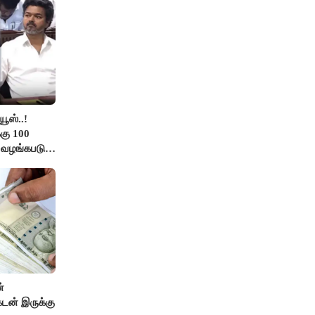
ூஸ்..!
கு 100
ு வழங்கபடும்
்
டன் இருக்கு