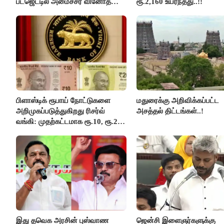
பட்ஜெட்டில் அமைச்சர் வினோத்
ரூ.2,160 உயர்ந்தது..!!
பெருமிதம்..!
பிளாஸ்டிக் ரூபாய் நோட்டுகளை
மதுரைக்கு அறிவிக்கப்பட்ட
அறிமுகப்படுத்துகிறது ரிசர்வ்
அசத்தல் திட்டங்கள்..!
வங்கி: முதற்கட்டமாக ரூ.10, ரூ.20
நோட்டுகள் அச்சடிப்பு!
இது தவெக அரசின் புஸ்வாண
ஜென்சி இளைஞர்களுக்கு