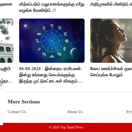
த்தலான
விற்கப்படும் மதுபானங்களுக்கு ரசீது
அதிமுகவில் மீண்டும் வ
வழங்க வேண்டும்..!!
ிஜிபி
06-08-2026 - இன்றைய ராசிபலன்:
கோப உணர்ச்சிகள் க
்
இன்று உங்களது செயல்களுக்கு
செய்யுங்க போதும்
ழ்நாடு
இருந்த முட்டுகட்டைகள் விலகும்.
எதிர்பார்த்த உதவிகள் கிடைக்கும்.
பணவரத்து கூடும்..!
More Sections
Contact Us
About Us
Pri
© 2019 Top Tamil News