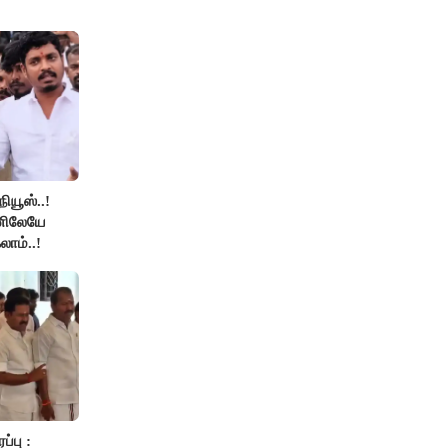
நியூஸ்..!
னிலேயே
லாம்..!
்பு :