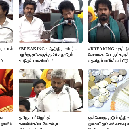
ம்மாள்
#BREAKING : ஆதிதிராவிடர் –
#BREAKING : குட் நிய
பழங்குடியினருக்கு 20 சதவீதம்
வேளாண் பொருட்களுக்
50
கூடுதல் மானியம்..!
சதவீதம் பயிர்க்காப்பீட
- அமைச்சர் வினோத்..!
ங்
தமிழக பட்ஜெட்டில்
ஒவ்வொரு குடும்பத்தின
 நாளில்
கவனிக்கப்படவேண்டிய
தலையிலும் எவ்வளவு க