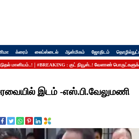
னிமா
க்ரைம்
லைப்ஸ்டைல்
ஆன்மிகம்
ஜோதிடம்
தொழில்நுட்
ையில் இடம் -எஸ்.பி.வேலுமணி