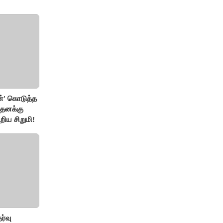
்' கொடுத்த
 தனக்கு
றிய சிறுமி!
ேர்வு