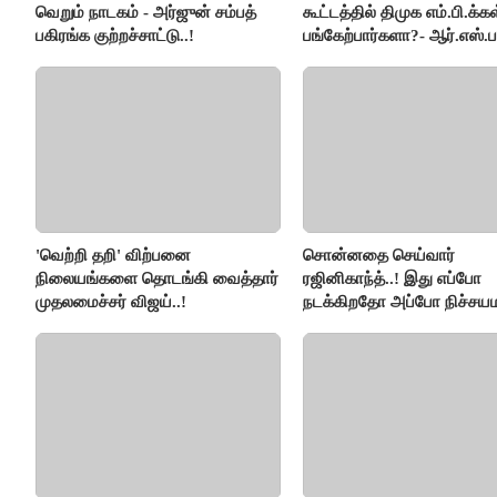
வெறும் நாடகம் - அர்ஜுன் சம்பத்
கூட்டத்தில் திமுக எம்.பி.க்கள
பகிரங்க குற்றச்சாட்டு..!
பங்கேற்பார்களா?- ஆர்.எஸ்.ப
விளக்கம்..!
'வெற்றி தறி' விற்பனை
சொன்னதை செய்வார்
நிலையங்களை தொடங்கி வைத்தார்
ரஜினிகாந்த்..! இது எப்போ
முதலமைச்சர் விஜய்..!
நடக்கிறதோ அப்போ நிச்சய
ரஜினி ₹1 கோடி தருவார் - 
ரஜினிகாந்த்..!