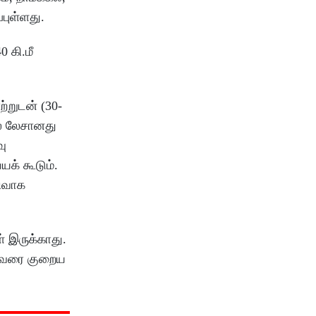
புள்ளது.
0 கி.மீ
ற்றுடன் (30-
ல் லேசானது
வு
க் கூடும்.
திவாக
் இருக்காது.
C வரை குறைய