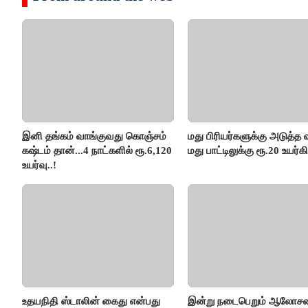
இனி தங்கம் வாங்குவது கொஞ்சம்
மது பிரியர்களுக்கு அடுத்த ஷ
கஷ்டம் தான்...4 நாட்களில் ரூ.6,120
மது பாட்டிலுக்கு ரூ.20 உயர்கி
உயர்வு..!
உதயநிதி ஸ்டாலின் கைது என்பது
இன்று நடைபெறும் ஆலோ