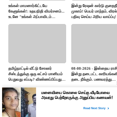
உங்கள் மாமனார்கிட்டயே
இன்று ரேஷன் கார்டு குறைதீர்
கேளுங்கள்!: உதயநிதி விமர்சனம்...
முகாம்! பெயர் மாற்றம், விர
உடனே "உங்கள் அப்பாவிடம்
பதிவு செய்ய அரிய வாய்ப்பு!
கேளுங்கள்" என ஆதவ் அர்ஜுனா
பதிலடி!
தமிழ்நாட்டில் வீட்டு சோலார்
08-08-2026 - இன்றைய ராச
சிஸ்டத்துக்கு ஒரு லட்சம் மானியம்
இன்று தடைபட்ட காரியங்களி
பெறுவது எப்படி? விண்ணப்பிப்பது
தடை நீங்கும். பணவரத்து
எப்படி?
எதிர்பார்த்தபடி இருக்கும். 
எண்ணம் அதிகரிக்கும்..!