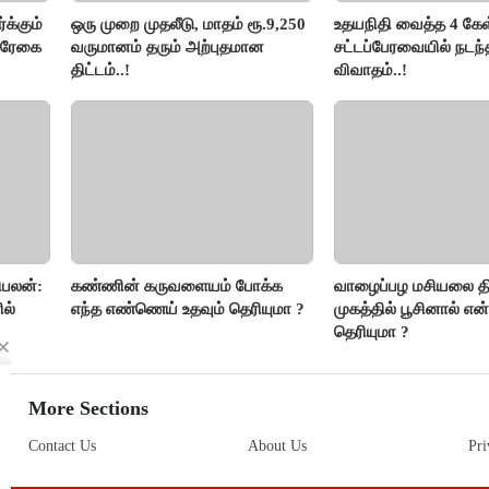
க்கும்
ஒரு முறை முதலீடு, மாதம் ரூ.9,250
உதயநிதி வைத்த 4 கேள்
ல்ரேகை
வருமானம் தரும் அற்புதமான
சட்டப்பேரவையில் நடந
திட்டம்..!
விவாதம்..!
ிபலன்:
கண்ணின் கருவளையம் போக்க
வாழைப்பழ மசியலை த
ல்
எந்த எண்ணெய் உதவும் தெரியுமா ?
முகத்தில் பூசினால் என
தெரியுமா ?
ஆன்மீக
More Sections
Contact Us
About Us
Pri