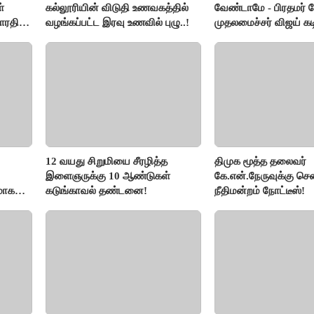
்
கல்லூரியின் விடுதி உணவகத்தில்
வேண்டாமே - பிரதமர் ம
ாரதி
வழங்கப்பட்ட இரவு உணவில் புழு..!
முதலமைச்சர் விஜய் கடி
12 வயது சிறுமியை சீரழித்த
திமுக மூத்த தலைவர்
இளைஞருக்கு 10 ஆண்டுகள்
கே.என்.நேருவுக்கு செ
மாக
கடுங்காவல் தண்டனை!
நீதிமன்றம் நோட்டீஸ்!
லதா