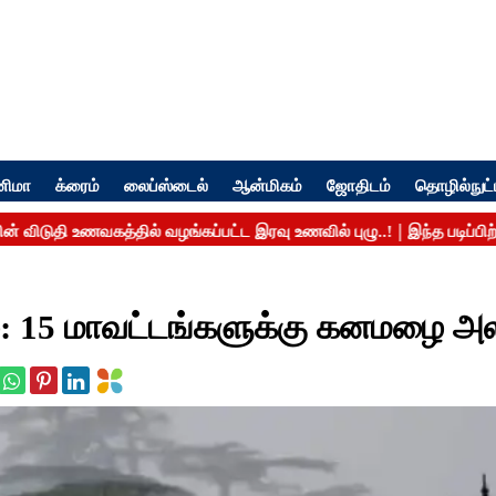
னிமா
க்ரைம்
லைப்ஸ்டைல்
ஆன்மிகம்
ஜோதிடம்
தொழில்நுட்
: 15 மாவட்டங்களுக்கு கனமழை அலர்