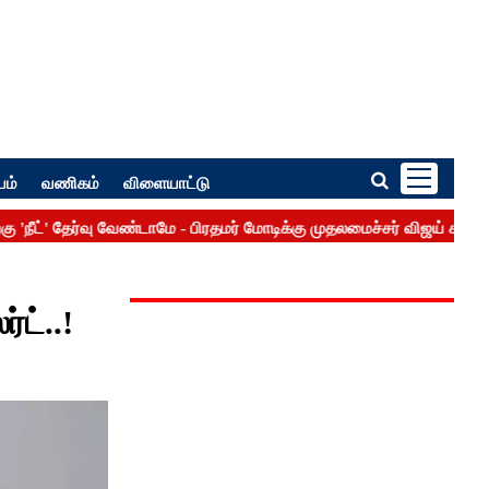
பம்
வணிகம்
விளையாட்டு
ட்..!