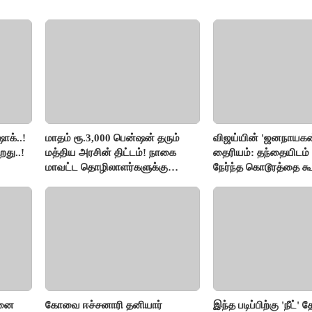
ாக்..!
மாதம் ரூ.3,000 பென்ஷன் தரும்
விஜய்யின் 'ஜனநாயகன
றது..!
மத்திய அரசின் திட்டம்! நாகை
தைரியம்: தந்தையிடம்
மாவட்ட தொழிலாளர்களுக்கு
நேர்ந்த கொடூரத்தை கூ
ஆட்சியர் வெளியிட்ட சூப்பர்
செய்தி!
சனை
கோவை ஈச்சனாரி தனியார்
இந்த படிப்பிற்கு 'நீட்' த