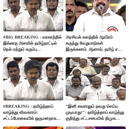
#BIG BREAKING : வரலாற்றில்
அரசியல் களத்தில் ஆயிரம்
இல்லாத அளவில் தமிழ்நாட்டில்
கருத்து வேறுபாடுகள்
நெல் மற்றும் கரும்பு
இருக்கலாம். ஆனால், தமிழ் என்று
கொள்முதலுக்கான
வரும்போது நாம் அனைவரும்
ஊக்கத்தொகையை உயர்த்த
தமிழர்கள் - எடப்பாடி பழனிசாமி..!
முடிவு - முதலமைச்சர் விஜய்
அறிவிப்பு..!
#BREAKING : தமிழ்த்தாய்
"இனி எவராலும் தவறு செய்ய
வாழ்த்து விவகாரம்:
முடியாது!": தமிழ்த்தாய் வாழ்த்து
சட்டப்பேரவையில் ஒருமனதாக
குறித்து சட்டசபையில் திமுக
நிறைவேற்றம்
வைத்த அதிரடி கோரிக்கை!