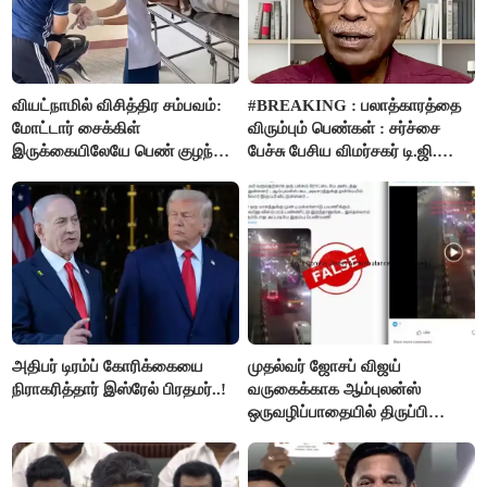
வியட்நாமில் விசித்திர சம்பவம்:
#BREAKING : பலாத்காரத்தை
மோட்டார் சைக்கிள்
விரும்பும் பெண்கள் : சர்ச்சை
இருக்கையிலேயே பெண் குழந்தை
பேச்சு பேசிய விமர்சகர் டி.ஜி.
பிறப்பு!
மோகன்தாஸ் கைது..!
அதிபர் டிரம்ப் கோரிக்கையை
முதல்வர் ஜோசப் விஜய்
நிராகரித்தார் இஸ்ரேல் பிரதமர்..!
வருகைக்காக ஆம்புலன்ஸ்
ஒருவழிப்பாதையில் திருப்பி
விடப்பட்டதா? உண்மை இது
தான்..!