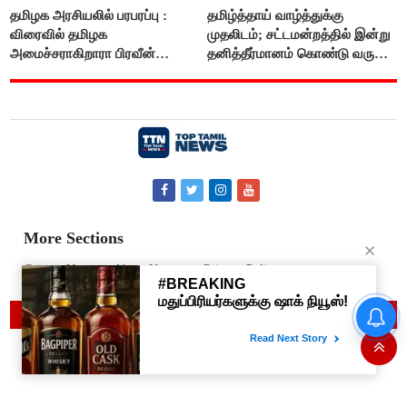
தமிழக அரசியலில் பரபரப்பு :
தமிழ்த்தாய் வாழ்த்துக்கு
விரைவில் தமிழக
முதலிடம்; சட்டமன்றத்தில் இன்று
அமைச்சராகிறாரா பிரவீன்
தனித்தீர்மானம் கொண்டு வரும்
சக்ரவர்த்தி..?
முதல் அமைச்சர் விஜய்.!!
More Sections
Contact Us
About Us
Privacy Policy
© 2019 Top Tamil News