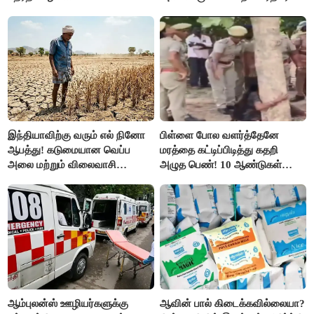
நடவடிக்கையால் பரபரப்பு!
மோடி அழைப்பு!
இந்தியாவிற்கு வரும் எல் நினோ
பிள்ளை போல வளர்த்தேனே
ஆபத்து! கடுமையான வெப்ப
மரத்தை கட்டிப்பிடித்து கதறி
அலை மற்றும் விலைவாசி
அழுத பெண்! 10 ஆண்டுகள்
உயர்வுக்கு தயாராகிறதா நாடு?
ஆசையாக வளர்த்த மரங்கள்
வெட்டி சாய்ப்பு..!
ஆம்புலன்ஸ் ஊழியர்களுக்கு
ஆவின் பால் கிடைக்கவில்லையா?