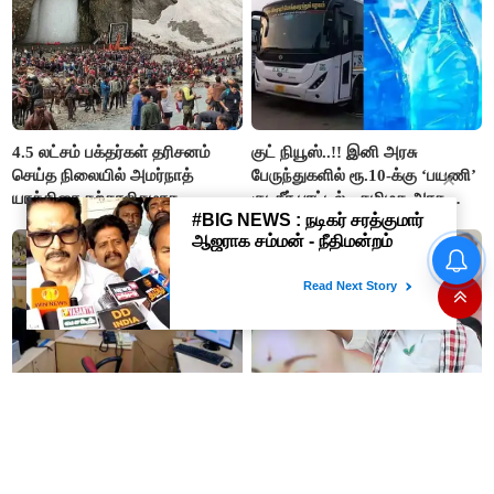
4.5 லட்சம் பக்தர்கள் தரிசனம்
குட் நியூஸ்..!! இனி அரசு
செய்த நிலையில் அமர்நாத்
பேருந்துகளில் ரூ.10-க்கு ‘பயணி’
யாத்திரை தற்காலிகமாக
குடிநீர் பாட்டில் - தமிழக அரசு
நிறுத்தம்..!!
அறிவிப்பு..!!
உதயநிதி கைதால் அப்செட்டான
ஸ்டாலின்- விஜய்க்கு எதிராக
பாஜகவுடன் கூட்டணி அமைக்க
திட்டம்
வங்கியில் வேலை தேடுகிறீர்களா?
த.வெ.க. அரசை கண்டித்து 14-
டிகிரி முடித்தவர்கள்
ந்தேதி ஆர்ப்பாட்டம் - எடப்பாடி
விண்ணப்பிக்கலாம்..!!
பழனிசாமி அறிவிப்பு..!!