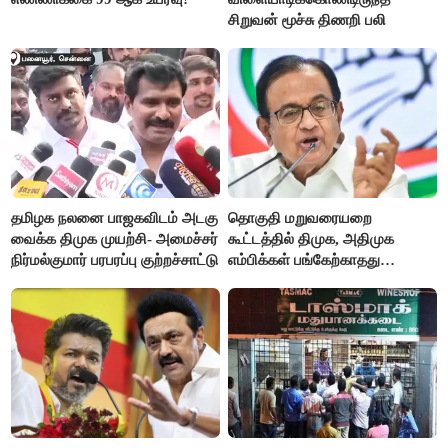
சிறுவன் மூச்சு திணறி பலி
தமிழக நலனை பாஜகவிடம் அடகு
தொகுதி மறுவரையறை
வைக்க திமுக முயற்சி- அமைச்சர்
கூட்டத்தில் திமுக, அதிமுக
நிர்மல்குமார் பரபரப்பு குற்றச்சாட்டு
எம்பிக்கள் பங்கேற்காதது
வருத்தமளிக்கிறது- ப.சிதம்பரம்