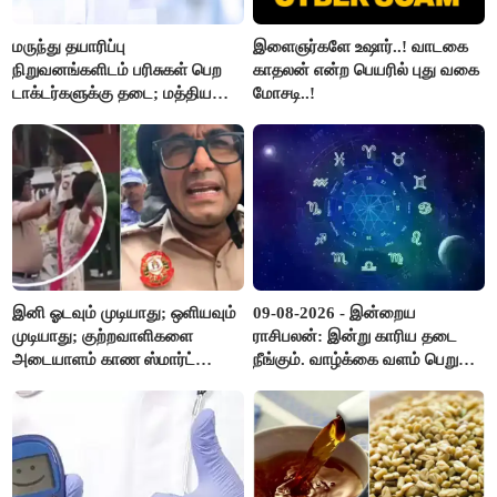
மருந்து தயாரிப்பு
இளைஞர்களே உஷார்..! வாடகை
நிறுவனங்களிடம் பரிசுகள் பெற
காதலன் என்ற பெயரில் புது வகை
டாக்டர்களுக்கு தடை; மத்திய
மோசடி..!
அரசு உத்தரவு..!
இனி ஓடவும் முடியாது; ஒளியவும்
09-08-2026 - இன்றைய
முடியாது; குற்றவாளிகளை
ராசிபலன்: இன்று காரிய தடை
அடையாளம் காண ஸ்மார்ட்
நீங்கும். வாழ்க்கை வளம் பெறும்.
கண்ணாடிகளை பயன்படுத்த
எதிரில் இருப்பவர்களை
போலீசார் முடிவு..!
எடைபோடுவது நல்லது..!