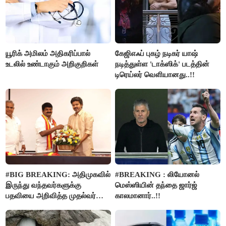
யூரிக் அமிலம் அதிகரிப்பால்
கேஜிஎஃப் புகழ் நடிகர் யாஷ்
உடலில் உண்டாகும் அறிகுறிகள்
நடித்துள்ள 'டாக்‌ஸிக்' படத்தின்
டிரெய்லர் வெளியானது..!!
#BIG BREAKING: அதிமுகவில்
#BREAKING : லியோனல்
இருந்து வந்தவர்களுக்கு
மெஸ்ஸியின் தந்தை ஜார்ஜ்
பதவியை அறிவித்த முதல்வர்
காலமானார்..!!
விஜய்..!!