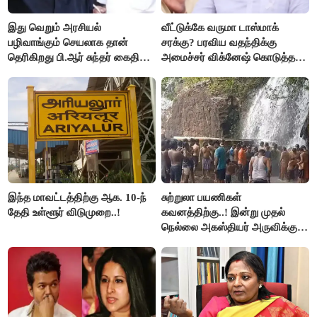
இது வெறும் அரசியல்
வீட்டுக்கே வருமா டாஸ்மாக்
பழிவாங்கும் செயலாக தான்
சரக்கு? பரவிய வதந்திக்கு
தெரிகிறது பி.ஆர் சுந்தர் கைதிற்கு
அமைச்சர் விக்னேஷ் கொடுத்த
சீமான் கடும் கண்டனம்..!
விளக்கம்!
இந்த மாவட்டத்திற்கு ஆக. 10-ந்
சுற்றுலா பயணிகள்
தேதி உள்ளூர் விடுமுறை..!
கவனத்திற்கு..! இன்று முதல்
நெல்லை அகஸ்தியர் அருவிக்கு
செல்ல தடை..!