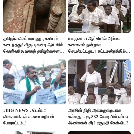
தமிழர்களின் மரபணு ரகசியம்
யாருடைய ஆட்சியில் அம்மா
உடைந்தது! கீழடி டிஎன்ஏ ஆய்வில்
உணவகம் நன்றாக
வெளிவந்த உலகத் தமிழர்களை
செயல்பட்டது..? சட்டமன்றத்தில்
மெய்சிலிர்க்க வைக்கும் உண்மை!
நடந்த காரசார விவாதம்..!
#BIG NEWS : டெல்டா
அரசின் நிதி அரைகுறையாக
விவசாயிகள் சாலை மறியல்
உள்ளது... ரூ.832 கோடியில் எப்படி
போராட்டம்..!
அண்ணன் சீர்? ரகுபதி கேள்வி..?