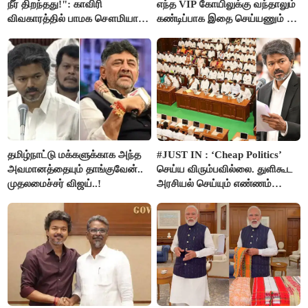
நீர் திறந்தது!": காவிரி
எந்த VIP கோயிலுக்கு வந்தாலும்
விவகாரத்தில் பாமக சௌமியா
கண்டிப்பாக இதை செய்யணும் -
அன்புமணி சாடல்!
அமைச்சர் ரமேஷ்..!
தமிழ்நாட்டு மக்களுக்காக அந்த
#JUST IN : ‘Cheap Politics’
அவமானத்தையும் தாங்குவேன்..
செய்ய விரும்பவில்லை. துளிகூட
முதலமைச்சர் விஜய்..!
அரசியல் செய்யும் எண்ணம்
இல்லை - உதயநிதிக்கு முதல்வர்
விஜய் பதில்!