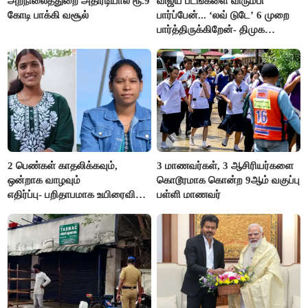
அறநிலைத்துறை அதிரடியால் ரூ.9
விஜய் படங்களை விரும்பி
கோடி பாக்கி வசூல்
பார்ப்பேன்... ‘லவ் டுடே’ 6 முறை
பார்த்திருக்கிறேன்- திமுக
எம்.எல்.ஏ.நெகிழ்ச்சி
2 பெண்கள் காதலிக்கவும்,
3 மாணவர்கள், 3 ஆசிரியர்களை
ஒன்றாக வாழவும்
கொடூரமாக கொன்ற 9ஆம் வகுப்பு
எதிர்ப்பு- பறிதாபமாக உயிரைவிட்ட
பள்ளி மாணவர்
ஜோடி