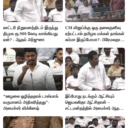
லாட்டரி நிறுவனத்திடம் இருந்து
CM விஜய்க்கு ஒரு தலைகுனிவு
திமுக ரூ.900 கோடி வாங்கியது
ஏற்பட்டால் தமிழக மக்கள் நாங்கள்
ஏன்? - ஆதவ் அர்ஜுனா
சும்மா இருப்போமா?- பிரேமலதா
விஜயகாந்த்
“ஊழலை ஒழித்ததால் டாஸ்மாக்
இப்போது நடக்கும் ஆட்சியும்
வருமானம் அதிகரித்தது”-
ஜெயலலிதா ஆட்சிதான் –
அமைச்சர் விக்னேஷ்
சட்டமன்றத்தில் அமைச்சர் ஆதவ்
அர்ஜுனா அதிரடி பேச்சு!