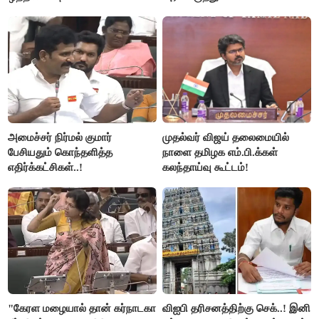
அமைச்சர் நிர்மல் குமார்
முதல்வர் விஜய் தலைமையில்
பேசியதும் கொந்தளித்த
நாளை தமிழக எம்.பி.க்கள்
எதிர்க்கட்சிகள்..!
கலந்தாய்வு கூட்டம்!
"கேரள மழையால் தான் கர்நாடகா
விஐபி தரிசனத்திற்கு செக்..! இனி