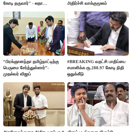
கோடி தருவார்" - லதா
அதிர்ச்சி வாக்குமூலம்
ரஜினிகாந்த்
“பிரக்ஞானந்தா தமிழ்நாட்டிற்கு
#BREAKING வறட்சி பாதிப்பை
பெருமை சேர்த்துள்ளார்”-
சமாளிக்க ரூ.288.97 கோடி நிதி
முதல்வர் விஜய்
ஒதுக்கீடு