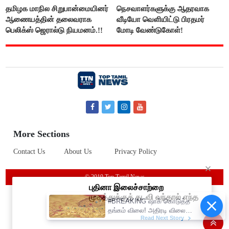
தமிழக மாநில சிறுபான்மையினர்
நெசவாளர்களுக்கு ஆதரவாக
ஆணையத்தின் தலைவராக
வீடியோ வெளியிட்டு பிரதமர்
பெலிக்ஸ் ஜெரால்டு நியமனம்.!!
மோடி வேண்டுகோள்!
More Sections
Contact Us
About Us
Privacy Policy
© 2019 Top Tamil News
#BREAKING ஷாக் கொடுத்த
தங்கம் விலை! அதிரடி விலை
உயர்வு