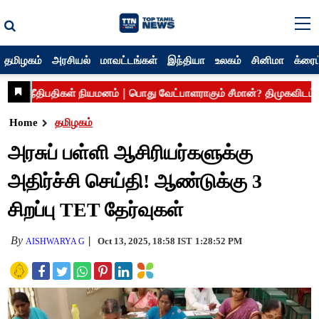
தமிழகம்
அரசியல்
மாவட்டங்கள்
இந்தியா
உலகம்
சினிமா
க்ரைம
Home
தமிழகம்
அரசுப் பள்ளி ஆசிரியர்களுக்கு
அதிர்ச்சி செய்தி! ஆண்டுக்கு 3
சிறப்பு TET தேர்வுகள்
By
Oct 13, 2025, 18:58 IST
1:28:52 PM
AISHWARYA G