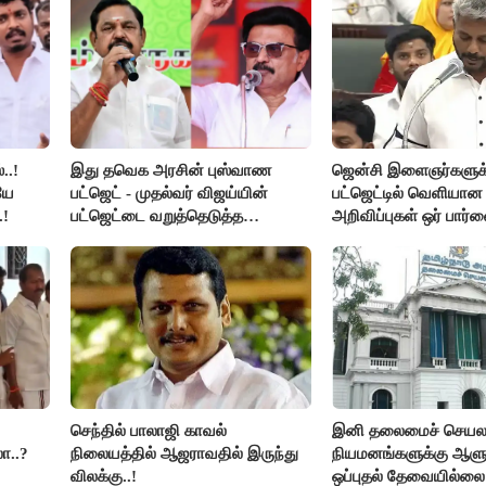
..!
இது தவெக அரசின் புஸ்வாண
ஜென்சி இளைஞர்களுக
யே
பட்ஜெட் - முதல்வர் விஜய்யின்
பட்ஜெட்டில் வெளியா
.!
பட்ஜெட்டை வறுத்தெடுத்த
அறிவிப்புகள் ஒர் பார்வ
மு.க.ஸ்டாலின், இபிஎஸ்..!
செந்தில் பாலாஜி காவல்
இனி தலைமைச் செயலாள
ா..?
நிலையத்தில் ஆஜராவதில் இருந்து
நியமனங்களுக்கு ஆளு
விலக்கு..!
ஒப்புதல் தேவையில்லை 