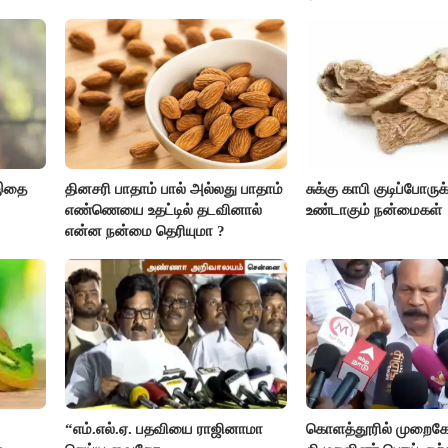
அரசு அதிரடி..!
 இதை
தினசரி பாதாம் பால் அல்லது பாதாம்
சுக்கு காபி குடிப்போருக
எண்ணெயை உதட்டில் தடவினால்
உண்டாகும் நன்மைகள்
என்ன நன்மை தெரியுமா ?
“எம்.எல்.ஏ. பதவியை ராஜினாமா
கொளத்தூரில் முறைகே