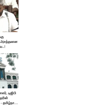
்கு
ன அசத்தலான
ை..!
ர், டிஜிபி
நரின்
- தமிழ்நாடு