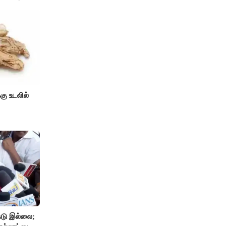
்கு உடலில்
டு இல்லை;