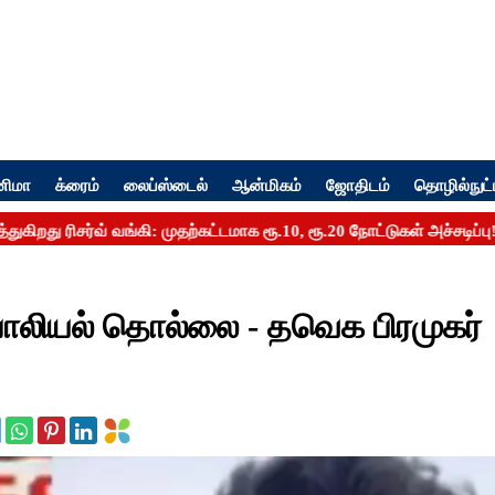
னிமா
க்ரைம்
லைப்ஸ்டைல்
ஆன்மிகம்
ஜோதிடம்
தொழில்நுட்
 பாலியல் தொல்லை - தவெக பிரமுகர்