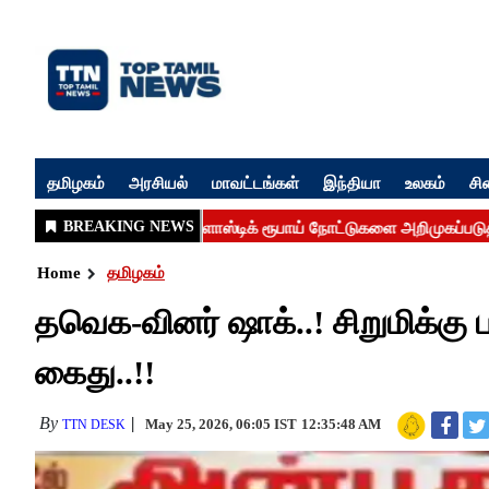
தமிழகம்
அரசியல்
மாவட்டங்கள்
இந்தியா
உலகம்
சி
Home
தமிழகம்
தவெக-வினர் ஷாக்..! சிறுமிக்கு
கைது..!!
By
May 25, 2026, 06:05 IST
12:35:48 AM
TTN DESK