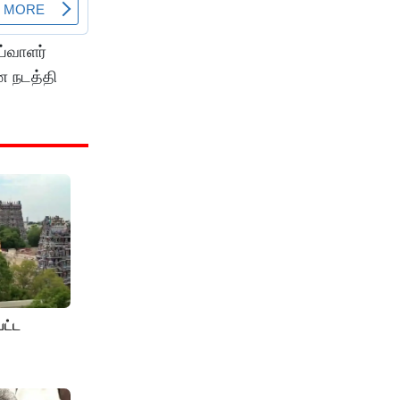
ய்வாளர்
ை நடத்தி
பட்ட