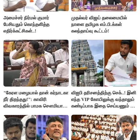
அமைச்சர் நிர்மல் குமார்
முதல்வர் விஜய் தலைமையில்
பேசியதும் கொந்தளித்த
நாளை தமிழக எம்.பி.க்கள்
எதிர்க்கட்சிகள்..!
கலந்தாய்வு கூட்டம்!
"கேரள மழையால் தான் கர்நாடகா
விஐபி தரிசனத்திற்கு செக்..! இனி
நீர் திறந்தது!": காவிரி
எந்த VIP கோயிலுக்கு வந்தாலும்
விவகாரத்தில் பாமக சௌமியா
கண்டிப்பாக இதை செய்யணும் -
அன்புமணி சாடல்!
அமைச்சர் ரமேஷ்..!