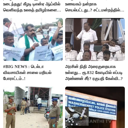
உடைந்தது! கீழடி டிஎன்ஏ ஆய்வில்
உணவகம் நன்றாக
வெளிவந்த உலகத் தமிழர்களை
செயல்பட்டது..? சட்டமன்றத்தில்
மெய்சிலிர்க்க வைக்கும் உண்மை!
நடந்த காரசார விவாதம்..!
#BIG NEWS : டெல்டா
அரசின் நிதி அரைகுறையாக
விவசாயிகள் சாலை மறியல்
உள்ளது... ரூ.832 கோடியில் எப்படி
போராட்டம்..!
அண்ணன் சீர்? ரகுபதி கேள்வி..?