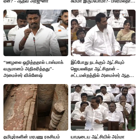
ஏன்? - ஆதவ் அர்ஜுனா
சும்மா இருப்போமா?- பிரேமலதா
விஜயகாந்த்
“ஊழலை ஒழித்ததால் டாஸ்மாக்
இப்போது நடக்கும் ஆட்சியும்
வருமானம் அதிகரித்தது”-
ஜெயலலிதா ஆட்சிதான் –
அமைச்சர் விக்னேஷ்
சட்டமன்றத்தில் அமைச்சர் ஆதவ்
அர்ஜுனா அதிரடி பேச்சு!
தமிழர்களின் மரபணு ரகசியம்
யாருடைய ஆட்சியில் அம்மா