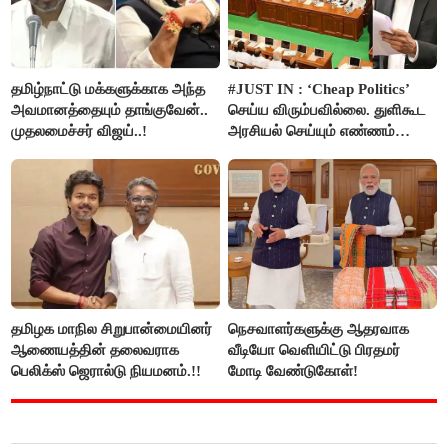
தமிழ்நாட்டு மக்களுக்காக அந்த
#JUST IN : ‘Cheap Politics’
அவமானத்தையும் தாங்குவேன்..
செய்ய விரும்பவில்லை. துளிகூட
முதலமைச்சர் விஜய்..!
அரசியல் செய்யும் எண்ணம்
இல்லை - உதயநிதிக்கு முதல்வர்
விஜய் பதில்!
தமிழக மாநில சிறுபான்மையினர்
நெசவாளர்களுக்கு ஆதரவாக
ஆணையத்தின் தலைவராக
வீடியோ வெளியிட்டு பிரதமர்
பெலிக்ஸ் ஜெரால்டு நியமனம்.!!
மோடி வேண்டுகோள்!