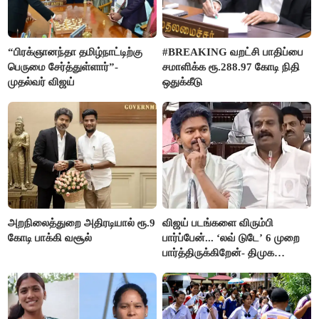
“பிரக்ஞானந்தா தமிழ்நாட்டிற்கு
#BREAKING வறட்சி பாதிப்பை
பெருமை சேர்த்துள்ளார்”-
சமாளிக்க ரூ.288.97 கோடி நிதி
முதல்வர் விஜய்
ஒதுக்கீடு
அறநிலைத்துறை அதிரடியால் ரூ.9
விஜய் படங்களை விரும்பி
கோடி பாக்கி வசூல்
பார்ப்பேன்... ‘லவ் டுடே’ 6 முறை
பார்த்திருக்கிறேன்- திமுக
எம்.எல்.ஏ.நெகிழ்ச்சி