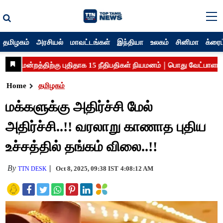
தமிழகம்
அரசியல்
மாவட்டங்கள்
இந்தியா
உலகம்
சினிமா
க்ரைம
Home
தமிழகம்
மக்களுக்கு அதிர்ச்சி மேல்
அதிர்ச்சி..!! வரலாறு காணாத புதிய
உச்சத்தில் தங்கம் விலை..!!
By
Oct 8, 2025, 09:38 IST
4:08:12 AM
TTN DESK