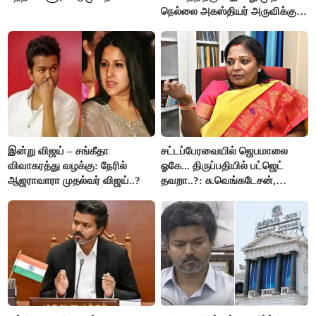
நெல்லை அகஸ்தியர் அருவிக்கு
செல்ல தடை..!
இன்று விஜய் – சங்கீதா
சட்டப்பேரவையில் ஜெபமாலை
விவாகரத்து வழக்கு: நேரில்
ஓகே... திருப்பதியில் பட்ஜெட்
ஆஜராவாரா முதல்வர் விஜய்..?
தவறா..?: சு.வெங்கடேசன்,
திருமாவளவனுக்கு தமிழிசை
கேள்வி..!