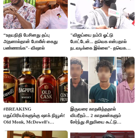
“உதயநிதி பேசினது தப்பு
"விஜய்யை நம்பி ஓட்டு
அதனால்தான் போலீஸ் கைது
போட்டேன்... தவெக என்பதால்
பண்ணாங்க”- விஷால்
நடவடிக்கை இல்லை”- தவெக
நிர்வாகியால் பாதிக்கப்பட்ட பெண்
கதறல்
#BREAKING
இருவரை காதலித்ததால்
மதுப்பிரியர்களுக்கு ஷாக் நியூஸ்!
விபரீதம்... 2 காதலன்களும்
Old Monk, McDowell's
சேர்ந்து சிறுமியை கூட்டு
மதுபானங்களை விற்பனை செய்ய
வன்கொடுமை செய்து கொலை
FSSAI தடை
செய்த கொடூரம்