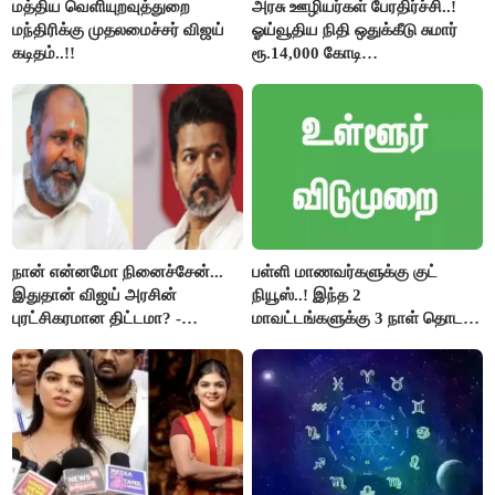
மத்திய வெளியுறவுத்துறை
அரசு ஊழியர்கள் பேரதிர்ச்சி..!
மந்திரிக்கு முதலமைச்சர் விஜய்
ஓய்வூதிய நிதி ஒதுக்கீடு சுமார்
கடிதம்..!!
ரூ.14,000 கோடி
குறைக்கப்பட்டுள்ளது..!
நான் என்னமோ நினைச்சேன்...
பள்ளி மாணவர்களுக்கு குட்
இதுதான் விஜய் அரசின்
நியூஸ்..! இந்த 2
புரட்சிகரமான திட்டமா? -
மாவட்டங்களுக்கு 3 நாள் தொடர்
ஆர்.பி.உதயகுமார்..!
விடுமுறை..!