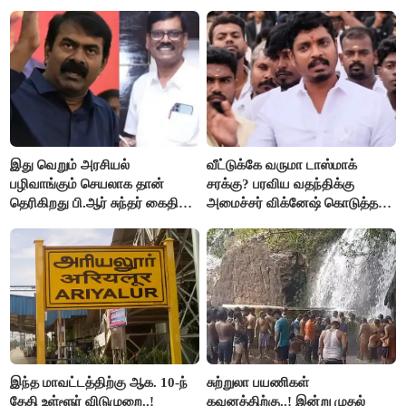
இது வெறும் அரசியல்
வீட்டுக்கே வருமா டாஸ்மாக்
பழிவாங்கும் செயலாக தான்
சரக்கு? பரவிய வதந்திக்கு
தெரிகிறது பி.ஆர் சுந்தர் கைதிற்கு
அமைச்சர் விக்னேஷ் கொடுத்த
சீமான் கடும் கண்டனம்..!
விளக்கம்!
இந்த மாவட்டத்திற்கு ஆக. 10-ந்
சுற்றுலா பயணிகள்
தேதி உள்ளூர் விடுமுறை..!
கவனத்திற்கு..! இன்று முதல்