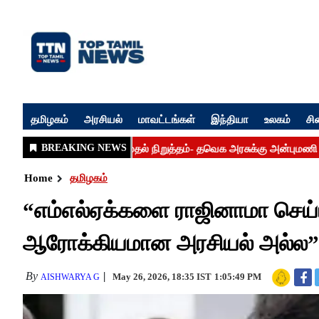
தமிழகம்
அரசியல்
மாவட்டங்கள்
இந்தியா
உலகம்
சி
Home
தமிழகம்
“எம்எல்ஏக்களை ராஜினாமா செய்
ஆரோக்கியமான அரசியல் அல்ல” 
By
May 26, 2026, 18:35 IST
1:05:49 PM
AISHWARYA G