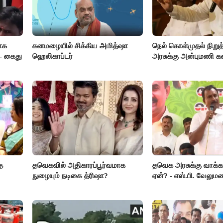
ாக
கனமழையில் சிக்கிய அமித்ஷா
நெல் கொள்முதல் நிறு
- கைது
ஹெலிகாப்டர்
அரசுக்கு அன்புமணி 
த
தவெகவில் அதிகாரப்பூர்வமாக
தவெக அரசுக்கு வாக்க
நுழையும் நடிகை த்ரிஷா?
ஏன்? - எஸ்.பி. வேலும