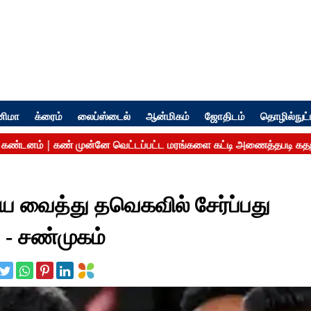
னிமா
க்ரைம்
லைப்ஸ்டைல்
ஆன்மிகம்
ஜோதிடம்
தொழில்நுட்
ய வைத்து தவெகவில் சேர்ப்பது
- சண்முகம்