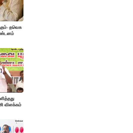
த்தம்- தவெக
கண்டனம்
ளித்தது
ணி விளக்கம்