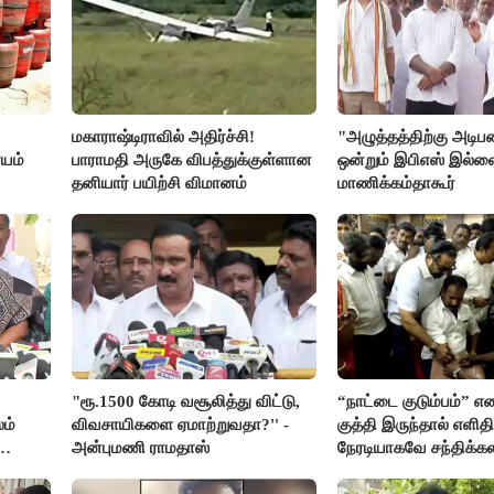
மகாராஷ்டிராவில் அதிர்ச்சி!
"அழுத்தத்திற்கு அடி
யம்
பாராமதி அருகே விபத்துக்குள்ளான
ஒன்றும் இபிஎஸ் இல்ல
தனியார் பயிற்சி விமானம்
மாணிக்கம்தாகூர்
"ரூ.1500 கோடி வசூலித்து விட்டு,
“நாட்டை குடும்பம்” எ
ம்
விவசாயிகளை ஏமாற்றுவதா?'' -
குத்தி இருந்தால் எளிதி
அன்புமணி ராமதாஸ்
நேரடியாகவே சந்திக்கல
சரத்குமார்