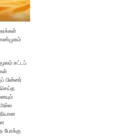
்ஏக்கள்
சண்முகம்
ூலம் சட்டப்
கள்
ப் பின்னர்
 செய்த
னையும்
 அல்ல
ீதியான
ளை
த போக்கு