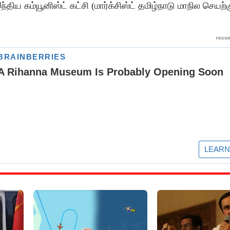
 கம்யூனிஸ்ட் கட்சி (மார்க்சிஸ்ட் தமிழ்நாடு மாநில செயற்க