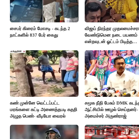
சைபர் கிரைம் மோசடி - கடந்த 2
விஜய் நிரந்தர முதலமைச்சர
நாட்களில் 837 பேர் கைது
வேண்டுமென நடை பயணம் 
என்றவுடன் ஓட்டம் பிடித்த
தவெகவினர்
கண் முன்னே வெட்டப்பட்ட
சமூக நீதி பேசும் DMK கடந்
மரங்களை கட்டி அணைத்தபடி கதறி
ஆட்சியில் ஊழல் செய்தனர்-
அழுத பெண்- வீடியோ வைரல்
அமைச்சர் அருண்ராஜ்