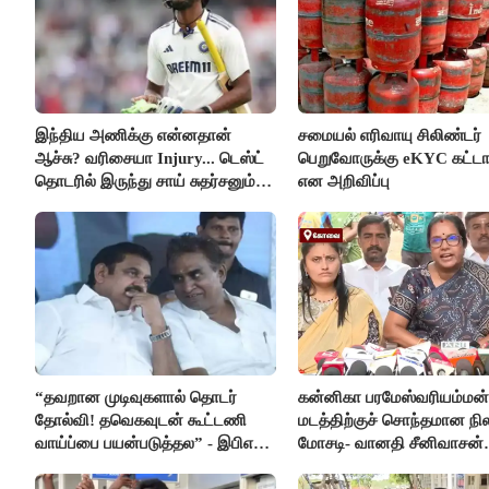
இந்திய அணிக்கு என்னதான்
சமையல் எரிவாயு சிலிண்டர்
ஆச்சு? வரிசையா Injury... டெஸ்ட்
பெறுவோருக்கு eKYC கட்டா
தொடரில் இருந்து சாய் சுதர்சனும்
என அறிவிப்பு
விலகல்
“தவறான முடிவுகளால் தொடர்
கன்னிகா பரமேஸ்வரியம்மன்
தோல்வி! தவெகவுடன் கூட்டணி
மடத்திற்குச் சொந்தமான நில
வாய்ப்பை பயன்படுத்தல” - இபிஎஸ்
மோசடி- வானதி சீனிவாசன்
மீது சரமாரி குற்றச்சாட்டு
கண்டனம்