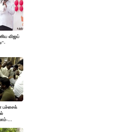
பணிய விஜய்
ை"-
ன பச்சைக்
ல்
ாம்-