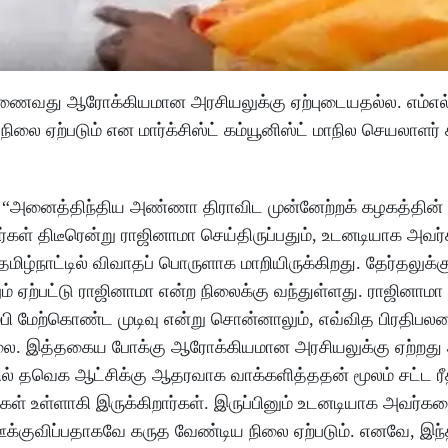
இணைவது ஆரோக்கியமான அரசியலுக்கு ஏற்புடையதல்ல. எம்எல
ற்படும் என மார்க்சிஸ்ட் கம்யூனிஸ்ட் மாநில செயலாளர் 
“அனைத்திந்திய அண்ணா திராவிட முன்னேற்றக் கழகத்தின் ம
ர்கள் திடீரென்று ராஜினாமா செய்திருப்பதும், உடனடியாக அவர்
மிழ்நாட்டில் விவாதப் பொருளாக மாறியிருக்கிறது. தேர்தலுக்கு
் ஏற்பட்டு ராஜினாமா என்ற நிலைக்கு வந்துள்ளது. ராஜினாமா
ரும்பி மேற்கொண்ட முடிவு என்று சொன்னாலும், எவ்வித பிரதிபல
லை. இத்தகைய போக்கு ஆரோக்கியமான அரசியலுக்கு ஏற்றது
யில் தவெக ஆட்சிக்கு ஆதரவாக வாக்களித்ததன் மூலம் சட்ட ர
் உள்ளாகி இருக்கிறார்கள். இருப்பினும் உடனடியாக அவர்க
்குவிப்பதாகவே கருத வேண்டிய நிலை ஏற்படும். எனவே, இந்