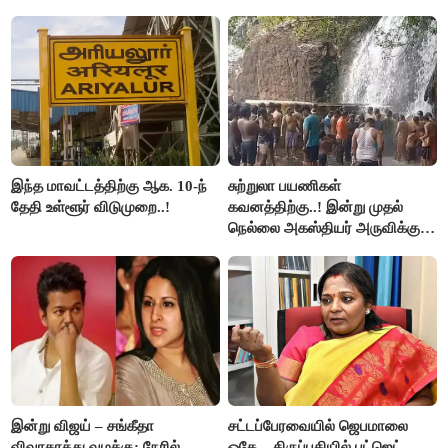
சீமான் கடும் கண்டனம்..!
விளக்கம்!
இந்த மாவட்டத்திற்கு ஆக. 10-ந்
சுற்றுலா பயணிகள்
தேதி உள்ளூர் விடுமுறை..!
கவனத்திற்கு..! இன்று முதல்
நெல்லை அகஸ்தியர் அருவிக்கு
செல்ல தடை..!
இன்று விஜய் – சங்கீதா
சட்டப்பேரவையில் ஜெபமாலை
விவாகரத்து வழக்கு: நேரில்
ஓகே... திருப்பதியில் பட்ஜெட்