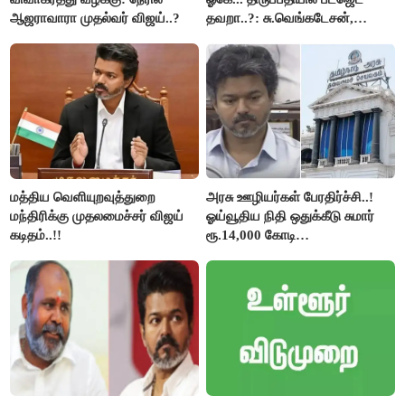
ஆஜராவாரா முதல்வர் விஜய்..?
தவறா..?: சு.வெங்கடேசன்,
திருமாவளவனுக்கு தமிழிசை
கேள்வி..!
மத்திய வெளியுறவுத்துறை
அரசு ஊழியர்கள் பேரதிர்ச்சி..!
மந்திரிக்கு முதலமைச்சர் விஜய்
ஓய்வூதிய நிதி ஒதுக்கீடு சுமார்
கடிதம்..!!
ரூ.14,000 கோடி
குறைக்கப்பட்டுள்ளது..!