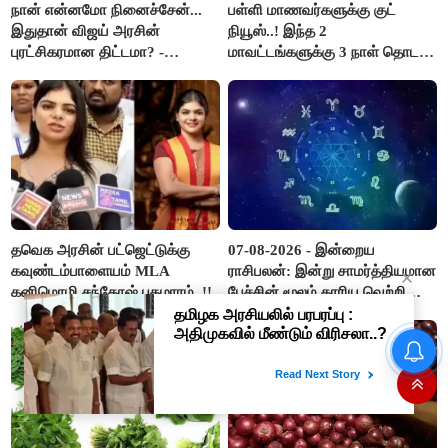
நான் என்னமோ நினைச்சேன்...
பள்ளி மாணவர்களுக்கு குட்
இதுதான் விஜய் அரசின்
நியூஸ்..! இந்த 2
புரட்சிகரமான திட்டமா? -
மாவட்டங்களுக்கு 3 நாள் தொடர்
ஆர்.பி.உதயகுமார்..!
விடுமுறை..!
தவெக அரசின் பட்ஜெட்டுக்கு
07-08-2026 - இன்றைய
கவுண்டம்பாளையம் MLA
ராசிபலன்: இன்று சாமர்த்தியமான
கனிமொழி சந்தோஷ் புகழாரம்..!!
பேச்சின் மூலம் காரிய வெற்றி
உண்டாகும். அடுத்தவரை நம்பி
பொறுப்புகளை ஒப்படைப்பதில்
'செப்டோ, புக்மைஷோ' உள்ளிட்ட 9
கவனம் தேவை..!
'டிஜிட்டல்' நிறுவனங்களுக்கு
அபராதம்..!