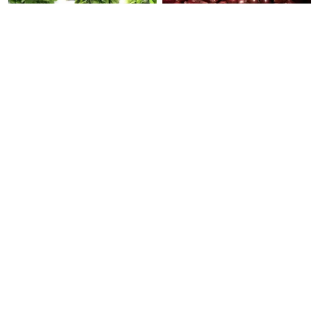
மன தக்காளி கீரையுடன் தேங்காய்
சின்ன வெங்காயம் மூலம்
சேர்த்து கூட்டு செய்து சாப்பிட்டு
எந்தெந்த நோய்கள் குணமாகும்
வந்தால் எந்த நோய் ஓடும்
தெரியுமா ?
தெரியுமா ?
கல்லீரல் சீராக செயல்பட உதவும்
ஒற்றைத்தலைவலி ஏற்பட
இந்த ஜூஸ்
காரணமும் தீர்வுகளும்