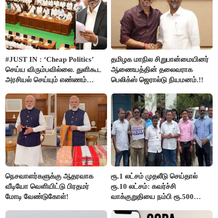
#JUST IN : ‘Cheap Politics’
தமிழக மாநில சிறுபான்மையினர்
செய்ய விரும்பவில்லை. துளிகூட
ஆணையத்தின் தலைவராக
அரசியல் செய்யும் எண்ணம்
பெலிக்ஸ் ஜெரால்டு நியமனம்.!!
இல்லை - உதயநிதிக்கு முதல்வர்
விஜய் பதில்!
நெசவாளர்களுக்கு ஆதரவாக
ரூ.1 லட்சம் முதலீடு செய்தால்
வீடியோ வெளியிட்டு பிரதமர்
ரூ.10 லட்சம்: கவர்ச்சி
மோடி வேண்டுகோள்!
வாக்குறுதியை நம்பி ரூ.500
கோடியை இழந்த திருப்பூர்
மக்கள்!