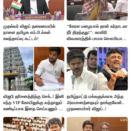
முதல்வர் விஜய் தலைமையில்
"கேரள மழையால் தான் கர்நாடகா
நாளை தமிழக எம்.பி.க்கள்
நீர் திறந்தது!": காவிரி
கலந்தாய்வு கூட்டம்!
விவகாரத்தில் பாமக சௌமியா
அன்புமணி சாடல்!
விஐபி தரிசனத்திற்கு செக்..! இனி
தமிழ்நாட்டு மக்களுக்காக அந்த
எந்த VIP கோயிலுக்கு வந்தாலும்
அவமானத்தையும் தாங்குவேன்..
கண்டிப்பாக இதை செய்யணும் -
முதலமைச்சர் விஜய்..!
அமைச்சர் ரமேஷ்..!