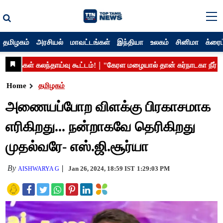
தமிழகம்
அரசியல்
மாவட்டங்கள்
இந்தியா
உலகம்
சினிமா
க்ரைம
Home
தமிழகம்
அணையப்போற விளக்கு பிரகாசமாக
எரிகிறது... நன்றாகவே தெரிகிறது
முதல்வரே- எஸ்.ஜி.சூர்யா
By
Jan 26, 2024, 18:59 IST
1:29:03 PM
AISHWARYA G