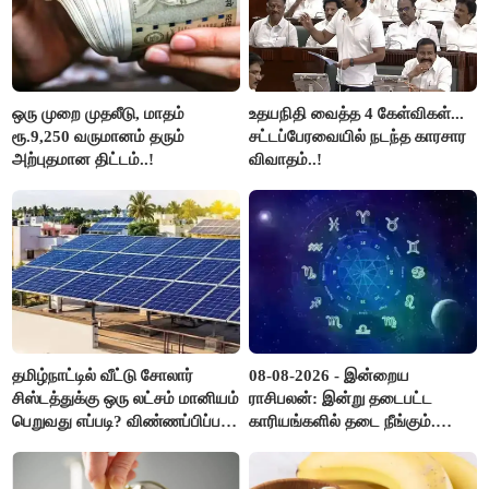
ஒரு முறை முதலீடு, மாதம்
உதயநிதி வைத்த 4 கேள்விகள்...
ரூ.9,250 வருமானம் தரும்
சட்டப்பேரவையில் நடந்த காரசார
அற்புதமான திட்டம்..!
விவாதம்..!
தமிழ்நாட்டில் வீட்டு சோலார்
08-08-2026 - இன்றைய
சிஸ்டத்துக்கு ஒரு லட்சம் மானியம்
ராசிபலன்: இன்று தடைபட்ட
பெறுவது எப்படி? விண்ணப்பிப்பது
காரியங்களில் தடை நீங்கும்.
எப்படி?
பணவரத்து எதிர்பார்த்தபடி
இருக்கும். ஆன்மீக எண்ணம்