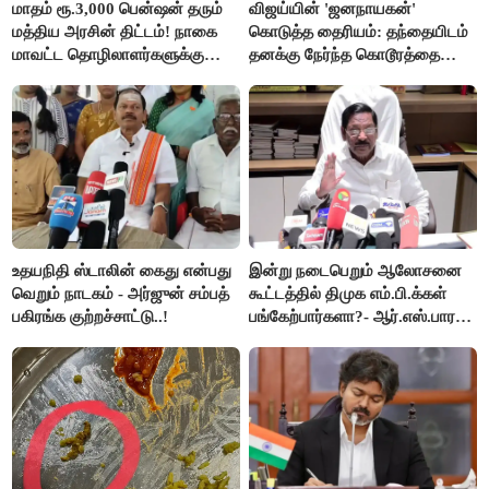
மாதம் ரூ.3,000 பென்ஷன் தரும்
விஜய்யின் 'ஜனநாயகன்'
மத்திய அரசின் திட்டம்! நாகை
கொடுத்த தைரியம்: தந்தையிடம்
மாவட்ட தொழிலாளர்களுக்கு
தனக்கு நேர்ந்த கொடூரத்தை
ஆட்சியர் வெளியிட்ட சூப்பர்
கூறிய சிறுமி!
செய்தி!
உதயநிதி ஸ்டாலின் கைது என்பது
இன்று நடைபெறும் ஆலோசனை
வெறும் நாடகம் - அர்ஜுன் சம்பத்
கூட்டத்தில் திமுக எம்.பி.க்கள்
பகிரங்க குற்றச்சாட்டு..!
பங்கேற்பார்களா?- ஆர்.எஸ்.பாரதி
விளக்கம்..!