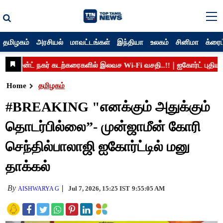
தமிழகம்
அரசியல்
மாவட்டங்கள்
இந்தியா
உலகம்
சினிமா
க்ரைம
Home
தமிழகம்
#BREAKING "எனக்கும் அதுக்கும்
தொடர்பில்லை”- முன்ஜாமீன் கோரி
செந்தில்பாலாஜி ஐகோர்ட்டில் மனு
தாக்கல்
By
Jul 7, 2026, 15:25 IST
9:55:05 AM
AISHWARYA G