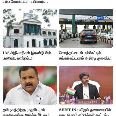
நம்ப வேண்டாம் - நயினார்
நாகேந்திரன்..!!
IAS அதிகாரிகள் இரண்டு பேர்
கொத்தட்டை டோல்கேட்டில்
பணியிட மாற்றம்..!!
சுங்கக்கட்டணம் அதிரடி குறைப்பு!
தமிழகத்திற்கு முதலிடமும்
#JUST IN : விஜய் தலைமையில்
அரசியலுக்கு அடுத்த இடமும்
நடைபெறும் எம்பிக்கள் கூட்டம் -