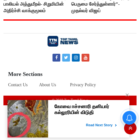
பாலியல் அத்துமீறல்- சிறுமியின்
பெருமை சேர்த்துள்ளார்”-
அதிர்ச்சி வாக்குமூலம்
முதல்வர் விஜய்
More Sections
Contact Us
About Us
Privacy Policy
© 2019 Top Tamil News
இமாச்சலில் பயணிகள் பஸ்
கவிழ்ந்தது; 8 பேர் பலியான
சோகம்..!! பிரதமர் மோடி
இரங்கல்..!!