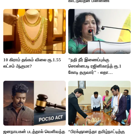
காட்டுவதன் பின்னணி
10 கிராம் தங்கம் விலை ரூ.1.55
"நதி நீர் இணைப்புக்கு
லட்சம் ஆகுமா?
சொன்னபடி ரஜினிகாந்த் ரூ.1
கோடி தருவார்" - லதா
ரஜினிகாந்த்
ஜனநாயகன் படத்தால் வெளிவந்த
“பிரக்ஞானந்தா தமிழ்நாட்டிற்கு