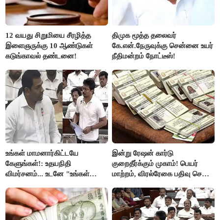
12 வயது சிறுமியை சீரழித்த
திமுக மூத்த தலைவர்
இளைஞருக்கு 10 ஆண்டுகள்
கே.என்.நேருவுக்கு சென்னை உயர்
கடுங்காவல் தண்டனை!
நீதிமன்றம் நோட்டீஸ்!
உங்கள் மாமனார்கிட்டயே
இன்று ரேஷன் கார்டு
கேளுங்கள்!: உதயநிதி
குறைதீர்க்கும் முகாம்! பெயர்
விமர்சனம்... உடனே "உங்கள்
மாற்றம், விரல்ரேகை பதிவு செய்ய
அப்பாவிடம் கேளுங்கள்" என
அரிய வாய்ப்பு!
ஆதவ் அர்ஜுனா பதிலடி!