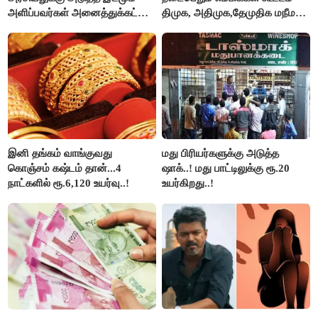
அளிப்பவர்கள் அனைத்துக்கட்சி
திமுக, அதிமுக,தேமுதிக மநீம
கூட்டத்தில் நிச்சயம்
புறக்கணிப்பு..!
பங்கேற்பார்கள் - மாணிக்கம்
தாகூர்..!!
இனி தங்கம் வாங்குவது
மது பிரியர்களுக்கு அடுத்த
கொஞ்சம் கஷ்டம் தான்...4
ஷாக்..! மது பாட்டிலுக்கு ரூ.20
நாட்களில் ரூ.6,120 உயர்வு..!
உயர்கிறது..!