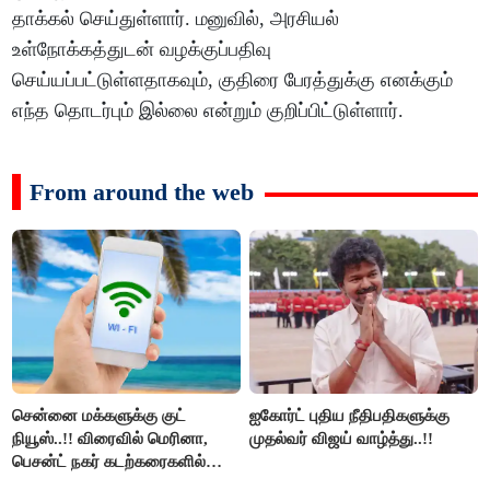
தாக்கல் செய்துள்ளார். மனுவில், அரசியல்
உள்நோக்கத்துடன் வழக்குப்பதிவு
செய்யப்பட்டுள்ளதாகவும், குதிரை பேரத்துக்கு எனக்கும்
எந்த தொடர்பும் இல்லை என்றும் குறிப்பிட்டுள்ளார்.
From around the web
சென்னை மக்களுக்கு குட்
ஐகோர்ட் புதிய நீதிபதிகளுக்கு
நியூஸ்..!! விரைவில் மெரினா,
முதல்வர் விஜய் வாழ்த்து..!!
பெசன்ட் நகர் கடற்கரைகளில்
இலவச Wi-Fi வசதி..!!