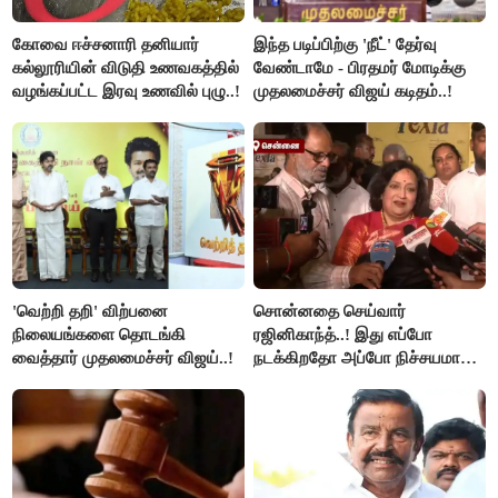
கோவை ஈச்சனாரி தனியார்
இந்த படிப்பிற்கு 'நீட்' தேர்வு
கல்லூரியின் விடுதி உணவகத்தில்
வேண்டாமே - பிரதமர் மோடிக்கு
வழங்கப்பட்ட இரவு உணவில் புழு..!
முதலமைச்சர் விஜய் கடிதம்..!
'வெற்றி தறி' விற்பனை
சொன்னதை செய்வார்
நிலையங்களை தொடங்கி
ரஜினிகாந்த்..! இது எப்போ
வைத்தார் முதலமைச்சர் விஜய்..!
நடக்கிறதோ அப்போ நிச்சயமாக
ரஜினி ₹1 கோடி தருவார் - லதா
ரஜினிகாந்த்..!