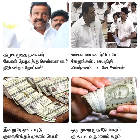
ரஜினிகாந்த்..!
திமுக மூத்த தலைவர்
உங்கள் மாமனார்கிட்டயே
கே.என்.நேருவுக்கு சென்னை உயர்
கேளுங்கள்!: உதயநிதி
நீதிமன்றம் நோட்டீஸ்!
விமர்சனம்... உடனே "உங்கள்
அப்பாவிடம் கேளுங்கள்" என
ஆதவ் அர்ஜுனா பதிலடி!
இன்று ரேஷன் கார்டு
ஒரு முறை முதலீடு, மாதம்
குறைதீர்க்கும் முகாம்! பெயர்
ரூ.9,250 வருமானம் தரும்