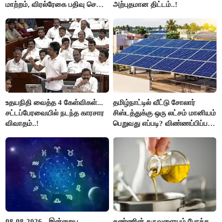
மாற்றம், விரல்ரேகை பதிவு செய்ய
அற்புதமான திட்டம்..!
அரிய வாய்ப்பு!
உதயநிதி வைத்த 4 கேள்விகள்...
தமிழ்நாட்டில் வீட்டு சோலார்
சட்டப்பேரவையில் நடந்த காரசார
சிஸ்டத்துக்கு ஒரு லட்சம் மானியம்
விவாதம்..!
பெறுவது எப்படி? விண்ணப்பிப்பது
எப்படி?
08-08-2026 - இன்றைய
கண்ணின் கருவளையம் போக்க