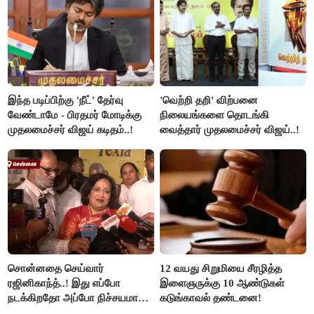
இந்த படிப்பிற்கு 'நீட்' தேர்வு
'வெற்றி தறி' விற்பனை
வேண்டாமே - பிரதமர் மோடிக்கு
நிலையங்களை தொடங்கி
முதலமைச்சர் விஜய் கடிதம்..!
வைத்தார் முதலமைச்சர் விஜய்..!
சொன்னதை செய்வார்
12 வயது சிறுமியை சீரழித்த
ரஜினிகாந்த்..! இது எப்போ
இளைஞருக்கு 10 ஆண்டுகள்
நடக்கிறதோ அப்போ நிச்சயமாக
கடுங்காவல் தண்டனை!
ரஜினி ₹1 கோடி தருவார் - லதா