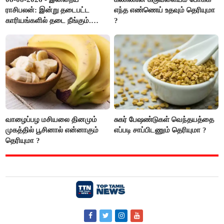
ராசிபலன்: இன்று தடைபட்ட
எந்த எண்ணெய் உதவும் தெரியுமா
காரியங்களில் தடை நீங்கும்.
?
பணவரத்து எதிர்பார்த்தபடி
இருக்கும். ஆன்மீக எண்ணம்
அதிகரிக்கும்..!
வாழைப்பழ மசியலை தினமும்
சுகர் பேஷண்டுகள் வெந்தயத்தை
முகத்தில் பூசினால் என்னாகும்
எப்படி சாப்பிடணும் தெரியுமா ?
தெரியுமா ?