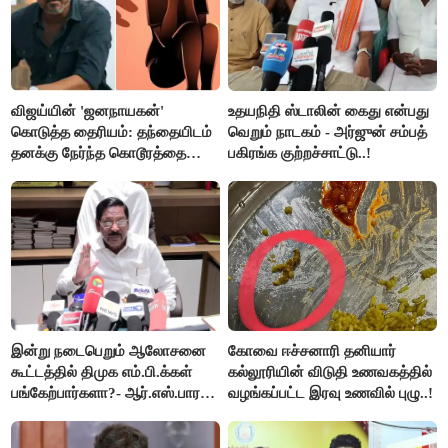
விஜய்யின் 'ஜனநாயகன்'
உதயநிதி ஸ்டாலின் கைது என்பது
கொடுத்த தைரியம்: தந்தையிடம்
வெறும் நாடகம் - அர்ஜுன் சம்பத்
தனக்கு நேர்ந்த கொடூரத்தை
பகிரங்க குற்றச்சாட்டு..!
கூறிய சிறுமி!
இன்று நடைபெறும் ஆலோசனை
கோவை ஈச்சனாரி தனியார்
கூட்டத்தில் திமுக எம்.பி.க்கள்
கல்லூரியின் விடுதி உணவகத்தில்
பங்கேற்பார்களா?- ஆர்.எஸ்.பாரதி
வழங்கப்பட்ட இரவு உணவில் புழு..!
விளக்கம்..!