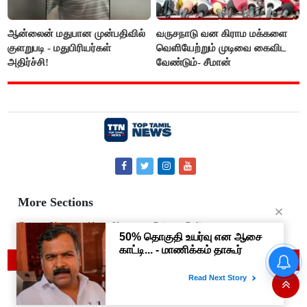
ஆன்லைன் மதுபான முன்பதிவில்
வருசநாடு வன கிராம மக்களை
குளறுபடி - மதுபிரியர்கள்
வெளியேற்றும் முடிவை கைவிட
அதிர்ச்சி!
வேண்டும்- சீமான்
More Sections
Contact Us
About Us
Privacy Policy
© 2019 Top Tamil News