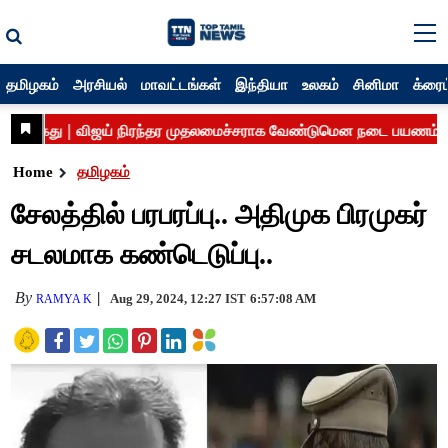
தமிழகம்
அரசியல்
மாவட்டங்கள்
இந்தியா
உலகம்
சினிமா
க்ரைம
Home
தமிழகம்
சேலத்தில் பரபரப்பு.. அதிமுக பிரமுகர்
சடலமாக கண்டெடுப்பு..
By
Aug 29, 2024, 12:27 IST
6:57:08 AM
RAMYA K