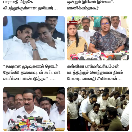
பாராமதி அருகே
ஒன்றும் இபிஎஸ் இல்லை"-
விபத்துக்குள்ளான தனியார்
மாணிக்கம்தாகூர்
பயிற்சி விமானம்
“தவறான முடிவுகளால் தொடர்
கன்னிகா பரமேஸ்வரியம்மன்
தோல்வி! தவெகவுடன் கூட்டணி
மடத்திற்குச் சொந்தமான நிலம்
வாய்ப்பை பயன்படுத்தல” -
மோசடி- வானதி சீனிவாசன்
இபிஎஸ் மீது சரமாரி குற்றச்சாட்டு
கண்டனம்