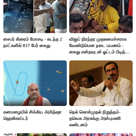
சைபர் கிரைம் மோசடி - கடந்த 2
விஜய் நிரந்தர முதலமைச்சராக
நாட்களில் 837 பேர் கைது
வேண்டுமென நடை பயணம் -
கைது என்றவுடன் ஓட்டம் பிடித்த
தவெகவினர்
கனமழையில் சிக்கிய அமித்ஷா
நெல் கொள்முதல் நிறுத்தம்-
ஹெலிகாப்டர்
தவெக அரசுக்கு அன்புமணி
கண்டனம்