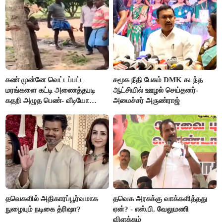
கண் முன்னே வெட்டப்பட்ட
சமூக நீதி பேசும் DMK கடந்த
மரங்களை கட்டி அணைத்தபடி
ஆட்சியில் ஊழல் செய்தனர்-
கதறி அழுத பெண்- வீடியோ
அமைச்சர் அருண்ராஜ்
வைரல்
தவெகவில் அதிகாரப்பூர்வமாக
தவெக அரசுக்கு வாக்களித்தது
நுழையும் நடிகை த்ரிஷா?
ஏன்? - எஸ்.பி. வேலுமணி
விளக்கம்