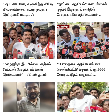
"ரூ.1500 கோடி வசூலித்து விட்டு,
“நாட்டை குடும்பம்” என பச்சைக்
விவசாயிகளை ஏமாற்றுவதா?'' -
குத்தி இருந்தால் எளிதில்
அன்புமணி ராமதாஸ்
நேரடியாகவே சந்திக்கலாம்-
சரத்குமார்
"ஊழலுக்கு இடமில்லை, லஞ்சம்
"போதையை ஒழிப்போம் என
கேட்டால் நேரடியாகப் புகார்
சொல்லிவிட்டு மதுவால் ரூ.5000
அளிக்கலாம்" - நிர்மல் குமார்
கோடி கூடுதல் வருவாய்
கிடைக்கும்னு சொல்றாங்க”-
மார்க்கண்டேயன்