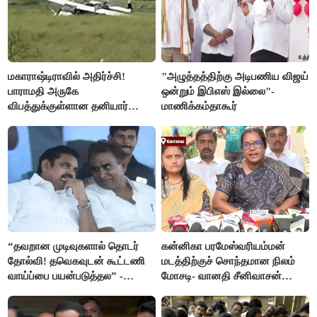
மகாராஷ்டிராவில் அதிர்ச்சி!
"அழுத்தத்திற்கு அடிபணிய விஜய்
பாராமதி அருகே
ஒன்றும் இபிஎஸ் இல்லை"-
விபத்துக்குள்ளான தனியார்
மாணிக்கம்தாகூர்
பயிற்சி விமானம்
“தவறான முடிவுகளால் தொடர்
கன்னிகா பரமேஸ்வரியம்மன்
தோல்வி! தவெகவுடன் கூட்டணி
மடத்திற்குச் சொந்தமான நிலம்
வாய்ப்பை பயன்படுத்தல” -
மோசடி- வானதி சீனிவாசன்
இபிஎஸ் மீது சரமாரி குற்றச்சாட்டு
கண்டனம்