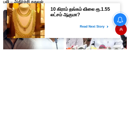
பலி – அதிர்ச்சி தகவல்
கண் முன்னே வெட்டப்பட்ட
மரங்களை கட்டி அணைத்தபடி
கதறி அழுத பெண்- வீடியோ
வைரல்
“நன்றி மறந்தவர்களுக்குவிஜய்
தி.மு.க. ஆட்சியில் தூங்கிக்
அல்வா கொடுத்துவிட்டார்”-
கொண்டிருந்தார்களா? -
ஆர்.பி.உதயகுமார்
அமைச்சர் ரமேஷ்
50% தொகுதி உயர்வு என ஆசை
“தோளோடு தோள் நிற்போம்”-