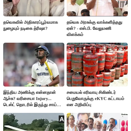
தவெகவில் அதிகாரப்பூர்வமாக
தவெக அரசுக்கு வாக்களித்தது
நுழையும் நடிகை த்ரிஷா?
ஏன்? - எஸ்.பி. வேலுமணி
விளக்கம்
இந்திய அணிக்கு என்னதான்
சமையல் எரிவாயு சிலிண்டர்
ஆச்சு? வரிசையா Injury...
பெறுவோருக்கு eKYC கட்டாயம்
டெஸ்ட் தொடரில் இருந்து சாய்
என அறிவிப்பு
சுதர்சனும் விலகல்