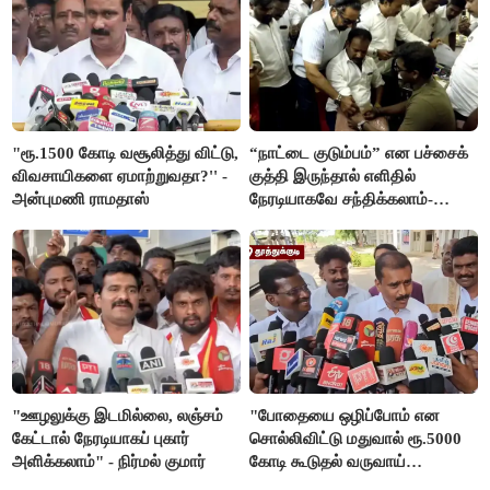
"ரூ.1500 கோடி வசூலித்து விட்டு,
“நாட்டை குடும்பம்” என பச்சைக்
விவசாயிகளை ஏமாற்றுவதா?'' -
குத்தி இருந்தால் எளிதில்
அன்புமணி ராமதாஸ்
நேரடியாகவே சந்திக்கலாம்-
சரத்குமார்
"ஊழலுக்கு இடமில்லை, லஞ்சம்
"போதையை ஒழிப்போம் என
கேட்டால் நேரடியாகப் புகார்
சொல்லிவிட்டு மதுவால் ரூ.5000
அளிக்கலாம்" - நிர்மல் குமார்
கோடி கூடுதல் வருவாய்
கிடைக்கும்னு சொல்றாங்க”-