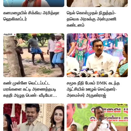
கனமழையில் சிக்கிய அமித்ஷா
நெல் கொள்முதல் நிறுத்தம்-
ஹெலிகாப்டர்
தவெக அரசுக்கு அன்புமணி
கண்டனம்
கண் முன்னே வெட்டப்பட்ட
சமூக நீதி பேசும் DMK கடந்த
மரங்களை கட்டி அணைத்தபடி
ஆட்சியில் ஊழல் செய்தனர்-
கதறி அழுத பெண்- வீடியோ
அமைச்சர் அருண்ராஜ்
வைரல்