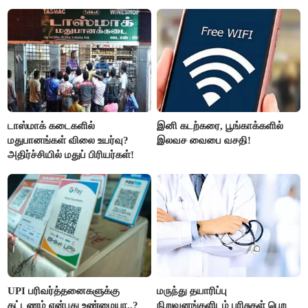
டாஸ்மாக் கடைகளில்
இனி கடற்கரை, பூங்காக்களில்
மதுபானங்கள் விலை உயர்வு?
இலவச வைபை வசதி!
அதிர்ச்சியில் மதுப் பிரியர்கள்!
UPI பரிவர்த்தனைகளுக்கு
மருந்து தயாரிப்பு
கட்டணம் என்பது உண்மையா..?
நிறுவனங்களிடம் பரிசுகள் பெற