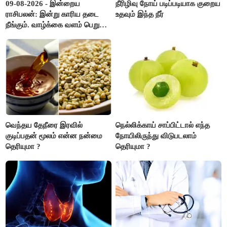
09-08-2026 - இன்றைய
நீரிழிவு நோய் படிப்படியாக குறைய
ராசிபலன்: இன்று காரிய தடை
உதவும் இந்த நீர்
நீங்கும். வாழ்க்கை வளம் பெறும்.
எதிரில் இருப்பவர்களை
எடைபோடுவது நல்லது..!
வெந்தய தேநீரை இரவில்
நெல்லிக்காய் சாப்பிட்டால் எந்த
குடிப்பதன் மூலம் என்ன நன்மை
நோயிலிருந்து விடுபடலாம்
தெரியுமா ?
தெரியுமா ?