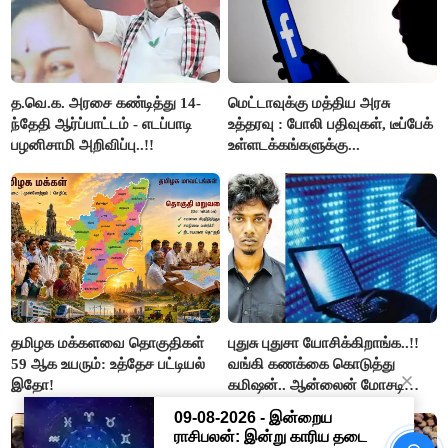
த.வெ.க. அரசை கண்டித்து 14-
மெட்டாவுக்கு மத்திய அரசு
ந்தேதி ஆர்ப்பாட்டம் - எடப்பாடி
உத்தரவு : போலி பதிவுகள், டீப்பேக்
பழனிசாமி அறிவிப்பு..!!
உள்ளடக்கங்களுக்கு...
தமிழக மக்களவை தொகுதிகள்
புதுசு புதுசா யோசிக்கிறாங்க..!!
59 ஆக உயரும்: உத்தேச பட்டியல்
வங்கி கணக்கை கொடுத்து
இதோ!
கமிஷன்.. ஆன்லைன் மோசடி
கும்பலுக்கு உதவிய வாலிபர்
கைது..!!
UPI பரிவர்த்தனைகளுக்கு