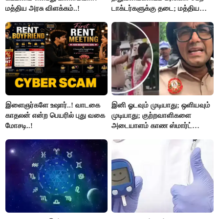
மத்திய அரசு விளக்கம்..!
டாக்டர்களுக்கு தடை; மத்திய
அரசு உத்தரவு..!
இளைஞர்களே உஷார்..! வாடகை
இனி ஓடவும் முடியாது; ஒளியவும்
காதலன் என்ற பெயரில் புது வகை
முடியாது; குற்றவாளிகளை
மோசடி..!
அடையாளம் காண ஸ்மார்ட்
கண்ணாடிகளை பயன்படுத்த
போலீசார் முடிவு..!