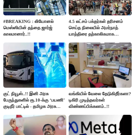
#BREAKING : லியோனல்
4.5 லட்சம் பக்தர்கள் தரிசனம்
மெஸ்ஸியின் தந்தை ஜார்ஜ்
செய்த நிலையில் அமர்நாத்
காலமானார்..!!
யாத்திரை தற்காலிகமாக
நிறுத்தம்..!!
குட் நியூஸ்..!! இனி அரசு
வங்கியில் வேலை தேடுகிறீர்களா?
பேருந்துகளில் ரூ.10-க்கு ‘பயணி’
டிகிரி முடித்தவர்கள்
குடிநீர் பாட்டில் - தமிழக அரசு
விண்ணப்பிக்கலாம்..!!
அறிவிப்பு..!!