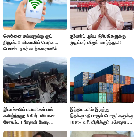
சென்னை மக்களுக்கு குட்
ஐகோர்ட் புதிய நீதிபதிகளுக்கு
நியூஸ்..!! விரைவில் மெரினா,
முதல்வர் விஜய் வாழ்த்து..!!
பெசன்ட் நகர் கடற்கரைகளில்
இலவச Wi-Fi வசதி..!!
இமாச்சலில் பயணிகள் பஸ்
இந்தியாவில் இருந்து
கவிழ்ந்தது; 8 பேர் பலியான
இறக்குமதியாகும் பொருட்களுக்கு
சோகம்..!! பிரதமர் மோடி
100% வரி விதிக்கும் மசோதா;
இரங்கல்..!!
அமெரிக்கா நிறைவேற்றம்..!!