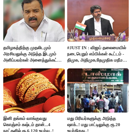
தமிழகத்திற்கு முதலிடமும்
#JUST IN : விஜய் தலைமையில்
அரசியலுக்கு அடுத்த இடமும்
நடைபெறும் எம்பிக்கள் கூட்டம் -
அளிப்பவர்கள் அனைத்துக்கட்சி
திமுக, அதிமுக,தேமுதிக மநீம
கூட்டத்தில் நிச்சயம்
புறக்கணிப்பு..!
பங்கேற்பார்கள் - மாணிக்கம்
தாகூர்..!!
இனி தங்கம் வாங்குவது
மது பிரியர்களுக்கு அடுத்த
கொஞ்சம் கஷ்டம் தான்...4
ஷாக்..! மது பாட்டிலுக்கு ரூ.20
நாட்களில் ரூ.6,120 உயர்வு..!
உயர்கிறது..!