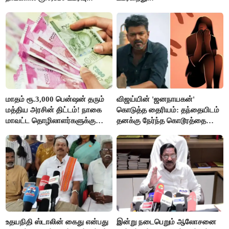
மாதம் ரூ.3,000 பென்ஷன் தரும்
விஜய்யின் 'ஜனநாயகன்'
மத்திய அரசின் திட்டம்! நாகை
கொடுத்த தைரியம்: தந்தையிடம்
மாவட்ட தொழிலாளர்களுக்கு
தனக்கு நேர்ந்த கொடூரத்தை
ஆட்சியர் வெளியிட்ட சூப்பர்
கூறிய சிறுமி!
செய்தி!
உதயநிதி ஸ்டாலின் கைது என்பது
இன்று நடைபெறும் ஆலோசனை