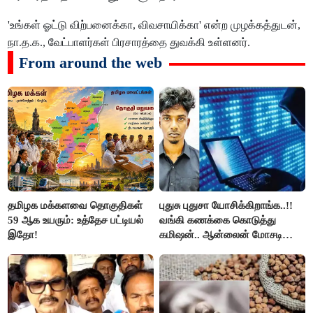
'உங்கள் ஓட்டு விற்பனைக்கா, விவசாயிக்கா' என்ற முழக்கத்துடன்,
நா.த.க., வேட்பாளர்கள் பிரசாரத்தை துவக்கி உள்ளனர்.
From around the web
தமிழக மக்களவை தொகுதிகள்
புதுசு புதுசா யோசிக்கிறாங்க..!!
59 ஆக உயரும்: உத்தேச பட்டியல்
வங்கி கணக்கை கொடுத்து
இதோ!
கமிஷன்.. ஆன்லைன் மோசடி
கும்பலுக்கு உதவிய வாலிபர்
கைது..!!