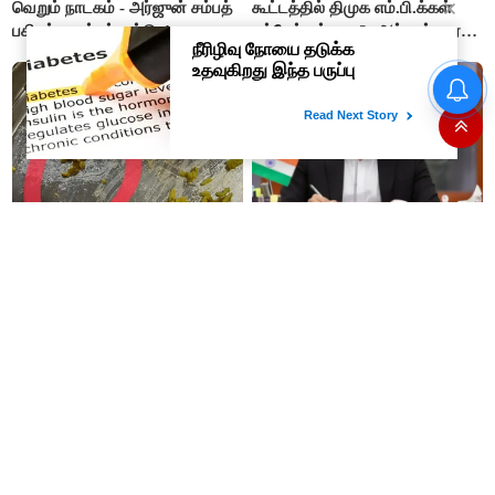
வெறும் நாடகம் - அர்ஜுன் சம்பத்
கூட்டத்தில் திமுக எம்.பி.க்கள்
பகிரங்க குற்றச்சாட்டு..!
பங்கேற்பார்களா?- ஆர்.எஸ்.பாரதி
விளக்கம்..!
தமிழக மக்களவை தொகுதிகள்
59 ஆக உயரும்: உத்தேச பட்டியல்
இதோ!
கோவை ஈச்சனாரி தனியார்
இந்த படிப்பிற்கு 'நீட்' தேர்வு
கல்லூரியின் விடுதி உணவகத்தில்
வேண்டாமே - பிரதமர் மோடிக்கு
வழங்கப்பட்ட இரவு உணவில் புழு..!
முதலமைச்சர் விஜய் கடிதம்..!