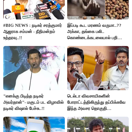
#BIG NEWS : நடிகர் சரத்குமார்
இப்படி கூட மரணம் வருமா..??
ஆஜராக சம்மன் - நீதிமன்றம்
அக்கா, தங்கை பலி..
உத்தரவு..!!
கொண்டைக்கடலையால் பறிபோன
உயிர்கள்..!!
"எனக்கு பிடித்த நடிகர்
டெல்டா விவசாயிகளின்
அவர்தான்"- மகுடம் பட விழாவில்
போராட்டத்திலிருந்து தப்பிக்கவே
நடிகர் விஷால் பேச்சு..!!
இந்த அவசர தொகுதி
மறுவரையறை நாடகத்தை
அரங்கேற்றுகிறார் முதலமைச்சர் -
திமுக ஐடி விங்..!!